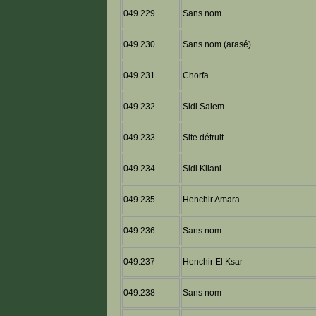
049.229
Sans nom
049.230
Sans nom (arasé)
049.231
Chorfa
049.232
Sidi Salem
049.233
Site détruit
049.234
Sidi Kilani
049.235
Henchir Amara
049.236
Sans nom
049.237
Henchir El Ksar
049.238
Sans nom