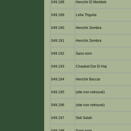
049.188
Henchir El Meddeb
049.189
Lella Thguila
049.190
Henchir Zembra
049.191
Henchir Zembra
049.192
Sans nom
049.193
Chaabat Dar El Haj
049.194
Henchir Baccar
049.195
(site non retrouvé)
049.196
(site non retrouvé)
049.197
Sidi Salah
049.198
Sans nom