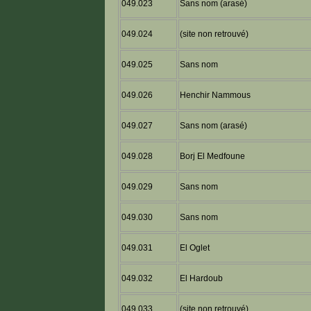
049.023
Sans nom (arasé)
049.024
(site non retrouvé)
049.025
Sans nom
049.026
Henchir Nammous
049.027
Sans nom (arasé)
049.028
Borj El Medfoune
049.029
Sans nom
049.030
Sans nom
049.031
El Oglet
049.032
El Hardoub
049.033
(site non retrouvé)