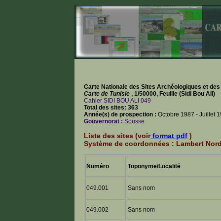
Carte Nationale des Sites Archéologiques et de
Carte de Tunisie
, 1/50000, Feuille (Sidi Bou Ali)
Cahier SIDI BOU ALI 049
Total des sites: 363
Année(s) de prospection :
Octobre 1987 - Juillet 1
Gouvernorat :
Sousse.
Liste des sites (voir
format pdf
)
Système de coordonnées : Lambert Nor
Numéro
Toponyme/Localité
049.001
Sans nom
049.002
Sans nom