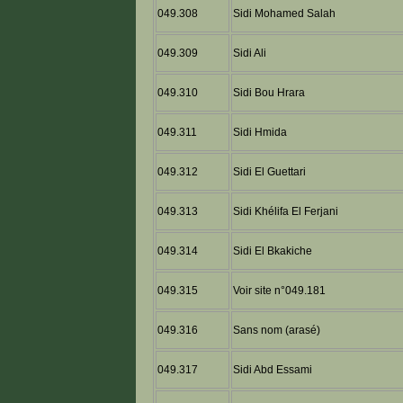
049.308
Sidi Mohamed Salah
049.309
Sidi Ali
049.310
Sidi Bou Hrara
049.311
Sidi Hmida
049.312
Sidi El Guettari
049.313
Sidi Khélifa El Ferjani
049.314
Sidi El Bkakiche
049.315
Voir site n°049.181
049.316
Sans nom (arasé)
049.317
Sidi Abd Essami