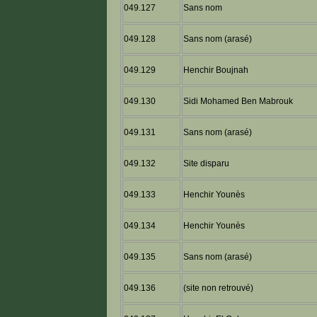
049.127
Sans nom
049.128
Sans nom (arasé)
049.129
Henchir Boujnah
049.130
Sidi Mohamed Ben Mabrouk
049.131
Sans nom (arasé)
049.132
Site disparu
049.133
Henchir Younès
049.134
Henchir Younès
049.135
Sans nom (arasé)
049.136
(site non retrouvé)