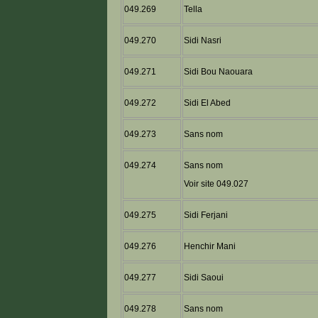
049.269
Tella
049.270
Sidi Nasri
049.271
Sidi Bou Naouara
049.272
Sidi El Abed
049.273
Sans nom
049.274
Sans nom
Voir site 049.027
049.275
Sidi Ferjani
049.276
Henchir Mani
049.277
Sidi Saoui
049.278
Sans nom