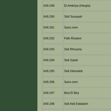
049.289
El Ambriya (Hergla)
049.290
Sidi Souayah
049.291
Sans nom
049.292
Fidh Rhaïem
049.293
Sidi Rhouma
049.294
Sidi Salah
049.295
Sidi Gheraïeb
049.296
Sans nom
049.297
Borj El Bey
049.298
Sidi Abd Eddaïem