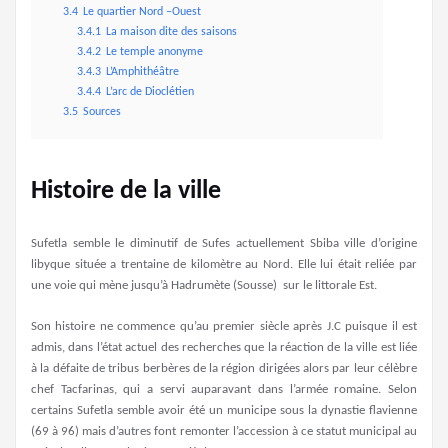
3.4
Le quartier Nord –Ouest
3.4.1
La maison dite des saisons
3.4.2
Le temple anonyme
3.4.3
L’Amphithéâtre
3.4.4
L’arc de Dioclétien
3.5
Sources
Histoire de la ville
Sufetla semble le diminutif de Sufes actuellement Sbiba ville d’origine
libyque située a trentaine de kilomètre au Nord. Elle lui était reliée par
une voie qui mène jusqu’à Hadrumète (Sousse) sur le littorale Est.
Son histoire ne commence qu’au premier siècle après J.C puisque il est
admis, dans l’état actuel des recherches que la réaction de la ville est liée
à la défaite de tribus berbères de la région dirigées alors par leur célèbre
chef Tacfarinas, qui a servi auparavant dans l’armée romaine. Selon
certains Sufetla semble avoir été un municipe sous la dynastie flavienne
(69 à 96) mais d’autres font remonter l’accession à ce statut municipal au