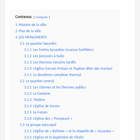
Contenus
masquer
1
Histoire de la ville
2
Plan de la ville
3
LES MONUMENTS
3.1
Le quartier byzantin
3.1.1
Les fortins byzantins (maison fortifiées)
3.1.2
Les pressoirs à huile
3.1.3
Les thermes romains tardifs
3.1.4
L’église Gervais Protais et Tryphon dites des martyrs
3.1.5
Le deuxième complexe thermal
3.2
Le quartier central
3.2.1
Les citernes et les thermes publics
3.2.2
La fontaine
3.2.3
Théâtre
3.2.4
L’église de Servus
3.2.5
Le Forum
3.2.6
L’église des « Pompeani »
3.3
Le groupe épiscopal
3.3.1
L’église de « Bellator » et la chapelle de » Jucundus »
3.3.2
L’église et le baptistère de Vitalis