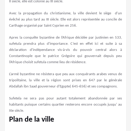
II siecle, elle est colonie au III siècle.
Avec la propagation du christianisme, la ville devient le siège d’un
évêché au plus tard au III siècle. Elle est alors représentée au concile de
Carthage organisé par Saint Cyprien en 256.
Apres la conquête byzantine de l’Afrique décidée par justinien en 533,
sufetula prendra plus d’importance. C’est en effet ici et suite à sa
déclaration d’indépendance vis-à-vis du pouvoir central alors à
Constantinople que le patrice Grégoire qui gouvernait depuis peu
l’Afrique choisit sufetula comme lieu de résidence.
L’armé byzantine ne résistera que peu aux conquérants arabes venus de
tripolitaine, la ville et la région sont prises en 647 par le générale
Abdallah ibn Saad gouverneur d’Egypte( 645-656) et ses compagnons.
Sufetela ne sera pas pour autant totalement abandonnée par ses
habitants puisque certains quartier resterons encore occupés jusqu’ au
XIe siècle.
Plan de la ville