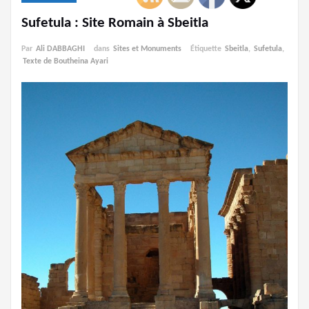
Sufetula : Site Romain à Sbeitla
Par
Ali DABBAGHI
dans
Sites et Monuments
Étiquette
Sbeitla
,
Sufetula
,
Texte de Boutheina Ayari