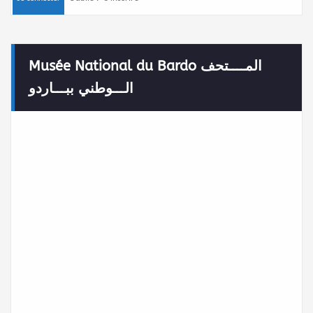
Musée National du Bardo المــــتحف
الـــوطني ببـــاردو