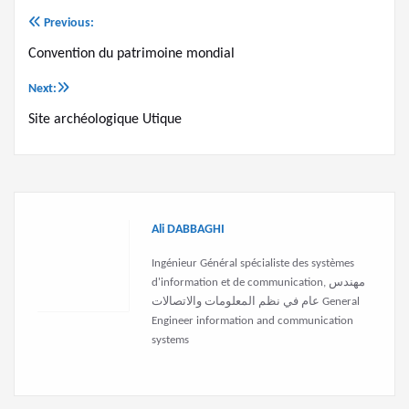
Previous:
Navigation
Convention du patrimoine mondial
de
Next:
l’article
Site archéologique Utique
Ali DABBAGHI
Ingénieur Général spécialiste des systèmes
d'information et de communication, مهندس
عام في نظم المعلومات والاتصالات General
Engineer information and communication
systems