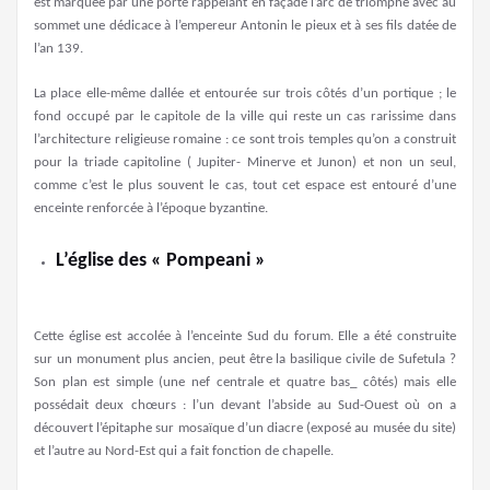
est marquée par une porte rappelant en façade l’arc de triomphe avec au
sommet une dédicace à l’empereur Antonin le pieux et à ses fils datée de
l’an 139.
La place elle-même dallée et entourée sur trois côtés d’un portique ; le
fond occupé par le capitole de la ville qui reste un cas rarissime dans
l’architecture religieuse romaine : ce sont trois temples qu’on a construit
pour la triade capitoline ( Jupiter- Minerve et Junon) et non un seul,
comme c’est le plus souvent le cas, tout cet espace est entouré d’une
enceinte renforcée à l’époque byzantine.
L’église des « Pompeani »
Cette église est accolée à l’enceinte Sud du forum. Elle a été construite
sur un monument plus ancien, peut être la basilique civile de Sufetula ?
Son plan est simple (une nef centrale et quatre bas_ côtés) mais elle
possédait deux chœurs : l’un devant l’abside au Sud-Ouest où on a
découvert l’épitaphe sur mosaïque d’un diacre (exposé au musée du site)
et l’autre au Nord-Est qui a fait fonction de chapelle.