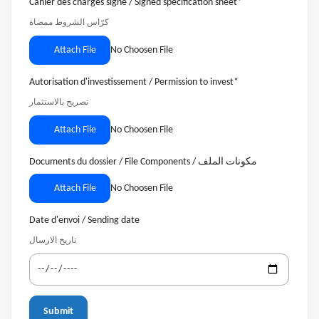
Cahier des charges signé / Signed specification sheet
*
كرّاس الشروط ممضاة
Attach File
No Choosen File
Autorisation d'investissement / Permission to invest
*
تصريح بالاستثمار
Attach File
No Choosen File
Documents du dossier / File Components / مكونات الملف
Attach File
No Choosen File
Date d'envoi / Sending date
تاريخ الارسال
Submit