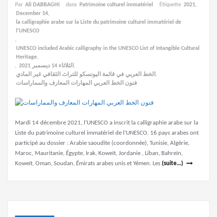
Par
Ali DABBAGHI
dans
Patrimoine culturel immatériel
Étiquette
2021
,
December 14
,
la calligraphie arabe sur la Liste du patrimoine culturel immatériel de
l'UNESCO
,
UNESCO included Arabic calligraphy in the UNESCO List of Intangible Cultural
Heritage.
,
الثلاثاء 14 ديسمبر 2021
,
الخط العربي في قائمة اليونسكو للتراث الثقافي غير المادي
,
فنون الخط العربي المهارات المعارف والمماراسات
Mardi 14 décembre 2021, l’UNESCO a inscrit la calligraphie arabe sur la
Liste du patrimoine culturel immatériel de l’UNESCO. 16 pays arabes ont
participé au dossier : Arabie saoudite (coordonnée), Tunisie, Algérie,
Maroc, Mauritanie, Égypte, Irak, Koweït, Jordanie , Liban, Bahreïn,
Koweït, Oman, Soudan, Émirats arabes unis et Yémen. Les
(suite…)