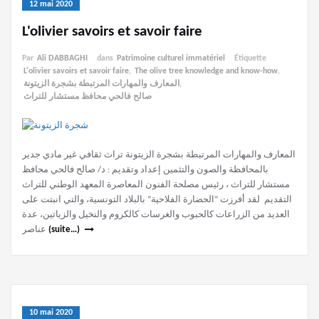
12 mai 2020
L'olivier savoirs et savoir faire
Par
Ali DABBAGHI
dans
Patrimoine culturel immatériel
Étiquette
L'olivier savoirs et savoir faire
,
The olive tree knowledge and know-how
,
المعارف والمهارات المرتبطة بشجرة الزيتونة
,
صالح فالحي محافظ مستشار للتراث
المعارف والمهارات المرتبطة بشجرة الزيتونة تراث ثقافي غير مادي جدير
بالمحافظة والصون والتثمين إعداد وتقديم : د/ صالح فالحي محافظ
مستشار للتراث ، رئيس مصلحة الفنون المعاصرة المعهد الوطني للتراث
التقديم لقد أفرزت “الحضارة الفلاحية” بالبلاد التونسية، والتي انبتت على
العديد من الزراعات كالحبوب والغرسات كالكروم والنخيل والزياتين، عدة
عناصر
(suite…)
10 mai 2020