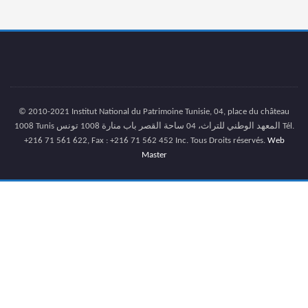
© 2010-2021 Institut National du Patrimoine Tunisie, 04, place du château
1008 Tunis المعهد الوطني للتراث، 04 ساحة القصر باب منارة 1008 تونس Tél.
+216 71 561 622, Fax : +216 71 562 452 Inc. Tous Droits réservés.
Web
Master