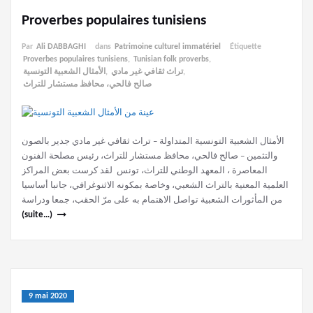
Proverbes populaires tunisiens
Par
Ali DABBAGHI
dans
Patrimoine culturel immatériel
Étiquette
Proverbes populaires tunisiens
,
Tunisian folk proverbs
,
الأمثال الشعبية التونسية
,
تراث ثقافي غير مادي
,
صالح فالحي، محافظ مستشار للتراث
الأمثال الشعبية التونسية المتداولة – تراث ثقافي غير مادي جدير بالصون
والتثمين – صالح فالحي، محافظ مستشار للتراث، رئيس مصلحة الفنون
المعاصرة ، المعهد الوطني للتراث، تونس لقد كرست بعض المراكز
العلمية المعنية بالتراث الشعبي، وخاصة بمكونه الاثنوغرافي، جانبا أساسيا
من المأثورات الشعبية تواصل الاهتمام به على مرّ الحقب، جمعا ودراسة
(suite…)
9 mai 2020