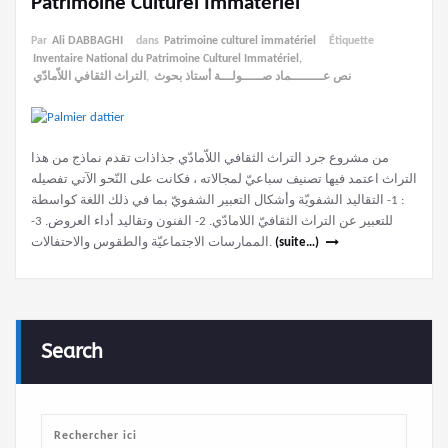
Patrimoine Culturel Immatériel
Par
Ali DABBAGHI
dans
Patrimoine culturel immatériel
Étiquette
Inventaire National du Patrimoine Culturel Immatériel
,
التراث الثقافي اللاّمادّي
,
نص عــــــــماد صـــــولـــة أستاذ بحوث
من مشروع جرد التراث الثقافي اللاّمادّي جذاذات تقدم نماذج من هذا
التراث اعتمد فيها تصنيف سباعيّ لمجالاته ، فكانت على النّحو الآتي تفصيله
: 1- التقاليد الشفويّة وأشكال التعبير الشفويّ بما في ذلك اللغة كواسطة
للتعبير عن التراث الثقافيّ اللامادّي. 2- الفنون وتقاليد أداء العروض. 3-
الممارسات الاجتماعيّة والطقوس والاحتفالات.
(suite…)
Search