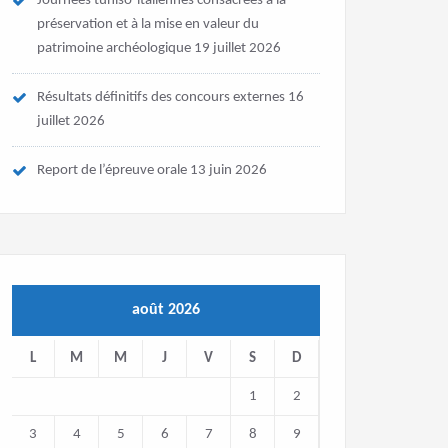
Journées tuniso-italiennes consacrées à la
préservation et à la mise en valeur du
patrimoine archéologique
19 juillet 2026
Résultats définitifs des concours externes
16
juillet 2026
Report de l’épreuve orale
13 juin 2026
août 2026
L
M
M
J
V
S
D
1
2
3
4
5
6
7
8
9