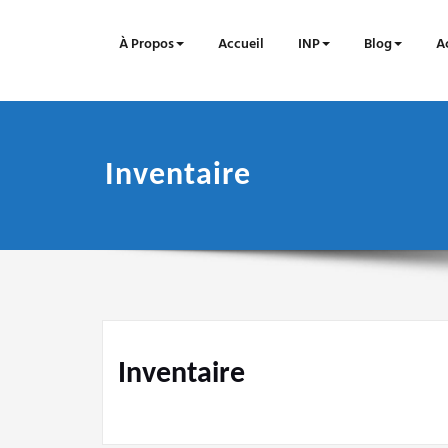
Skip
to
À Propos
Accueil
INP
Blog
Ac
content
Inventaire
Inventaire