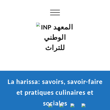
Skip
to
Ouvrir/fermer la navigation
content
إن علم الآثار هو أسمى أنواع البحوث
INP المعهد الوطني للتراث
La harissa: savoirs, savoir-faire
et pratiques culinaires et
sociales