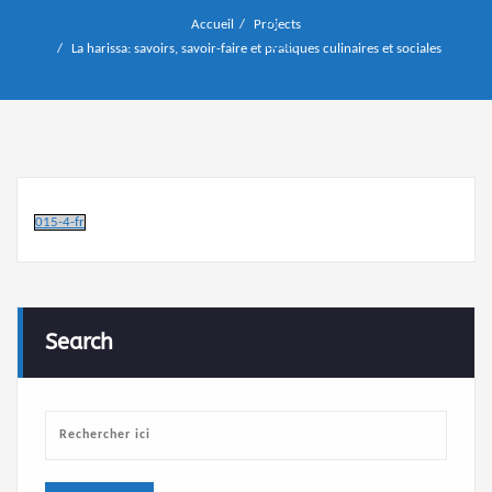
Accueil
Projects
La harissa: savoirs, savoir-faire et pratiques culinaires et sociales
015-4-fr
Search