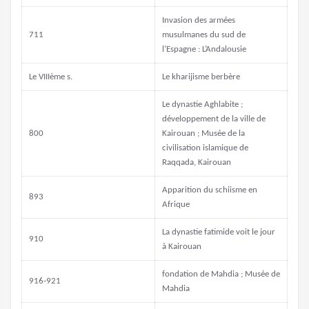
Invasion des armées
711
musulmanes du sud de
l’Espagne : L’Andalousie
Le VIIIème s.
Le kharijisme berbère
Le dynastie Aghlabite ;
développement de la ville de
800
Kairouan ; Musée de la
civilisation islamique de
Raqqada, Kairouan
Apparition du schiisme en
893
Afrique
La dynastie fatimide voit le jour
910
à Kairouan
fondation de Mahdia ; Musée de
916-921
Mahdia