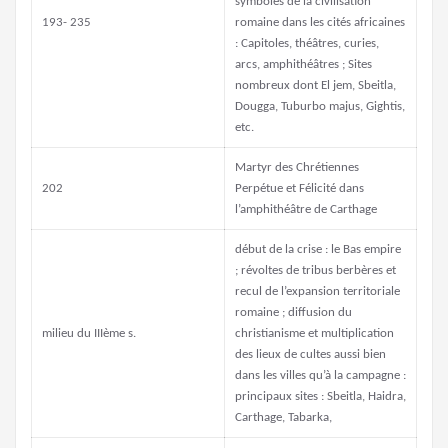
symboles de la civilisation
193- 235
romaine dans les cités africaines
: Capitoles, théâtres, curies,
arcs, amphithéâtres ; Sites
nombreux dont El jem, Sbeitla,
Dougga, Tuburbo majus, Gightis,
etc.
Martyr des Chrétiennes
202
Perpétue et Félicité dans
l’amphithéâtre de Carthage
début de la crise : le Bas empire
; révoltes de tribus berbères et
recul de l’expansion territoriale
romaine ; diffusion du
milieu du IIIème s.
christianisme et multiplication
des lieux de cultes aussi bien
dans les villes qu’à la campagne :
principaux sites : Sbeitla, Haidra,
Carthage, Tabarka,