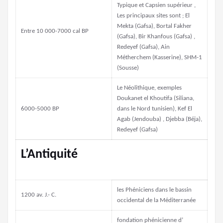
Typique et Capsien supérieur ,
Les principaux sites sont ; El
Mekta (Gafsa), Bortal Fakher
Entre 10 000-7000 cal BP
(Gafsa), Bir Khanfous (Gafsa) ,
Redeyef (Gafsa), Ain
Métherchem (Kasserine), SHM-1
(Sousse)
Le Néolithique, exemples
Doukanet el Khoutifa (Siliana,
6000-5000 BP
dans le Nord tunisien), Kef El
Agab (Jendouba) , Djebba (Béja),
Redeyef (Gafsa)
L’Antiquité
les Phéniciens dans le bassin
1200 av. J.- C.
occidental de la Méditerranée
fondation phénicienne d’