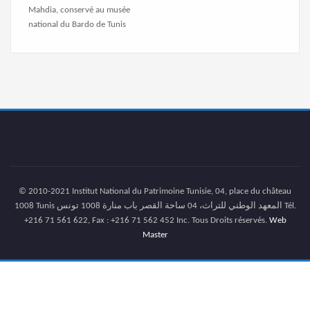
© 2010-2021 Institut National du Patrimoine Tunisie, 04, place du château
1008 Tunis المعهد الوطني للتراث، 04 ساحة القصر باب منارة 1008 تونس Tél.
+216 71 561 622, Fax : +216 71 562 452 Inc. Tous Droits réservés.
Web
Master