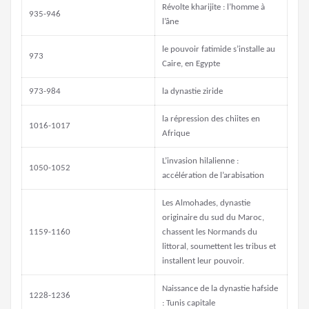
Révolte kharijite : l’homme à
935-946
l’âne
le pouvoir fatimide s’installe au
973
Caire, en Egypte
973-984
la dynastie ziride
la répression des chiites en
1016-1017
Afrique
L’invasion hilalienne :
1050-1052
accélération de l’arabisation
Les Almohades, dynastie
originaire du sud du Maroc,
1159-1160
chassent les Normands du
littoral, soumettent les tribus et
installent leur pouvoir.
Naissance de la dynastie hafside
1228-1236
: Tunis capitale