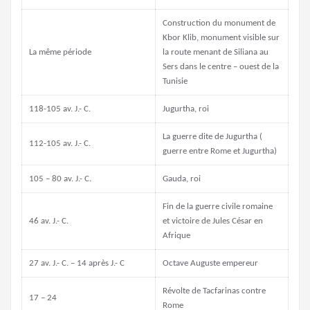
Construction du monument de
Kbor Klib, monument visible sur
La même période
la route menant de Siliana au
Sers dans le centre – ouest de la
Tunisie
118-105 av. J.- C.
Jugurtha, roi
La guerre dite de Jugurtha (
112-105 av. J.- C.
guerre entre Rome et Jugurtha)
105 – 80 av. J.- C.
Gauda, roi
Fin de la guerre civile romaine
46 av. J.- C.
et victoire de Jules César en
Afrique
27 av. J.- C. – 14 après J.- C
Octave Auguste empereur
Révolte de Tacfarinas contre
17 – 24
Rome