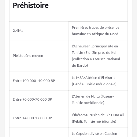
Préhistoire
Premières traces de présence
2.4Ma
humaine en Afrique du Nord
L’Acheuléen, principal site en
Tunisie : Sidi Zin près du Kef
Pléistocène moyen
(collection au Musée National
du Bardo)
Le MSA/Atérien d’El Akarit
Entre 100 000 -40 000 BP
(Gabès-Tunisie méridionale)
L’Atérien de Nafta (Tozeur-
Entre 90 000-70 000 BP
Tunisie méridionale)
L’Ibéromaurusien de Bir Oum Ali
Entre 14 000-17 000 BP
(Kébili, Tunisie méridionale)
Le Capsien divisé en Capsien