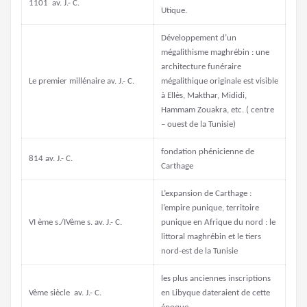
1101 av. J.- C.
Utique.
Développement d’un
mégalithisme maghrébin : une
architecture funéraire
Le premier millénaire av. J.- C.
mégalithique originale est visible
à Ellès, Makthar, Mididi,
Hammam Zouakra, etc. ( centre
– ouest de la Tunisie)
fondation phénicienne de
814 av. J.- C.
Carthage
L’expansion de Carthage :
l’empire punique, territoire
VI ème s./IVème s. av. J.- C.
punique en Afrique du nord : le
littoral maghrébin et le tiers
nord-est de la Tunisie
les plus anciennes inscriptions
Vème siècle av. J.- C.
en Libyque dateraient de cette