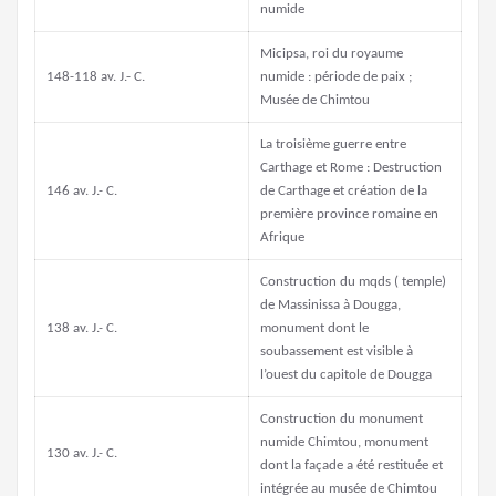
numide
Micipsa, roi du royaume
148-118 av. J.- C.
numide : période de paix ;
Musée de Chimtou
La troisième guerre entre
Carthage et Rome : Destruction
146 av. J.- C.
de Carthage et création de la
première province romaine en
Afrique
Construction du mqds ( temple)
de Massinissa à Dougga,
138 av. J.- C.
monument dont le
soubassement est visible à
l’ouest du capitole de Dougga
Construction du monument
numide Chimtou, monument
130 av. J.- C.
dont la façade a été restituée et
intégrée au musée de Chimtou