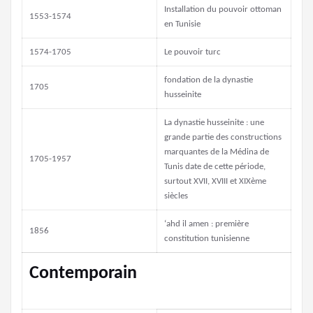
Installation du pouvoir ottoman
1553-1574
en Tunisie
1574-1705
Le pouvoir turc
fondation de la dynastie
1705
husseinite
La dynastie husseinite : une
grande partie des constructions
marquantes de la Médina de
1705-1957
Tunis date de cette période,
surtout XVII, XVIII et XIXème
siècles
‘ahd il amen : première
1856
constitution tunisienne
Contemporain