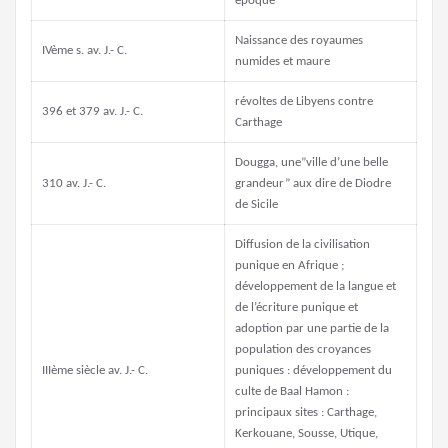
époque
Naissance des royaumes
IVème s. av. J.- C.
numides et maure
révoltes de Libyens contre
396 et 379 av. J.- C.
Carthage
Dougga, une”ville d’une belle
310 av. J.- C.
grandeur” aux dire de Diodre
de Sicile
Diffusion de la civilisation
punique en Afrique ;
développement de la langue et
de l’écriture punique et
adoption par une partie de la
population des croyances
IIIème siècle av. J.- C.
puniques : développement du
culte de Baal Hamon :
principaux sites : Carthage,
Kerkouane, Sousse, Utique,