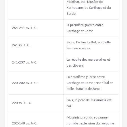
Makthar, etc. Musées de
Kerkouane, de Carthage et du
Bardo
la première guerre entre
264-241 av. J.- C.
Carthage et Rome
Sicca, l’actuel Le Kef, accueille
241 av. J.- C.
les mercenaires
La révolte des mercenaires et
241-237 av. J.- C.
des Libyens
La deuxième guerre entre
220-202 av. J.- C.
Carthage et Rome ; Hannibal en
Italie ; bataille de Zama
Gaia, le père de Massinissa est
220 av. J. – C.
roi
Massinissa, roi du royaume
202-148 av. J.- C.
numide : extension du royaume