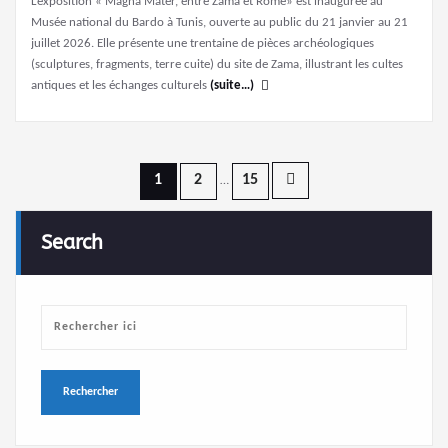
L’exposition « Magna Mater, entre Zama et Rome» est inaugurée au
Musée national du Bardo à Tunis, ouverte au public du 21 janvier au 21
juillet 2026. Elle présente une trentaine de pièces archéologiques
(sculptures, fragments, terre cuite) du site de Zama, illustrant les cultes
antiques et les échanges culturels
(suite…)
Pagination
1
2
15
…
des
Search
publications