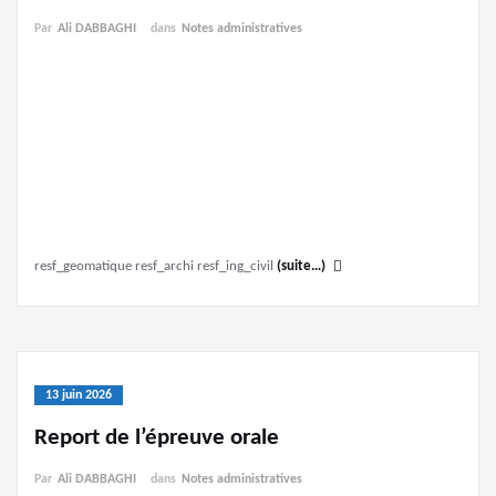
Par
Ali DABBAGHI
dans
Notes administratives
resf_geomatique resf_archi resf_ing_civil
(suite…)
13 juin 2026
Report de l’épreuve orale
Par
Ali DABBAGHI
dans
Notes administratives