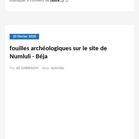
islamique. Il convient de
(suite…)
10 février 2026
fouilles archéologiques sur le site de
Numluli - Béja
Par
Ali DABBAGHI
dans
Activités