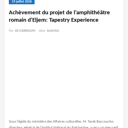
19 juillet 2026
Achèvement du projet de l'amphithéâtre
romain d'Eljem: Tapestry Experience
Par
Ali DABBAGHI
dans
Activités
Sous l’égide du ministère des Affaires culturelles, M. Tarek Baccouche,
directeur général de l’Institut National du Patrimoine, a reçu ce mercredi