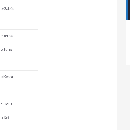
de Gabès
e Jerba
e Tunis
de Kesra
de Douz
du Kef