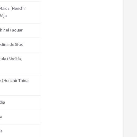
Maius (Henchir
Béja
hir el Faouar
édina de Sfax
ula (Sbeïtla,
 (Henchir Thina,
dia
ta
la