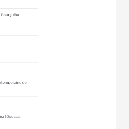
 Bourguiba
ntemporaine de
gga (Dougga,