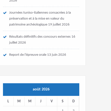
2026
Journées tuniso-italiennes consacrées à la
préservation et à la mise en valeur du
patrimoine archéologique
19 juillet 2026
Résultats définitifs des concours externes
16
juillet 2026
Report de l’épreuve orale
13 juin 2026
août 2026
L
M
M
J
V
S
D
1
2