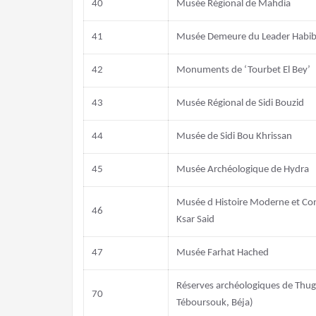
40
Musée Régional de Mahdia
41
Musée Demeure du Leader Habib
42
Monuments de ‘Tourbet El Bey’
43
Musée Régional de Sidi Bouzid
44
Musée de Sidi Bou Khrissan
45
Musée Archéologique de Hydra
Musée d Histoire Moderne et Co
46
Ksar Said
47
Musée Farhat Hached
Réserves archéologiques de Thu
70
Téboursouk, Béja)