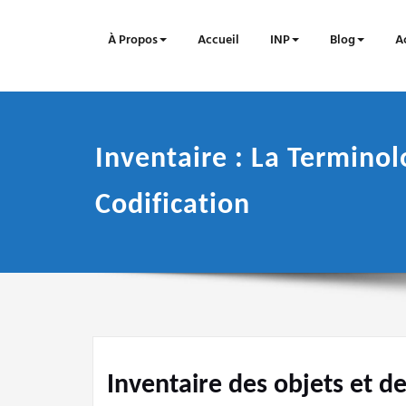
Skip
to
À Propos
Accueil
INP
Blog
Ac
content
Inventaire : La Terminol
Codification
Inventaire des objets et de