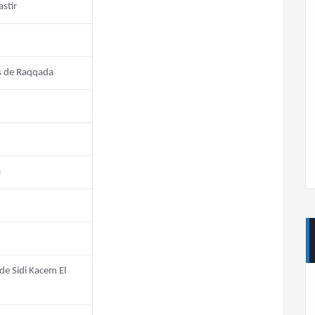
stir
s de Raqqada
a
de Sidi Kacem El