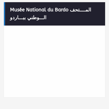
Musée National du Bardo المــــتحف
الـــوطني ببـــاردو