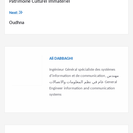
Previous:
Navigation
Patrimoine Culturel Immatériel
de
Next:
l’article
Oudhna
Ali DABBAGHI
Ingénieur Général spécialiste des systèmes
d'information et de communication, مهندس
عام في نظم المعلومات والاتصالات General
Engineer information and communication
systems