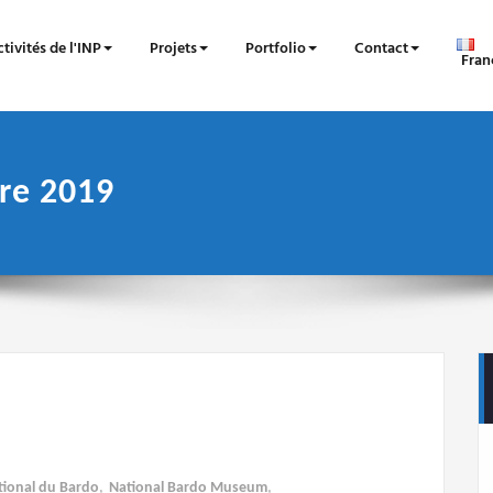
tivités de l'INP
Projets
Portfolio
Contact
Fran
re 2019
ional du Bardo
,
National Bardo Museum
,