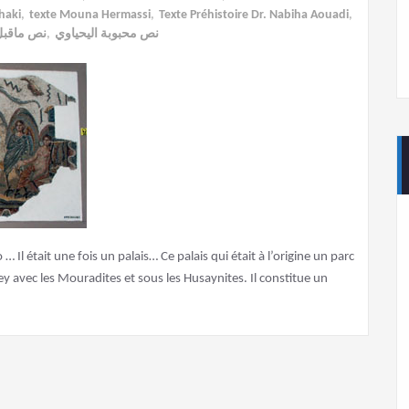
haki
,
texte Mouna Hermassi
,
Texte Préhistoire Dr. Nabiha Aouadi
,
نص ماقبل 
,
نص محبوبة اليحياوي
Il était une fois un palais… Ce palais qui était à l’origine un parc
bey avec les Mouradites et sous les Husaynites. Il constitue un