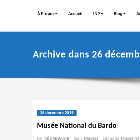
Skip
to
À Propos
Accueil
INP
Blog
Ac
content
Archive dans 26 décemb
26 décembre 2019
Musée National du Bardo
Par
Ali DABBAGHI
dans
Musées
Étiquette
Musée Nat