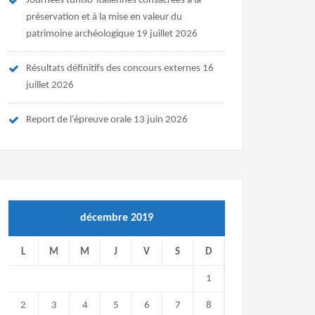
Journées tuniso-italiennes consacrées à la
préservation et à la mise en valeur du
patrimoine archéologique
19 juillet 2026
Résultats définitifs des concours externes
16
juillet 2026
Report de l’épreuve orale
13 juin 2026
décembre 2019
L
M
M
J
V
S
D
1
2
3
4
5
6
7
8