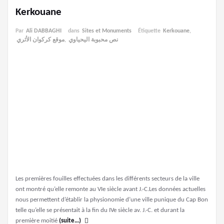
Kerkouane
Par
Ali DABBAGHI
dans
Sites et Monuments
Étiquette
Kerkouane
,
موقع كركوان الأثري
,
نص محبوبة اليحياوي
Les premières fouilles effectuées dans les différents secteurs de la ville
ont montré qu’elle remonte au VIe siècle avant J.-C.Les données actuelles
nous permettent d’établir la physionomie d’une ville punique du Cap Bon
telle qu’elle se présentait à la fin du IVe siècle av. J.-C. et durant la
première moitié
(suite…)