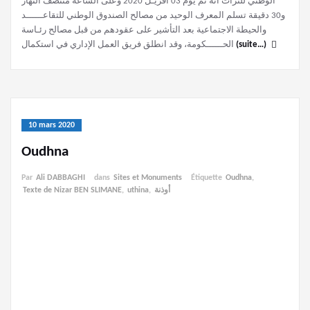
الوطني للتراث أنه تم يوم 03 أفريـل 2020 وعلى الساعة منتصف النهار
و30 دقيقة تسلم المعرف الوحيد من مصالح الصندوق الوطني للتقاعــــــد
والحيطة الاجتماعية بعد التأشير على عقودهم من قبل مصالح رئـاسة
الحــــــكومة، وقد انطلق فريق العمل الإداري في استكمال
(suite…)
10 mars 2020
Oudhna
Par
Ali DABBAGHI
dans
Sites et Monuments
Étiquette
Oudhna
,
Texte de Nizar BEN SLIMANE
,
uthina
,
أوذنة