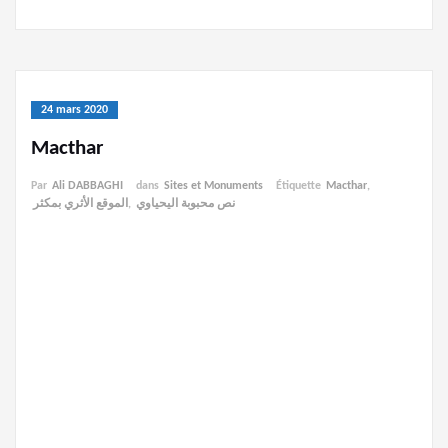
24 mars 2020
Macthar
Par
Ali DABBAGHI
dans
Sites et Monuments
Étiquette
Macthar
,
الموقع الأثري بمكثر
,
نص محبوبة اليحياوي