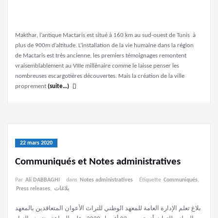
Makthar, l’antique Mactaris est situé à 160 km au sud-ouest de Tunis à
plus de 900m d’altitude. L’installation de la vie humaine dans la région
de Mactaris est très ancienne, les premiers témoignages remontent
vraisemblablement au VIIIe millénaire comme le laisse penser les
nombreuses escargotières découvertes. Mais la création de la ville
proprement
(suite…)
22 mars 2020
Communiqués et Notes administratives
Par
Ali DABBAGHI
dans
Notes administratives
Étiquette
Communiqués
,
Press releases
,
بلاغات
بلاغ تعلم الإدارة العامة للمعهد الوطني للتراث الأعوان المتعاقدين بالمعهد