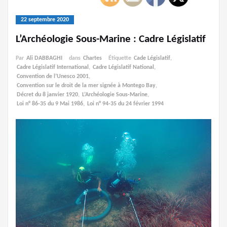
22 septembre 2020
L’Archéologie Sous-Marine : Cadre Législatif
Par
Ali DABBAGHI
dans
Chartes
Étiquette
Cade Législatif
,
Cadre Législatif International
,
Cadre Législatif National
,
Convention de l’Unesco 2001
,
Convention sur le droit de la mer signée à Montego Bay
,
Décret du 8 janvier 1920
,
L’Archéologie Sous-Marine
,
Loi n° 86-35 du 9 Mai 1986
,
Loi n° 94-35 du 24 février 1994