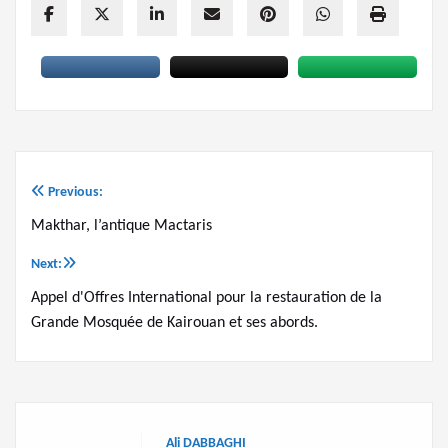
Previous:
Navigation
Makthar, l’antique Mactaris
de
Next:
l’article
Appel d'Offres International pour la restauration de la
Grande Mosquée de Kairouan et ses abords.
Ali DABBAGHI