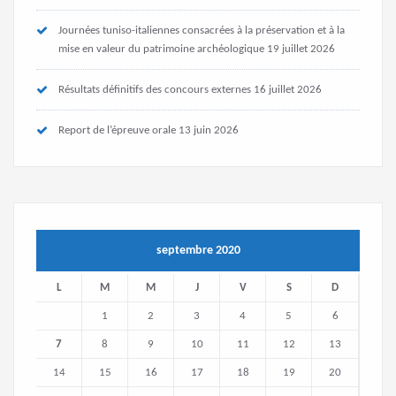
Journées tuniso-italiennes consacrées à la préservation et à la
mise en valeur du patrimoine archéologique
19 juillet 2026
Résultats définitifs des concours externes
16 juillet 2026
Report de l’épreuve orale
13 juin 2026
septembre 2020
L
M
M
J
V
S
D
1
2
3
4
5
6
7
8
9
10
11
12
13
14
15
16
17
18
19
20