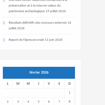
Journées tuniso-italiennes consacrées à la
préservation et à la mise en valeur du
patrimoine archéologique
19 juillet 2026
Résultats définitifs des concours externes
16
juillet 2026
Report de l’épreuve orale
13 juin 2026
février 2026
L
M
M
J
V
S
D
1
2
3
4
5
6
7
8