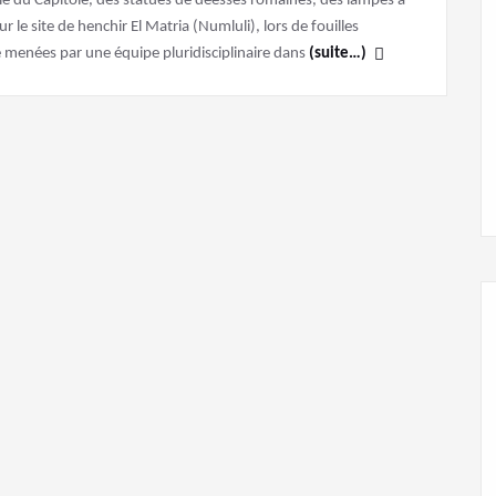
 du Capitole, des statues de déesses romaines, des lampes à
le site de henchir El Matria (Numluli), lors de fouilles
ne menées par une équipe pluridisciplinaire dans
(suite…)