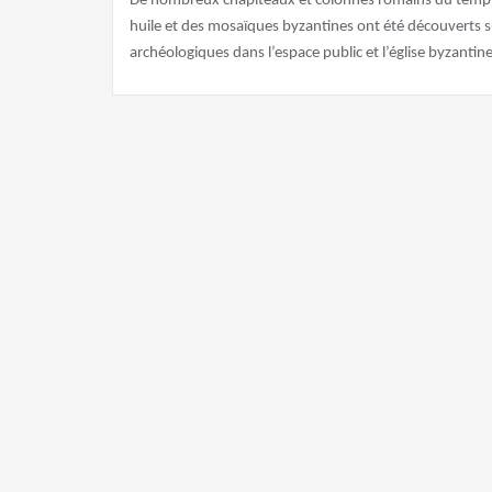
De nombreux chapiteaux et colonnes romains du temple
huile et des mosaïques byzantines ont été découverts sur 
archéologiques dans l’espace public et l’église byzanti