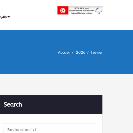
إن علم الآثار هو أسمى أنواع البحوث
INP المعهد الوطني
çais
للتراث
Accueil
2026
février
Search