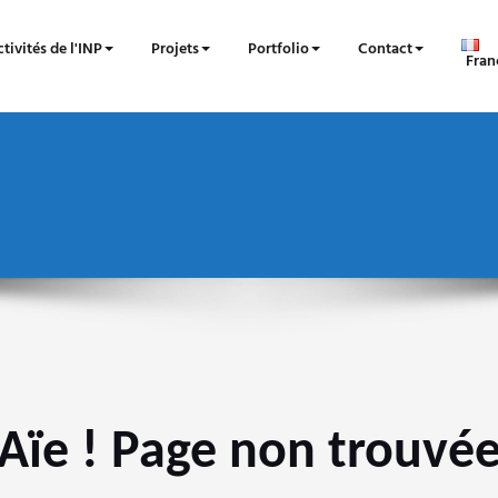
tivités de l'INP
Projets
Portfolio
Contact
Fran
Aïe ! Page non trouvé