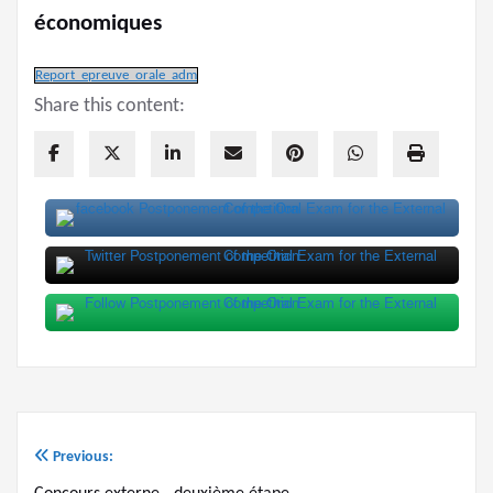
économiques
Report_epreuve_orale_adm
Share this content:
Previous:
Navigation