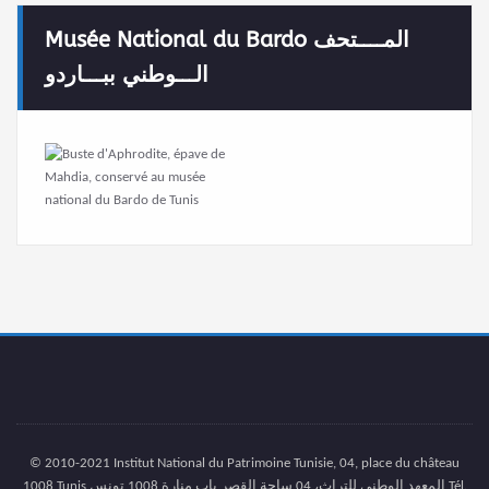
Musée National du Bardo المــــتحف
الـــوطني ببـــاردو
© 2010-2021 Institut National du Patrimoine Tunisie, 04, place du château
1008 Tunis المعهد الوطني للتراث، 04 ساحة القصر باب منارة 1008 تونس Tél.