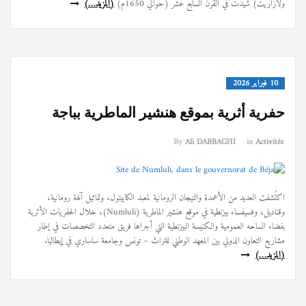
ولازاريت) شُيدت في القرن السابع عشر (حوالي 1650م)
(المزيد…)
10 فبراير 2026
حفرية أثرية بموقع هنشير الماطرية بباجة
By
Ali DABBAGHI
in
Activités
اكتُشفت العديد من الأعمدة والتيجان الرومانية لمعبد الكابيتول، وتماثيل آلهة رومانية،
وقناديل، وفسيفساء بيزنطية في موقع هنشير الماطرية (Numluli)، خلال الحفريات الأثرية
بفضاء الساحه العمومية والكنيسة البيزنطية التي أجراها فريق متعدد التخصصات في إطار
مشاريع التعاون الدولي بين المعهد الوطني للتراث – تونس وجامعة ساساري في إيطاليا.
(المزيد…)