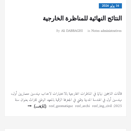
16 يوليو 2026
النتائج النهائية للمناظرة الخارجية
By
Ali DABBAGHI
in
Notes administratives
قائمات الناجحين نهائيا في المناظرات الخارجية بالاختبارات لانتداب مهندسين معماريين أول،
مهندسين أول في الهندسة المدنية وتقني في الجغرفة الرقمية بالمعهد الوطني للتراث بعنوان سنة
2025: resf_geomatique resf_archi resf_ing_civil
(المزيد…)