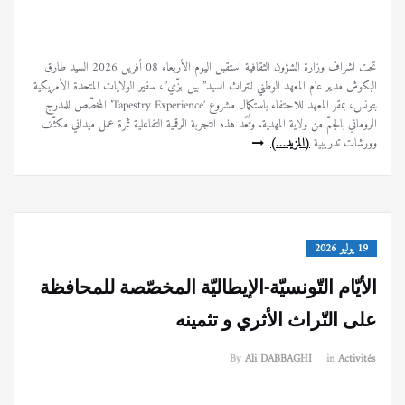
تحت اشراف وزارة الشؤون الثقافية استقبل اليوم الأربعاء 08 أفريل 2026 السيد طارق
البكوش مدير عام المعهد الوطني للتراث السيد” بيل بزّي”، سفير الولايات المتحدة الأمريكية
بتونس، بمقر المعهد للاحتفاء باستكمال مشروع ‘Tapestry Experience’ المخصّص للمدرج
الروماني بالجمّ من ولاية المهدية. وتُعَد هذه التجربة الرقمية التفاعلية ثمرة عمل ميداني مكثّف
وورشات تدريبية
(المزيد…)
19 يوليو 2026
الأيّام التّونسيّة-الإيطاليّة المخصّصة للمحافظة
على التّراث الأثري و تثمينه
By
Ali DABBAGHI
in
Activités