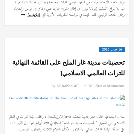
فريق متعدد الاختصاصات من المعهد الوطني للتراث وجامعة روما تور فيرغاتا بتنفيذ مهمة
ميدانية بموقع كستيليا (بولاية توزر) في إطار مشروع تعاون علمي وثقافي بين تونس وإيطاليا،
ويتمثل الهدف الرئيسي لهذه المهمة في مواصلة الحفريات الأثرية التي
(المزيد…)
16 فبراير 2026
تحصينات مدينة غار الملح على القائمة النهائية
للتراث العالمي الاسلامي[
By
Ali DABBAGHI
in
INP
,
Sites et Monuments
خلال اجتماعها الثالث عشر بمدينة طشقند عاصمة الاوزبكستان ، وافقت لجنة التراث في العالم
الاسلامي على تسجيل ” تحصينات مدينة غار الملح” الممثلة في ثلاثة أبراج تعود إلى القرن 17،
على القائمة النهائية للتراث العالمي الاسلامي . يذكرأن القلاع الثلاث (اللوتاني، الوسطاني،