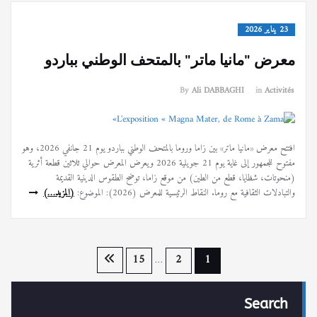
23 يناير 2026
معرض "مانيا ماتر" بالمتحف الوطني بباردو
By
Ali DABBAGHI
in
Activités
افتتح معرض «مانيا ماتر» بين زاما وروما بالمتحف الوطني بباردو يوم 21 جانفي 2026، وهو
مفتوح للجمهور إلى غاية يوم 21 جويلية 2026 ويعرض المعرض حوالي ثلاثين قطعة أثرية
(منحوتات، شظايا، قطع من الطين) من موقع زاما، توضح الطقوس الدينية القديمة
والتبادلات الثقافية مع روما. النقاط الرئيسية للمعرض (2026): الموضوع:
(المزيد…)
تعدد
15
2
1
…
صفحات
Search