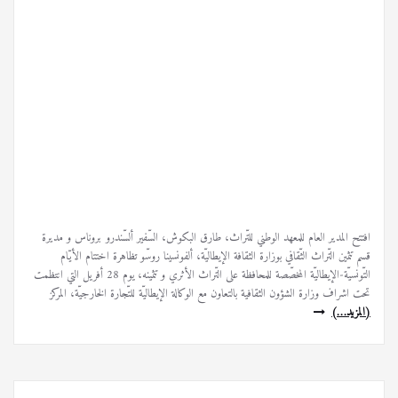
افتتح المدير العام للمعهد الوطني للتّراث، طارق البكوش، السّفير ألسّندرو بروناس و مديرة
قسم تثمين التّراث الثّقافي بوزارة الثقافة الإيطاليّة، ألفونسينا روسّو تظاهرة اختتام الأيّام
التّونسيّة-الإيطاليّة المخصّصة للمحافظة على التّراث الأثري و تثمينه، يوم 28 أفريل التي انتظمت
تحت اشراف وزارة الشؤون الثقافية بالتعاون مع الوكالة الإيطاليّة للتّجارة الخارجيّة، المركز
(المزيد…)