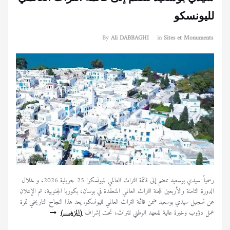
لليونسكو
By
Ali DABBAGHI
in
Sites et Monuments
رسمياً: سيدي بوسعيد تنضم إلى قائمة التراث العالمي لليونسكو! 25 جويلية 2026، و خلال
الدورة الثامنة والأربعين للجنة التراث العالمي المنعقدة في بوسان، بكوريا الجنوبية، تم الإعلان
عن تسجيل سيدي بوسعيد ضمن قائمة التراث العالمي لليونسكو. يعد هذا النجاح التاريخي ثمرة
عمل دؤوب وخبرة عالية للمعهد الوطني للتراث، تحت إشراف
(المزيد…)