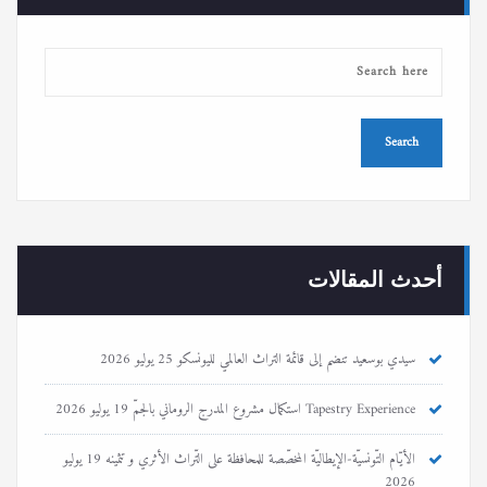
المقالات
أحدث المقالات
سيدي بوسعيد تنضم إلى قائمة التراث العالمي لليونسكو
25 يوليو 2026
Tapestry Experience استكمال مشروع المدرج الروماني بالجمّ
19 يوليو 2026
الأيّام التّونسيّة-الإيطاليّة المخصّصة للمحافظة على التّراث الأثري و تثمينه
19 يوليو
2026