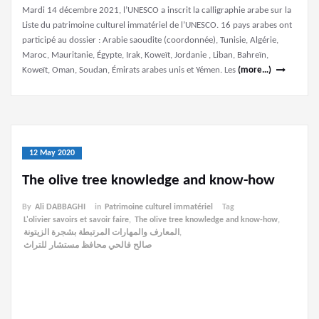
Mardi 14 décembre 2021, l’UNESCO a inscrit la calligraphie arabe sur la
Liste du patrimoine culturel immatériel de l’UNESCO. 16 pays arabes ont
participé au dossier : Arabie saoudite (coordonnée), Tunisie, Algérie,
Maroc, Mauritanie, Égypte, Irak, Koweït, Jordanie , Liban, Bahreïn,
Koweït, Oman, Soudan, Émirats arabes unis et Yémen. Les
(more…)
12 May 2020
The olive tree knowledge and know-how
By
Ali DABBAGHI
in
Patrimoine culturel immatériel
Tag
L'olivier savoirs et savoir faire
,
The olive tree knowledge and know-how
,
المعارف والمهارات المرتبطة بشجرة الزيتونة
,
صالح فالحي محافظ مستشار للتراث