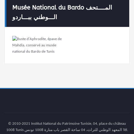
Musée National du Bardo المــــتحف
الـــوطني ببـــاردو
© 2010-2021 Institut National du Patrimoine Tunisie, 04, place du château
1008 Tunis المعهد الوطني للتراث، 04 ساحة القصر باب منارة 1008 تونس Tél.