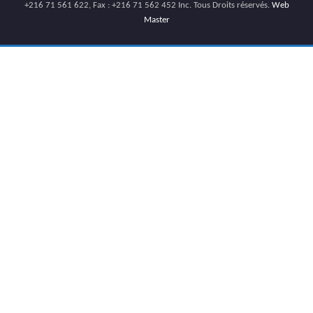
+216 71 561 622, Fax : +216 71 562 452 Inc. Tous Droits réservés.
Web
Master