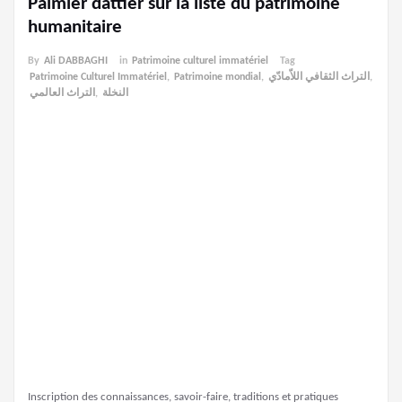
Palmier dattier sur la liste du patrimoine
humanitaire
By
Ali DABBAGHI
in
Patrimoine culturel immatériel
Tag
Patrimoine Culturel Immatériel
,
Patrimoine mondial
,
التراث الثقافي اللاّمادّي
,
التراث العالمي
,
النخلة
Inscription des connaissances, savoir-faire, traditions et pratiques