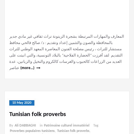
المعارف والمهارات المرتبطة بشجرة الزيتونة تراث ثقافي غير مادي جدير
بالمحافظة والصون والتثمين إعداد وتقديم : د/ صالح فالحي محافظ
مستشار للتراث ، رئيس مصلحة الفنون المعاصرة المعهد الوطني للتراث
التقديم لقد أفرزت “الحضارة الفلاحية” بالبلاد التونسية، والتي انبتت على
العديد من الزراعات كالحبوب والغرسات كالكروم والنخيل والزياتين، عدة
عناصر
(more…)
10 May 2020
Tunisian folk proverbs
By
Ali DABBAGHI
in
Patrimoine culturel immatériel
Tag
Proverbes populaires tunisiens
,
Tunisian folk proverbs
,