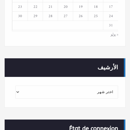
23
22
21
20
19
18
17
30
29
28
27
26
25
24
31
« يوليو
الأرشيف
الأرشيف
État de connexion