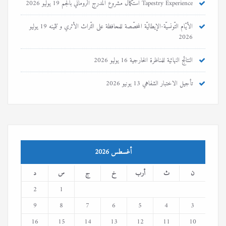
Tapestry Experience استكمال مشروع المدرج الروماني بالجمّ
19 يوليو 2026
الأيّام التّونسيّة-الإيطاليّة المخصّصة للمحافظة على التّراث الأثري و تثمينه
19 يوليو
2026
النتائج النهائية للمناظرة الخارجية
16 يوليو 2026
تأجيل الاختبار الشفاهي
13 يونيو 2026
أغسطس 2026
ن
ث
أرب
خ
ج
س
د
2
1
9
8
7
6
5
4
3
16
15
14
13
12
11
10