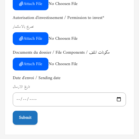
Attach File
No Choosen File
Autorisation d'investissement / Permission to invest
*
تصريح بالاستثمار
Attach File
No Choosen File
Documents du dossier / File Components / مكونات الملف
Attach File
No Choosen File
Date d'envoi / Sending date
تاريخ الارسال
Submit