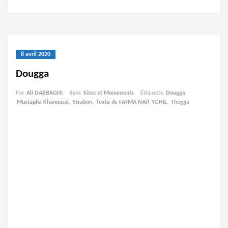
8 avril 2020
Dougga
Par
Ali DABBAGHI
dans
Sites et Monuments
Étiquette
Dougga
,
Mustapha Khanoussi
,
Strabon
,
Texte de FATMA NAÏT YGHIL
,
Thugga