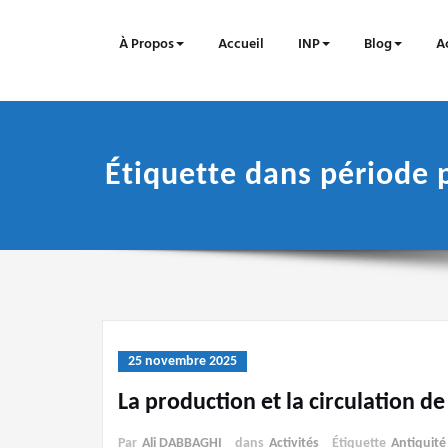
Skip
to
À Propos
Accueil
INP
Blog
Ac
content
Étiquette dans période
25 novembre 2025
La production et la circulation d
Par
Ali DABBAGHI
dans
Activités
Étiquette
Antiquité