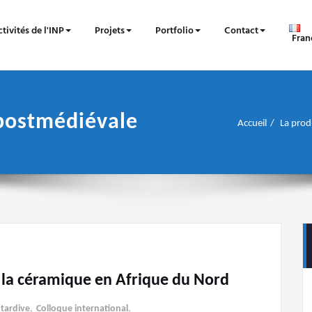
tivités de l'INP
Projets
Portfolio
Contact
Fran
 postmédiévale
Accueil
La prod
e la céramique en Afrique du Nord
 tardive
,
Colloque international
,