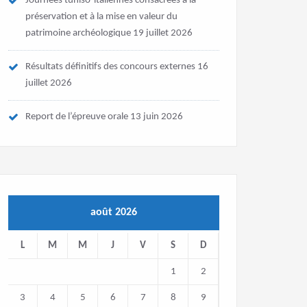
Journées tuniso-italiennes consacrées à la
préservation et à la mise en valeur du
patrimoine archéologique
19 juillet 2026
Résultats définitifs des concours externes
16
juillet 2026
Report de l’épreuve orale
13 juin 2026
août 2026
L
M
M
J
V
S
D
1
2
3
4
5
6
7
8
9