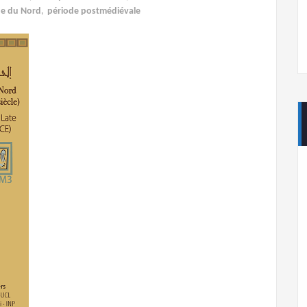
que du Nord
,
période postmédiévale