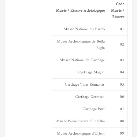
Code
Musée / Réserve archéologique
Musée /
Réserve
Musée National du Bardo
01
Musée Archéologique de Bulla
02
Regia
Musée National de Carthage
03
Carthage Magon
04
Carthage Villas Romaines
05
Carthage Dermech
06
Carthage Port
07
Musée Paléochrétien d’Enfidha
08
Musée Archéologique d’El Jem
09