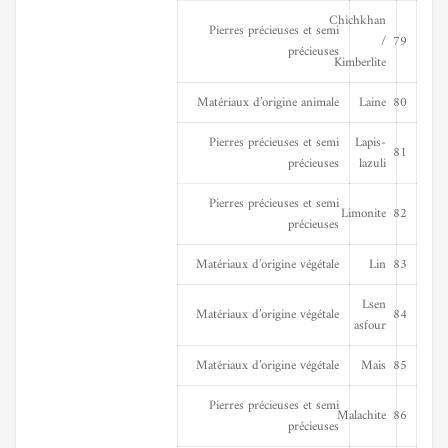
Chichkhan
Pierres précieuses et semi
/
79
précieuses
Kimberlite
Matériaux d’origine animale
Laine
80
Pierres précieuses et semi
Lapis-
81
précieuses
lazuli
Pierres précieuses et semi
Limonite
82
précieuses
Matériaux d’origine végétale
Lin
83
Lsen
Matériaux d’origine végétale
84
asfour
Matériaux d’origine végétale
Mais
85
Pierres précieuses et semi
Malachite
86
précieuses