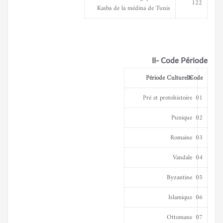
122
Kasba de la médina de Tunis
II- Code Période
Période Culturelle
Code
Pré et protohistoire
01
Punique
02
Romaine
03
Vandale
04
Byzantine
05
Islamique
06
Ottomane
07