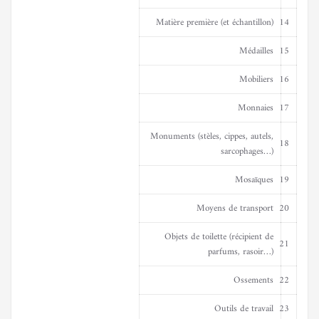
Matière première (et échantillon)
14
Médailles
15
Mobiliers
16
Monnaies
17
Monuments (stèles, cippes, autels,
18
sarcophages…)
Mosaïques
19
Moyens de transport
20
Objets de toilette (récipient de
21
parfums, rasoir…)
Ossements
22
Outils de travail
23