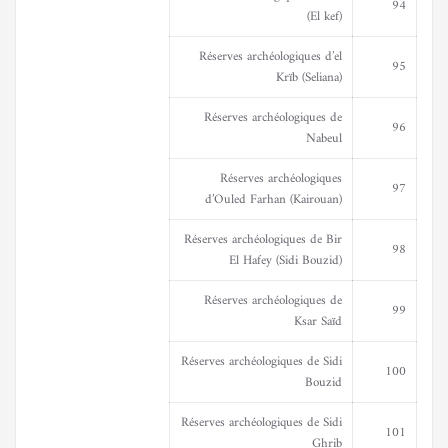
94
(El kef)
Réserves archéologiques d’el
95
Krïb (Seliana)
Réserves archéologiques de
96
Nabeul
Réserves archéologiques
97
d’Ouled Farhan (Kairouan)
Réserves archéologiques de Bir
98
El Hafey (Sidi Bouzid)
Réserves archéologiques de
99
Ksar Saïd
Réserves archéologiques de Sidi
100
Bouzid
Réserves archéologiques de Sidi
101
Ghrib