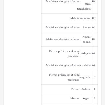
Matériaux d’origine végétale
04
Stipa
tenacissima
Métaux
Aluminium
05
Matériaux d’origine végétale
Ambre
06
Ambre
Matériaux d’origine animale
07
animal
Pierres précieuses et semi
Améthyste
08
précieuses
Matériaux d’origine végétale
Arachide
09
Pierres précieuses et semi
Aragonite
10
précieuses
Pierres
Ardoise
11
Métaux
Argent
12