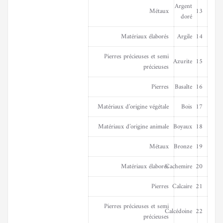
Argent
Métaux
13
doré
Matériaux élaborés
Argile
14
Pierres précieuses et semi
Azurite
15
précieuses
Pierres
Basalte
16
Matériaux d’origine végétale
Bois
17
Matériaux d’origine animale
Boyaux
18
Métaux
Bronze
19
Matériaux élaborés
Cachemire
20
Pierres
Calcaire
21
Pierres précieuses et semi
Calcédoine
22
précieuses