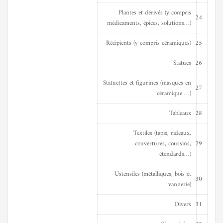
Plantes et dérivés (y compris
24
médicaments, épices, solutions…)
Récipients (y compris céramiques)
25
Statues
26
Statuettes et figurines (masques en
27
céramique …)
Tableaux
28
Textiles (tapis, rideaux,
couvertures, coussins,
29
étendards…)
Ustensiles (métalliques, bois et
30
vannerie)
Divers
31