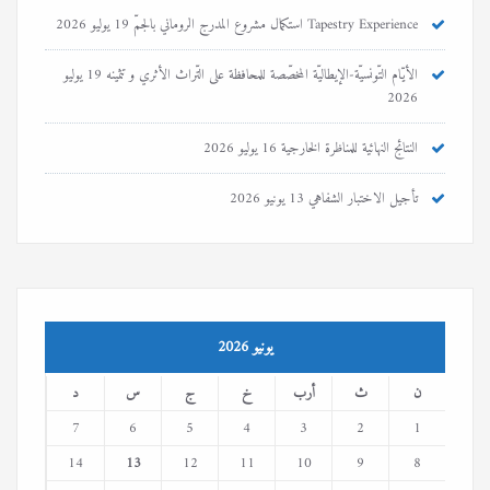
Tapestry Experience استكمال مشروع المدرج الروماني بالجمّ
19 يوليو 2026
الأيّام التّونسيّة-الإيطاليّة المخصّصة للمحافظة على التّراث الأثري و تثمينه
19 يوليو
2026
النتائج النهائية للمناظرة الخارجية
16 يوليو 2026
تأجيل الاختبار الشفاهي
13 يونيو 2026
يونيو 2026
ن
ث
أرب
خ
ج
س
د
7
6
5
4
3
2
1
14
13
12
11
10
9
8