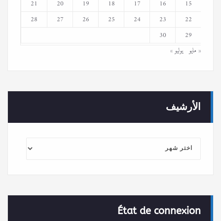
21
20
19
18
17
16
15
28
27
26
25
24
23
22
30
29
« مايو
يوليو »
الأرشيف
الأرشيف
État de connexion