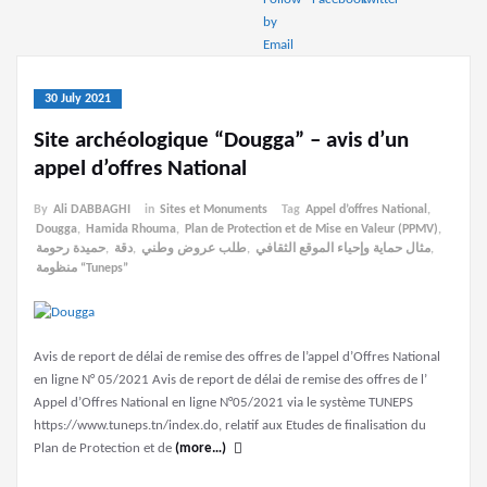
30 July 2021
Site archéologique “Dougga” – avis d’un
appel d’offres National
By
Ali DABBAGHI
in
Sites et Monuments
Tag
Appel d’offres National
,
Dougga
,
Hamida Rhouma
,
Plan de Protection et de Mise en Valeur (PPMV)
,
حميدة رحومة
,
دقة
,
طلب عروض وطني
,
مثال حماية وإحياء الموقع الثقافي
,
منظومة “Tuneps”
Avis de report de délai de remise des offres de l’appel d’Offres National
en ligne N° 05/2021 Avis de report de délai de remise des offres de l’
Appel d’Offres National en ligne N°05/2021 via le système TUNEPS
https://www.tuneps.tn/index.do, relatif aux Etudes de finalisation du
Plan de Protection et de
(more…)