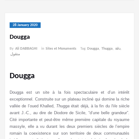
28 January 2020
Dougga
By
Ali DABBAGHI
in
Sites et Monuments
Tag
Dougga
,
Thugga
,
دقة
,
منقول
Dougga
Dougga est un site à la fois spectaculaire et d’un intérêt
exceptionnel. Construite sur un plateau incliné qui domine la riche
vallée de l’oued Khalled,
Thugga
était déjà, à la fin du IVe siècle
avant J.-C., au dire de Diodore de Sicile, “d’une belle grandeur”.
Cité importante et peut-être même première capitale du royaume
massyle, elle a vu durant les deux premiers siècles de l’empire
romain la coexistence sur son territoire de deux communautés