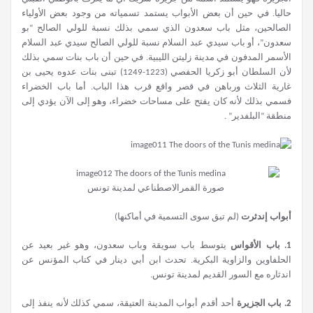
حاليا. في حين أن بعض الأبواب يستمد تسمياته من وجود بعض الأولياء
الصالحين، مثل باب سعدون الذي سمي بذلك نسبة للولي الصالح “بو
سعدون”، أو باب سيدي عبد السلام نسبة للولي الصالح سيدي عبد السلام
الأسمر المدفون في مدينة زليتن الليبية. في حين أن باب بنات سمي بذلك
لأن السلطان أبو زكريا الحفصي (1223-1249) تبنى بنات عدوه يحيى بن
غارية الثلاث ورباهن في قصر واقع قرب هذا الباب. أما باب الخضراء
فسمي بذلك لأنه كان يفتح على مساحات خضراء، وهو إلى الآن يؤدي إلى
منطقة “البلفدير” .
صورة القمرالاصطناعي لمدينة تونس
أبواب إندثرت
(لم تبق سوى التسمية في أماكنها)
1.
باب الأقواس
يتوسط باب سويقة وباب سعدون، وهو غير بعيد عن
الحلفاوين والزاوية البكرية. تحدث ابن أبي دينار في كتاب المؤنس عن
اندثاره مع السور القديم لمدينة تونس.
2.
باب الجزيرة
أحد أقدم أبواب المدينة العتيقة، سمي كذلك لأنه ينفذ إلى