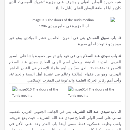
شبه جزيرة الوطن القبلي و يشرف على جزيرة “شريك العبسي”، الذي
كان واليا لمنطقة الوطن القبلي (نابل حاليا)
باب الجزيرة في طابع بريدي 1906
3.
باب سوق القماش
بني في القرن الخامس عشر الميلادي. وهو غير
موجود و لا توجد له أي صورة.
4.
باب سيدي عبد السلام
بني في عهد باي تونس حمودة باشا على السور
الغربي للمدينة العتيقة. ويحمل اسم الولي الصالح سيدي عبد السلام
الأسمر (1475-1573، الذي يعدّ من أهم علماء الإسلام في القرن العاشر
الهجري، وهو من فقهاء المالكية وعالم في عقيدة أهل السنة والجماعة،
وأحد أهم ركائز الحركة العلمية والدعوية في المغرب الإسلامي.
5.
باب سيدي عبد الله الشريف
بني في الجانب الجنوبي الغربي للقصبة.
سمي على اسم الولي الصالح سيدي عبد الله الشريف، حيث يقع ضريحه.
يلعب وظيفة عسكرية فقط سمى أيضا باب الغدر وهذا على الأقل في