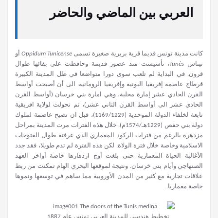
العربي بين الماضي والحاضر
كانت مدينة تونس قديما قرية بربرية صغيرة تسمى
Oppidum Tunicense
أو
تيناس
Tunès
، تأسيست منذ عصور قديمة وحافظت على بقائها طوال
قرون. في البداية لم تلعب سوى دورا متواضعا في ظل المدينة الكبيرة
قرطاج عاصمة إفريقيا البونية وإفريقيا الرومانية. الى أن أصبحت أواسط
القرن الحادي عشر إمارة محلية، وهي امارة بني خرسان (أواسط القرن
الحادي عشر الى أواسط القرن الثاني عشر)، ثم تحولت لولاية افريقية
تابعة لخلفاء الدولة الموحدية (1169/1229)، قبل ان تصبح عاصمة لملوك
دولة بني حفص (1229هـ/1574م). خلال هذه الفترات مرت المدينة بمراحل
مزدهرة بالرغم من فترات الركود المعماري الذي عرفته طوال الفتوحات
الاسلامية وخاصة خلال فترة الولاة. لكن هذه الفترة لم تدم طويلا، فقد جدد
الأغالبة الحياة المعمارية حتى بلغت أوج ازدهارها خاصة أواخر العهد
الصنهاجي وأيام بني خرسان. ونتيجة لموقعها البحري الهام تمكنت من ربط
علاقات تجارية مع كثير من المدن الأوروبية مما ساهم في توسعها ونموها
خاصة معماريا.
تخطيط هندسي للمدينة العربي تونس عام 1887