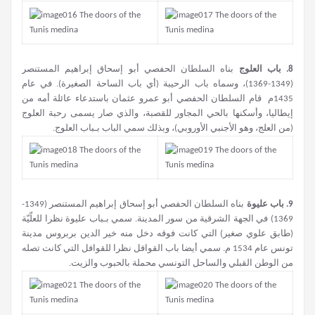
8.
باب العلوج
بناه السلطان الحفصي أبو إسحاق إبراهيم المستنصر
(1349-1369)، وسماه باب الرحيبة (أي باب الساحة الصغيرة). في عام
1435م قام السلطان الحفصي أبو عمرو عثمان باستدعاء عائلة أمه من
إيطاليا، وأسكنها بالحي المجاور للقصبة، والذي صار يسمى رحبة العلوج
(من العلج، وهو الأجنبي الأوروبي)، وبذلك سمي الباب بـباب العلوج.
9.
باب عليوة
بناه السلطان الحفصي أبو إسحاق إبراهيم المستنصر (1349-
1369) في الجهة الشرقية من سور المدينة. سمي بـباب عليوة نظرا للعلّيّة
(طابق علوي صغير) التي كانت فوقه دخل منه خير الدين بربروس مدينة
تونس عام 1534 م. سمي أيضا باب القوافل نظرا للقوافل التي كانت تصله
من الوطن القبلي والساحل التونسي محملة بالحبوب والزيت.