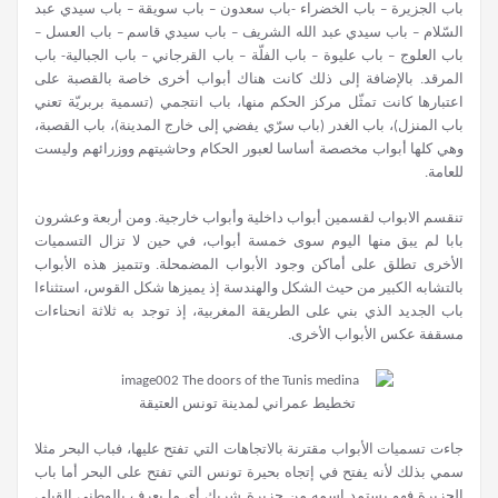
باب الجزيرة – باب الخضراء -باب سعدون – باب سويقة – باب سيدي عبد
السّلام – باب سيدي عبد الله الشريف – باب سيدي قاسم – باب العسل –
باب العلوج – باب عليوة – باب الفلّة – باب القرجاني – باب الجبالية- باب
المرقد. بالإضافة إلى ذلك كانت هناك أبواب أخرى خاصة بالقصبة على
اعتبارها كانت تمثّل مركز الحكم منها، باب انتجمي (تسمية بربريّة تعني
باب المنزل)، باب الغدر (باب سرّي يفضي إلى خارج المدينة)، باب القصبة،
وهي كلها أبواب مخصصة أساسا لعبور الحكام وحاشيتهم ووزرائهم وليست
للعامة.
تنقسم الابواب لقسمين أبواب داخلية وأبواب خارجية. ومن أربعة وعشرون
بابا لم يبق منها اليوم سوى خمسة أبواب، في حين لا تزال التسميات
الأخرى تطلق على أماكن وجود الأبواب المضمحلة. وتتميز هذه الأبواب
بالتشابه الكبير من حيث الشكل والهندسة إذ يميزها شكل القوس، استثناءا
باب الجديد الذي بني على الطريقة المغربية، إذ توجد به ثلاثة انحناءات
مسقفة عكس الأبواب الأخرى.
تخطيط عمراني لمدينة تونس العتيقة
جاءت تسميات الأبواب مقترنة بالاتجاهات التي تفتح عليها، فباب البحر مثلا
سمي بذلك لأنه يفتح في إتجاه بحيرة تونس التي تفتح على البحر أما باب
الجزيرة فهو يستمد اسمه من جزيرة شريك أي ما يعرف بالوطني القبلي