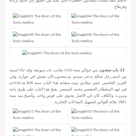
الاسم أيضا بسبب البساتين الخضراء التي تمتد من السور إلى حدود أريانة
وقرطاج.
23. با
ب سعدون
بني حوالي سنة 1350 بجانب باب سويقة، وقد جاء اسمه
من اسم رجل صالح يدعى سيدي بو سعدون،كان يعيش في جواره. وفي
القرن الخامس عشر ميلادي بنيت سقاية هذا الباب سنة 838 هـ/1434م
في عهد السلطان الحفصي محمد المنتصر. يفتح هذا الباب على طرق باجة
وبنزرت والكاف. كان في الاصل يحتوي على قوس واحد، وأصبح منذ سنة
1881 بثلاثة أقواس لتسهيل الميادلات التجارية.