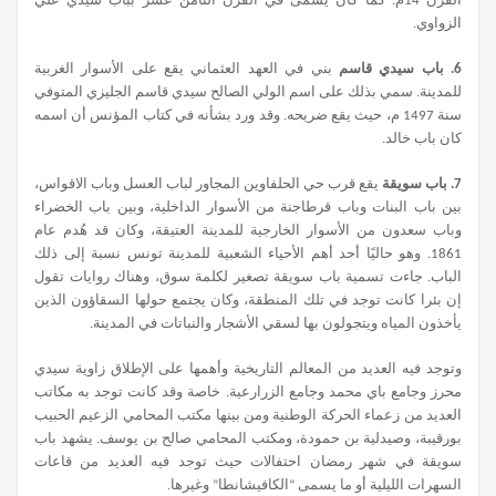
القرن 14م. كما كان يسمى في القرن الثامن عشر بباب سيدي علي
الزواوي.
6.
باب سيدي قاسم
بني في العهد العثماني يقع على الأسوار الغربية
للمدينة. سمي بذلك على اسم الولي الصالح سيدي قاسم الجليزي المتوفي
سنة 1497 م، حيث يقع ضريحه. وقد ورد بشأنه في كتاب المؤنس أن اسمه
كان باب خالد.
7.
باب سويقة
يقع قرب حي الحلفاوين المجاور لباب العسل وباب الاقواس،
بين باب البنات وباب قرطاجنة من الأسوار الداخلية، وبين باب الخضراء
وباب سعدون من الأسوار الخارجية للمدينة العتيقة، وكان قد هُدم عام
1861. وهو حاليًا أحد أهم الأحياء الشعبية للمدينة تونس نسبة إلى ذلك
الباب. جاءت تسمية باب سويقة تصغير لكلمة سوق، وهناك روايات تقول
إن بئرا كانت توجد في تلك المنطقة، وكان يجتمع حولها السقاؤون الذين
يأخذون المياه ويتجولون بها لسقي الأشجار والنباتات في المدينة.
وتوجد فيه العديد من المعالم التاريخية وأهمها على الإطلاق زاوية سيدي
محرز وجامع باي محمد وجامع الزرارعية. خاصة وقد كانت توجد به مكاتب
العديد من زعماء الحركة الوطنية ومن بينها مكتب المحامي الزعيم الحبيب
بورقيبة، وصيدلية بن حمودة، ومكتب المحامي صالح بن يوسف. يشهد باب
سويقة في شهر رمضان احتفالات حيث توجد فيه العديد من قاعات
السهرات الليلية أو ما يسمى “الكافيشانطا” وغيرها.