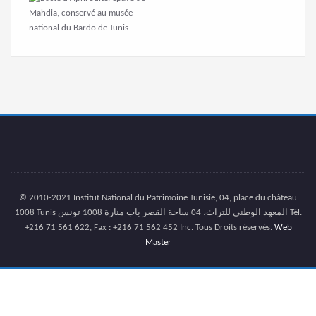
© 2010-2021 Institut National du Patrimoine Tunisie, 04, place du château
1008 Tunis المعهد الوطني للتراث، 04 ساحة القصر باب منارة 1008 تونس Tél.
+216 71 561 622, Fax : +216 71 562 452 Inc. Tous Droits réservés.
Web
Master