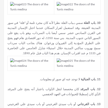
10.
باب الفلة
سمي بـباب الفلة نظرا لأنه كان مجرد ثلمة أو “فلة” في سور
المدينة العتيقة. وقد استعمل لفرار السكان عندما احتل الإسبان المدينة
في القرن السادس عشر. سمي أيضا باب السرداب، وهو باب يقع على
السور الثاني جنوب المدينة. بني سنة 1350، له دور اقتصادي هام فهو يفتح
على الطرق المؤدية إلى القيروان وزغوان. هناك بجانب الباب سرداب
سمح بهروب ساكني المدينة خلال استيلاء شارل الخامس على الحاضرة
في 1535 م عند اقتراب الإسبان. هدم هذا الباب قبل عام 1890.
11.
باب الجبالية
لا توجد عنه اي صور او معلومات.
12.
باب المرقد
كان مخصصا لنقل الدّواب باعتبار أنه يفتح على المرقد
الذّي كان إسطبلا للحيوانات في العهد الحفصي.
13.
باب القرجاني
أو باب سيدي الغرجيني أو باب سيدي علي الغرجيني