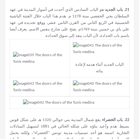
21.
باب الجديد
هو الباب السادس الذي أحدث في أسوار المدينة في عهد
السلطان يحي الحفصي سنة 1278 م. هدم هذا الباب خلال الفتنة الباشية
الحسينية في الربع الثاني من القرن الثامن عشر، ووقع تجديده في عهد
علي باي بن حسين سنة 1769م. يفتح على شارع بنفس الاسم، يعرف أيضا
باسم باب الحدادة، لأن الباب ينفذ إلى سوق الحدادة.
الباب الجديد أثناء هدمه لإعادة
بنائه
22.
باب الخضراء
يقع شمال المدينة بني حوالي 1320 هـ على شكل قوس
بسيط. هدم وأعيد بناؤه على شكله الحالي في 1881 لتسهيل المبادلات
التجارية. اسمه هو أحد تسميات مدينة تونس “الخضراء”، ولكنه يحمل