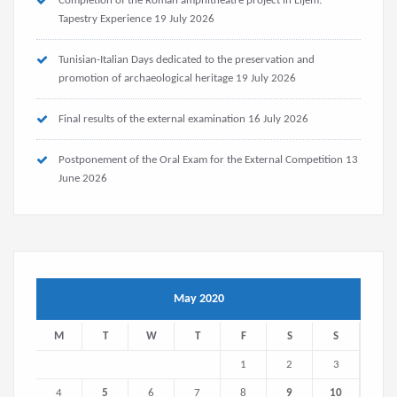
Completion of the Roman amphitheatre project in Eljem:
Tapestry Experience
19 July 2026
Tunisian-Italian Days dedicated to the preservation and
promotion of archaeological heritage
19 July 2026
Final results of the external examination
16 July 2026
Postponement of the Oral Exam for the External Competition
13
June 2026
May 2020
M
T
W
T
F
S
S
1
2
3
4
5
6
7
8
9
10