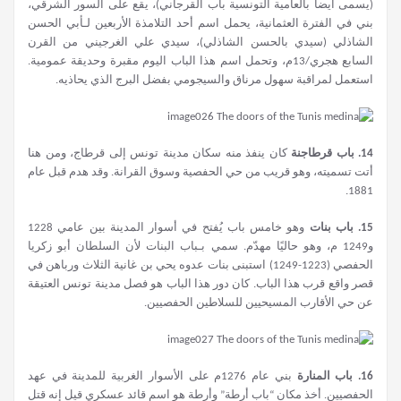
(يسمى أيضا بالعامية التونسية باب القرجاني)، يقع على السور الشرقي،
بني في الفترة العثمانية، يحمل اسم أحد التلامذة الأربعين لـأبي الحسن
الشاذلي (سيدي بالحسن الشاذلي)، سيدي علي الغرجيني من القرن
السابع هجري/13م، وتحمل اسم هذا الباب اليوم مقبرة وحديقة عمومية.
استعمل لمراقبة سهول مرناق والسيجومي بفضل البرج الذي يحاذيه.
14.
باب قرطاجنة
كان ينفذ منه سكان مدينة تونس إلى قرطاج، ومن هنا
أتت تسميته، وهو قريب من حي الحفصية وسوق القرانة. وقد هدم قبل عام
1881.
15.
باب بنات
وهو خامس باب يُفتح في أسوار المدينة بين عامي 1228
و1249 م، وهو حاليًا مهدّم. سمي بـباب البنات لأن السلطان أبو زكريا
الحفصي (1223-1249) استبنى بنات عدوه يحي بن غانية الثلاث ورباهن في
قصر واقع قرب هذا الباب. كان دور هذا الباب هو فصل مدينة تونس العتيقة
عن حي الأقارب المسيحيين للسلاطين الحفصيين.
16.
باب المنارة
بني عام 1276م على الأسوار الغربية للمدينة في عهد
الحفصيين. أخذ مكان “باب أرطة” وأرطة هو اسم قائد عسكري قيل إنه قتل