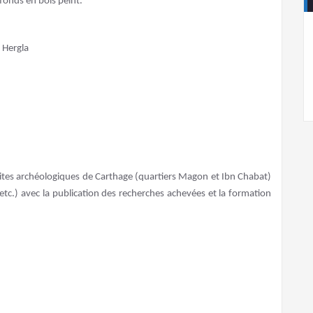
afonds en bois peint.
e Hergla
sites archéologiques de Carthage (quartiers Magon et Ibn Chabat)
.) avec la publication des recherches achevées et la formation