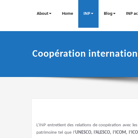
Skip
to
About
Home
INP
Blog
INP ac
content
Coopération internation
L’INP entretient des relations de coopération avec les
patrimoine tel que l’
UNESCO, l’ALESCO, l’ICOM, l’I