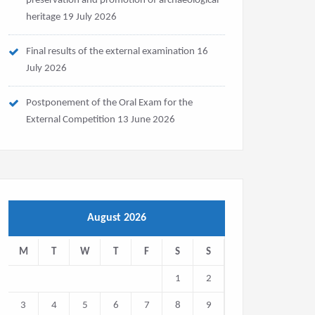
preservation and promotion of archaeological
heritage
19 July 2026
Final results of the external examination
16
July 2026
Postponement of the Oral Exam for the
External Competition
13 June 2026
August 2026
M
T
W
T
F
S
S
1
2
3
4
5
6
7
8
9