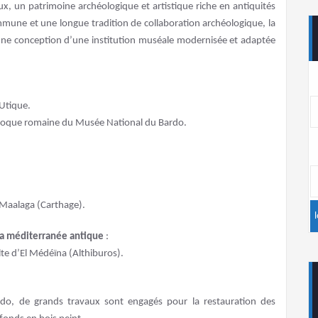
ux, un patrimoine archéologique et artistique riche en antiquités
mune et une longue tradition de collaboration archéologique, la
 une conception d’une institution muséale modernisée et adaptée
’Utique.
’époque romaine du Musée National du Bardo.
a Maalaga (Carthage).
e la méditerranée antique
:
lte d’El Médéïna (Althiburos).
, de grands travaux sont engagés pour la restauration des