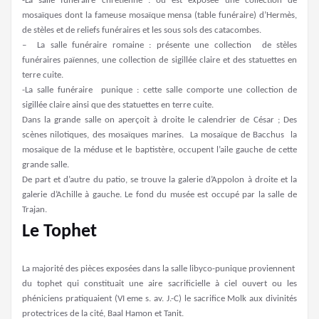
-La salle funéraire chrétienne : où est exposée une collection de
mosaïques dont la fameuse mosaïque mensa (table funéraire) d’Hermès,
de stèles et de reliefs funéraires et les sous sols des catacombes.
– La salle funéraire romaine : présente une collection de stèles
funéraires païennes, une collection de sigillée claire et des statuettes en
terre cuite.
-La salle funéraire punique : cette salle comporte une collection de
sigillée claire ainsi que des statuettes en terre cuite.
Dans la grande salle on aperçoit à droite le calendrier de César ; Des
scènes nilotiques, des mosaïques marines. La mosaïque de Bacchus la
mosaïque de la méduse et le baptistère, occupent l’aile gauche de cette
grande salle.
De part et d’autre du patio, se trouve la galerie d’Appolon à droite et la
galerie d’Achille à gauche. Le fond du musée est occupé par la salle de
Trajan.
Le Tophet
La majorité des pièces exposées dans la salle libyco-punique proviennent
du tophet qui constituait une aire sacrificielle à ciel ouvert ou les
phéniciens pratiquaient (VI eme s. av. J.-C) le sacrifice Molk aux divinités
protectrices de la cité, Baal Hamon et Tanit.