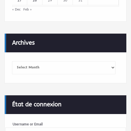
27
28
29
30
31
« Dec
Feb »
Archives
Archives
État de connexion
Username or Email