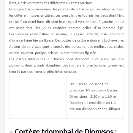
flots, a pris les teintes des différentes plantes marines.
La longue barbe limoneuse, les pointes de la barbe, qui se retournent sur
les côtés en masses grisâtres. Les sourcils, très fournis, les yeux dont l’iris
est taillé en demi-lune, dirigent leur regard vers le haut, à gauche, le nez
est assez fort, les joues ravinées comme celles d’un homme âgé.
L’expression reste calme et sereine, le regard attentif, mais empreint
d’une certaine bienveillance. Des pattes de crabe entourent la chevelure.
Autour de ce visage sont disposés des poissons, des mollusques, crabe,
oursin, calamar, poulpe, seiche. La mer n’est pas figurée.
Les parois intérieures du bassin sont décorées elles aussi par des
poissons, deux grands dauphins, des rochers et une barque. La mer est
figurée par des lignes droites interrompues.
Dieu Océan, poissons et
crustacés. Mosaïque de Bassin.
Dimensions : 2,20 m x 1,60 m
Datation : III eme siècle ap J.-C
Maison d’Apollon et de Calliope)
– Cortège triomphal de Dionysos :