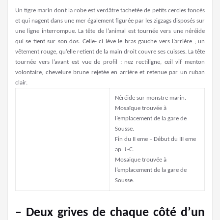
Un tigre marin dont la robe est verdâtre tachetée de petits cercles foncés
et qui nagent dans une mer également figurée par les zigzags disposés sur
une ligne interrompue. La tête de l’animal est tournée vers une néréide
qui se tient sur son dos. Celle- ci lève le bras gauche vers l’arrière ; un
vêtement rouge, qu’elle retient de la main droit couvre ses cuisses. La tête
tournée vers l’avant est vue de profil : nez rectiligne, œil vif menton
volontaire, chevelure brune rejetée en arrière et retenue par un ruban
clair.
Néréide sur monstre marin.
Mosaïque trouvée à
l’emplacement de la gare de
Sousse.
Fin du II eme – Début du III eme
ap. J.-C.
Mosaïque trouvée à
l’emplacement de la gare de
Sousse.
– Deux grives de chaque côté d’un