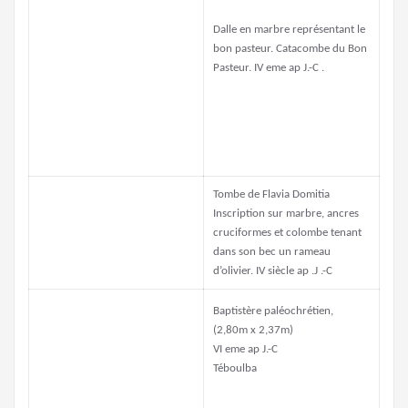
Dalle en marbre représentant le
bon pasteur. Catacombe du Bon
Pasteur. IV eme ap J.-C .
Tombe de Flavia Domitia
Inscription sur marbre, ancres
cruciformes et colombe tenant
dans son bec un rameau
d’olivier. IV siècle ap .J .-C
Baptistère paléochrétien,
(2,80m x 2,37m)
VI eme ap J.-C
Téboulba