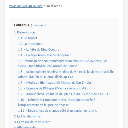
Pour arriver au musée
plan d’accès
Contenus
masquer
1
Présentation
1.1
Le Tophet
1.2
La mosaïque :
1.3
– La tête du Dieu Océan :
1.4
– Cortège triomphal de Dionysos :
1.5
-Panneau de seuil représentant un phallus :(52 x52 cm), IIIe
siècle, Oued Bibane, coll musée de Sousse
1.6
– Scène galante réunissant, dieu du vin et de la vigne, et la belle
Ariane. (Milieu du III eme siècle ap J-C).
1.7
– Méduse : (IIeme.ap.J.-C) Maison de Dar Zmala :
1.8
– Légende de l’Attique (IV eme siècle ap J.-C) :
1.9
– Amour chevauchant un dauphin Fin du III eme siècle ap J.-C :
1.10
– Néréide sur monstre marin. Mosaïque trouvée à
l’emplacement de la gare de Sousse
1.11
– Deux grives de chaque côté d’un panier de raisins
2
Le Christianisme :
3
Carreaux de terre cuite :
4
Bibliographie :