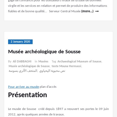
gage de confiance pour les utilisateurs finaux de la base de données
virgile et les services en relation et permet de produire des informations
fiables et de bonne qualité… Serveur Central Musée
(more…)
2 January 2020
Musée archéologique de Sousse
By
Ali DABBAGHI
in
Musées
Tag
Archaeological Museum of Sousse
,
Musée archéologique de Sousse
,
texte Mouna Hermassi
,
المتحف الأثري بسوسة
,
نص محبوبة اليحياوي
Pour arriver au musée
plan d’accès
Présentation
Le musée de Sousse créé depuis 1897 a reouvert ses portes le 09 juin
2012, après quelques années de travaux.