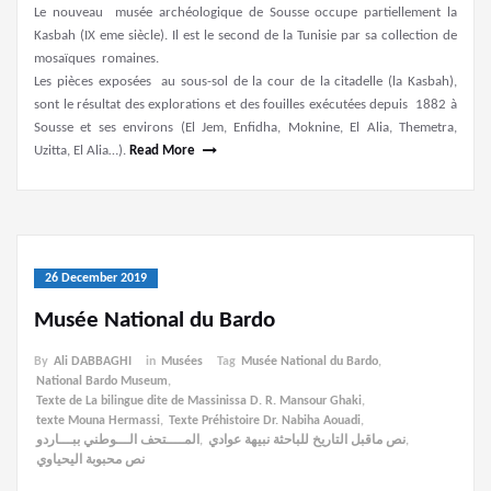
Le nouveau musée archéologique de Sousse occupe partiellement la
Kasbah (IX eme siècle). Il est le second de la Tunisie par sa collection de
mosaïques romaines.
Les pièces exposées au sous-sol de la cour de la citadelle (la Kasbah),
sont le résultat des explorations et des fouilles exécutées depuis 1882 à
Sousse et ses environs (El Jem, Enfidha, Moknine, El Alia, Themetra,
Uzitta, El Alia…).
Read More
26 December 2019
Musée National du Bardo
By
Ali DABBAGHI
in
Musées
Tag
Musée National du Bardo
,
National Bardo Museum
,
Texte de La bilingue dite de Massinissa D. R. Mansour Ghaki
,
texte Mouna Hermassi
,
Texte Préhistoire Dr. Nabiha Aouadi
,
المــــتحف الـــوطني ببـــاردو
,
نص ماقبل التاريخ للباحثة نبيهة عوادي
,
نص محبوبة اليحياوي