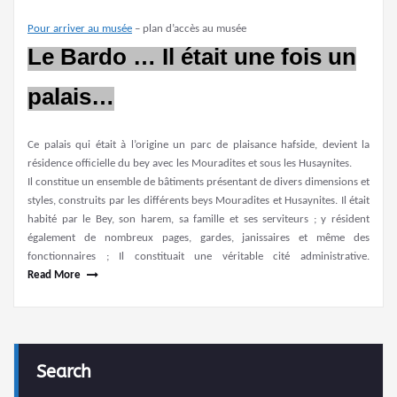
Pour arriver au musée
– plan d’accès au musée
Le Bardo …
Il était une fois un
palais…
Ce palais qui était à l’origine un parc de plaisance hafside, devient la
résidence officielle du bey avec les Mouradites et sous les Husaynites.
Il constitue un ensemble de bâtiments présentant de divers dimensions et
styles, construits par les différents beys Mouradites et Husaynites. Il était
habité par le Bey, son harem, sa famille et ses serviteurs ; y résident
également de nombreux pages, gardes, janissaires et même des
fonctionnaires ; Il constituait une véritable cité administrative.
Read More
Search