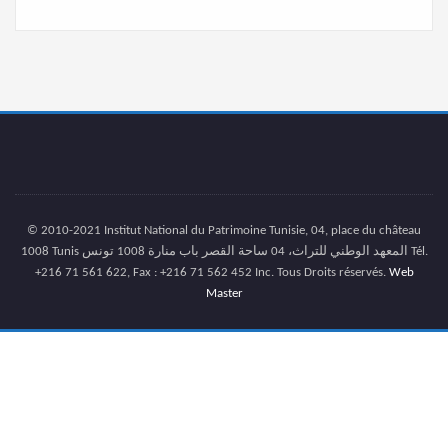
© 2010-2021 Institut National du Patrimoine Tunisie, 04, place du château
1008 Tunis المعهد الوطني للتراث، 04 ساحة القصر باب منارة 1008 تونس Tél.
+216 71 561 622, Fax : +216 71 562 452 Inc. Tous Droits réservés.
Web
Master