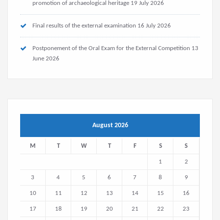
promotion of archaeological heritage
19 July 2026
Final results of the external examination
16 July 2026
Postponement of the Oral Exam for the External Competition
13
June 2026
August 2026
M
T
W
T
F
S
S
1
2
3
4
5
6
7
8
9
10
11
12
13
14
15
16
17
18
19
20
21
22
23