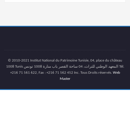
© 2010-2021 Institut National du Patrimoine Tunisie, 04, place du château
1008 Tunis المعهد الوطني للتراث، 04 ساحة القصر باب منارة 1008 تونس Tél.
+216 71 561 622, Fax : +216 71 562 452 Inc. Tous Droits réservés.
Web
Master