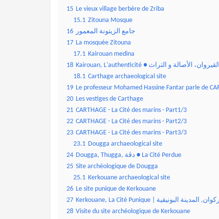
15
Le vieux village berbère de Zriba
15.1
Zitouna Mosque
16
جامع الزيتونة المعمور
17
La mosquée Zitouna
17.1
Kairouan medina
18
Kairouan, L'authenticité ● لقيروان، الأصالة و التراث
18.1
Carthage archaeological site
19
Le professeur Mohamed Hassine Fantar parle de 
20
Les vestiges de Carthage
21
CARTHAGE - La Cité des marins - Part1/3
22
CARTHAGE - La Cité des marins - Part2/3
23
CARTHAGE - La Cité des marins - Part3/3
23.1
Dougga archaeological site
24
Dougga, Thugga, دڨة ● La Cité Perdue
25
Site archéologique de Dougga
25.1
Kerkouane archaeological site
26
Le site punique de Kerkouane
27
Kerkouane, La Cité Punique | ان, المدينة البونيقية
28
Visite du site archéologique de Kerkouane