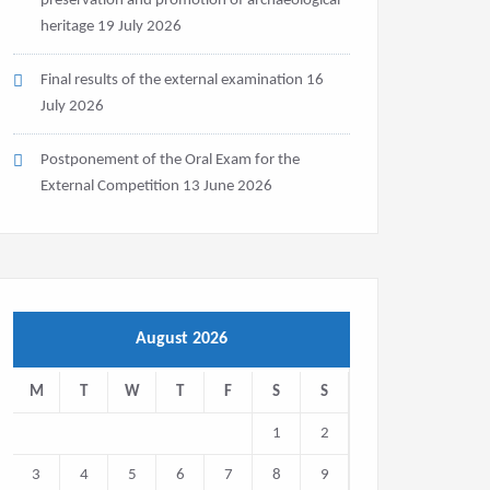
preservation and promotion of archaeological
heritage
19 July 2026
Final results of the external examination
16
July 2026
Postponement of the Oral Exam for the
External Competition
13 June 2026
August 2026
M
T
W
T
F
S
S
1
2
3
4
5
6
7
8
9