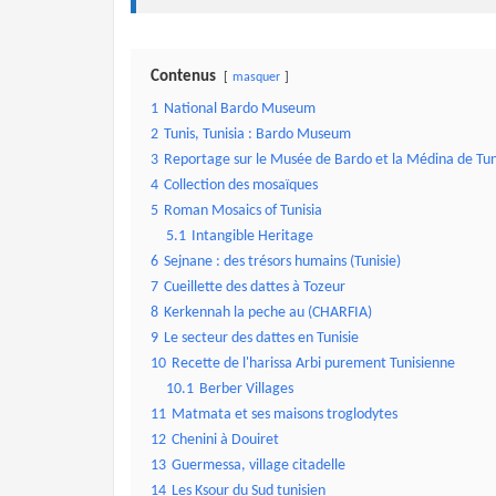
Contenus
masquer
1
National Bardo Museum
2
Tunis, Tunisia : Bardo Museum
3
Reportage sur le Musée de Bardo et la Médina de Tun
4
Collection des mosaïques
5
Roman Mosaics of Tunisia
5.1
Intangible Heritage
6
Sejnane : des trésors humains (Tunisie)
7
Cueillette des dattes à Tozeur
8
Kerkennah la peche au (CHARFIA)
9
Le secteur des dattes en Tunisie
10
Recette de l'harissa Arbi purement Tunisienne
10.1
Berber Villages
11
Matmata et ses maisons troglodytes
12
Chenini à Douiret
13
Guermessa, village citadelle
14
Les Ksour du Sud tunisien