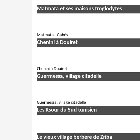
Matmata et ses maisons troglodytes
Matmata - Gabès
Chenini à Douiret
Chenini à Douiret
Guermessa, village citadelle
Guermessa, village citadelle
Les Ksour du Sud tunisien
Le vieux village berbère de Zriba