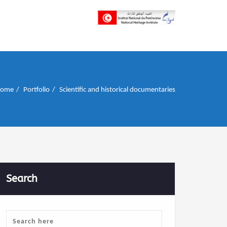
إن علم الآثار هو أسمى أنواع البحوث
INP المعهد الوطني
للتراث
ome
Portfolio
Scientific and historical documentaries
Search