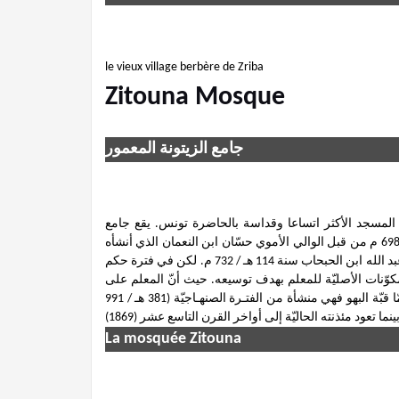
le vieux village berbère de Zriba
Zitouna Mosque
جامع الزيتونة المعمور
ة، المسجد الأكثر اتساعا وقداسة بالحاضرة تونس. يقع جامع
الزيتونة في قلب المدينة وقد تزامن تأسيسه مع تأسيسها سنة 78 هـ / 698 م من قبل الوالي الأموي حسّان ابن النعمان الذي أنشأه
داخل حصن بيزنطي صغير. حظي الجامع بأشغال كبيرة قام بها الوالي عبد الله ابن الحبحاب سنة 114 هـ / 732 م. لكن في فترة حكم
يم أحمد (241 – 249 هـ / 856-846 م) تم هدم المكوّنات الأصليّة للمعلم بهدف توسيعه. حيث أنّ المعلم على
شكله الحالي ينسب لهذا الأمير، فقبّة المحراب تعود إلى تلك الحقبة أمّا قبّة البهو فهي منشأة من الفتـرة الصنهـاجيّة (381 هـ / 991
بينما تعود مئذنته الحاليّة إلى أواخر القرن التاسع عشر (1869
La mosquée Zitouna