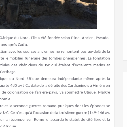
’Afrique du Nord. Elle a été fondée selon Pline l’Ancien, Pseudo-
f ans après Cadix.
tion avec les sources anciennes ne remontent pas au-delà de la
este le mobilier funéraire des tombes phéniciennes. La fondation
ciales des Phéniciens de Tyr qui étaient d’excellents marins et
 Carthage.
Afrique du Nord, Utique demeura indépendante même après la
après 480 av J.C., date de la défaite des Carthaginois à Himère en
e de colonisation de l’arrière-pays, va soumettre Utique. Malgré
onomie.
ière et la seconde guerres romano-puniques dont les épisodes se
J.-C. Ce n’est qu’à l’occasion de la troisième guerre (149-146 av.
 la récompenser, Rome lui accorda le statut de cité libre et la
d’Afrique.