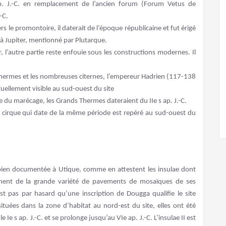
 ap. J.-C. en remplacement de l’ancien forum (Forum Vetus de
-C.
rs le promontoire, il daterait de l’époque républicaine et fut érigé
é à Jupiter, mentionné par Plutarque.
 l’autre partie reste enfouie sous les constructions modernes. Il
Thermes et les nombreuses citernes, l’empereur Hadrien (117-138
ctuellement visible au sud-ouest du site
re du marécage, les Grands Thermes dateraient du IIe s ap. J.-C.
le cirque qui date de la même période est repéré au sud-ouest du
 bien documentée à Utique, comme en attestent les insulae dont
ignent de la grande variété de pavements de mosaïques de ses
t pas par hasard qu’une inscription de Dougga qualifie le site
 situées dans la zone d’habitat au nord-est du site, elles ont été
e s ap. J.-C. et se prolonge jusqu’au VIe ap. J.-C. L’insulae II est