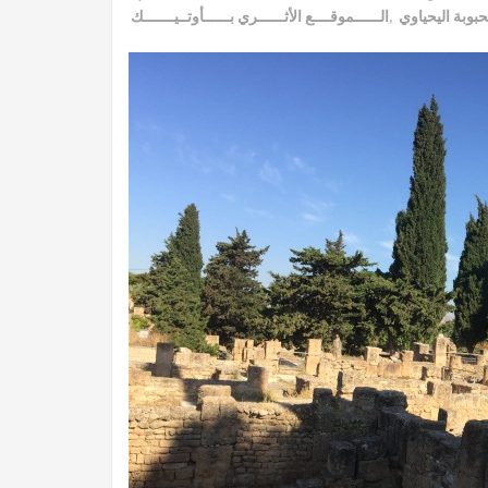
الــــــموقــــع الأثــــــري بــــــأوتــيـــــــك
,
وبة اليحياوي