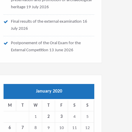
preservation and promotion of archaeological
heritage
19 July 2026
Final results of the external examination
16
July 2026
Postponement of the Oral Exam for the
External Competition
13 June 2026
January 2020
M
T
W
T
F
S
S
1
2
3
4
5
6
7
8
9
10
11
12