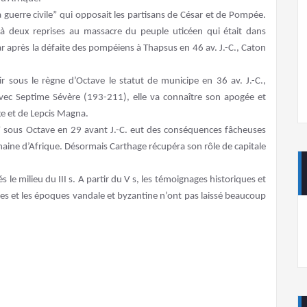
a guerre civile” qui opposait les partisans de César et de Pompée.
 à deux reprises au massacre du peuple uticéen qui était dans
ésar après la défaite des pompéiens à Thapsus en 46 av. J.-C., Caton
r sous le règne d’Octave le statut de municipe en 36 av. J.-C.,
Avec Septime Sévère (193-211), elle va connaître son apogée et
age et de Lepcis Magna.
o” sous Octave en 29 avant J.-C. eut des conséquences fâcheuses
omaine d’Afrique. Désormais Carthage récupéra son rôle de capitale
 le milieu du III s. A partir du V s, les témoignages historiques et
es et les époques vandale et byzantine n’ont pas laissé beaucoup