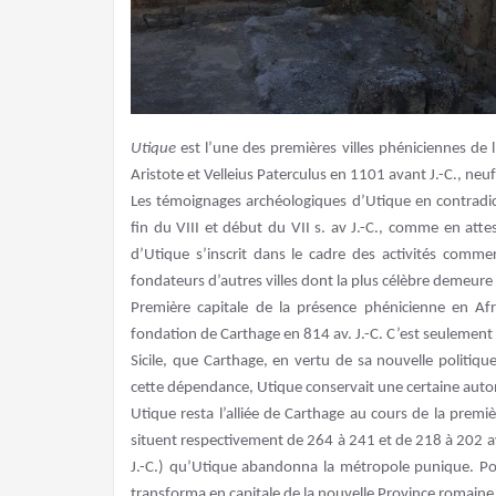
Utique
est l’une des premières villes phéniciennes de l
Aristote et Velleius Paterculus en 1101 avant J.-C., neu
Les témoignages archéologiques d’Utique en contradic
fin du VIII et début du VII s. av J.-C., comme en att
d’Utique s’inscrit dans le cadre des activités commer
fondateurs d’autres villes dont la plus célèbre demeure
Première capitale de la présence phénicienne en 
fondation de Carthage en 814 av. J.-C. C’est seulement 
Sicile, que Carthage, en vertu de sa nouvelle politiqu
cette dépendance, Utique conservait une certaine aut
Utique resta l’alliée de Carthage au cours de la prem
situent respectivement de 264 à 241 et de 218 à 202 av 
J.-C.) qu’Utique abandonna la métropole punique. Pour
transforma en capitale de la nouvelle Province romaine 