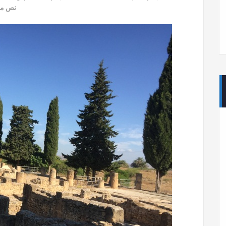
نص محب