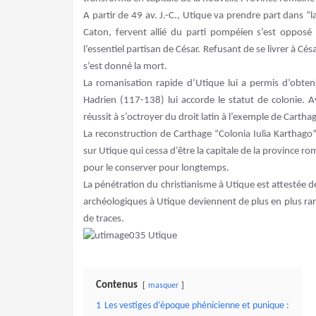
A partir de 49 av. J.-C., Utique va prendre part dans “l
Caton, fervent allié du parti pompéien s’est opposé
l’essentiel partisan de César. Refusant de se livrer à C
s’est donné la mort.
La romanisation rapide d’Utique lui a permis d’obteni
Hadrien (117-138) lui accorde le statut de colonie. 
réussit à s’octroyer du droit latin à l’exemple de Carth
La reconstruction de Carthage “Colonia Iulia Karthag
sur Utique qui cessa d’être la capitale de la province r
pour le conserver pour longtemps.
La pénétration du christianisme à Utique est attestée dés
archéologiques à Utique deviennent de plus en plus rar
de traces.
Contenus
masquer
1
Les vestiges d’époque phénicienne et punique :