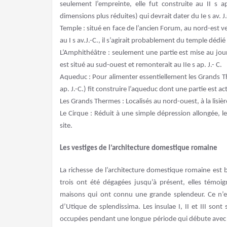
seulement l’empreinte, elle fut construite au II s
dimensions plus réduites) qui devrait dater du Ie s av. J.
Temple : situé en face de l’ancien Forum, au nord-est ve
au I s av.J.-C., il s’agirait probablement du temple dédi
L’Amphithéâtre : seulement une partie est mise au jour,
est situé au sud-ouest et remonterait au IIe s ap. J.- C.
Aqueduc : Pour alimenter essentiellement les Grands 
ap. J.-C.) fit construire l’aqueduc dont une partie est a
Les Grands Thermes : Localisés au nord-ouest, à la lisiè
Le Cirque : Réduit à une simple dépression allongée, 
site.
Les vestiges de l’architecture domestique romaine
La richesse de l’architecture domestique romaine est
trois ont été dégagées jusqu’à présent, elles témo
maisons qui ont connu une grande splendeur. Ce n’es
d’Utique de splendissima. Les insulae I, II et III sont
occupées pendant une longue période qui débute avec le I