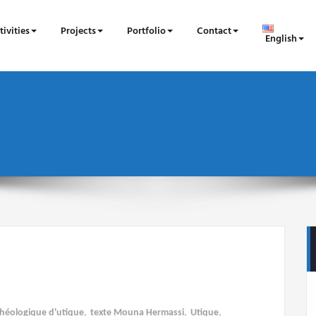
tivities
Projects
Portfolio
Contact
English
chéologique d'utique
,
texte Mouna Hermassi
,
Utique
,