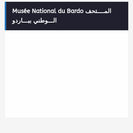
Musée National du Bardo المــــتحف
الـــوطني ببـــاردو