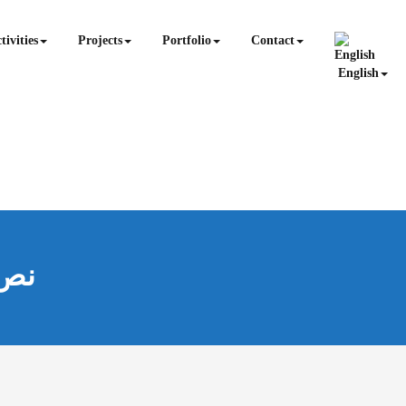
tivities
Projects
Portfolio
Contact
English
نص 