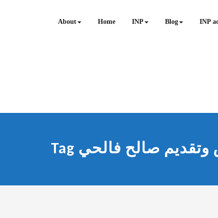
Skip
to
About
Home
INP
Blog
INP ac
content
Tag وتقديم صالح فالحي