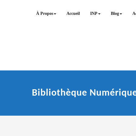
Skip
to
À Propos
Accueil
INP
Blog
Ac
content
Bibliothèque Numériqu