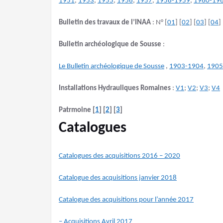
1951
,
1953
,
1955
,
1956
,
1957
,
1958-1959
,
1960-19
Bulletin des travaux de l’INAA
: N° [
01
] [
02
] [
03
] [
04
] 
Bulletin archéologique de Sousse
:
Le Bulletin archéologique de Sousse
,
1903-1904
,
1905
Installations Hydrauliques Romaines
:
V1
;
V2
;
V3
;
V4
Patrmoine
[
1
] [
2
] [
3
]
Catalogues
Catalogues des acquisitions 2016 – 2020
Catalogue des acquisitions janvier 2018
Catalogue des acquisitions pour l’année 2017
– Acquisitions Avril 2017