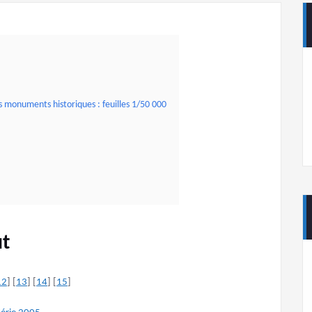
s monuments historiques : feuilles 1/50 000
ut
12
] [
13
] [
14
] [
15
]