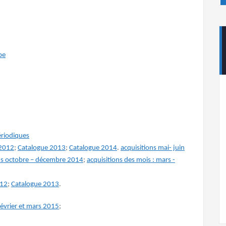
be
riodiques
 2012
;
Catalogue 2013
;
Catalogue 2014
.
acquisitions mai- juin
ns octobre – décembre 2014
;
acquisitions des mois : mars -
012
;
Catalogue 2013
.
février et mars 2015
;