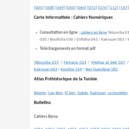
[
005
] [
008
] [
049
] [
050
] [
064
] [
072
] [
074
] [
112
] [
147
]
Carte Informatisée : Cahiers Numériques
Consultation en ligne
:
cahiers en ligne
Tebourba 019
030 / Bouficha 036 / Enfidha 043 / Kairouan 063 /
Téléchargements en format pdf
Tebourba 019
/
Fernana 024
/
Medjaz el beb 027
Kairouan 063
/
Koutine 169
/
Ben Guerdene 182
Atlas Préhistorique de la Tunisie
Bizerte
,
Cap-Bon
,
El Jem
,
Gabès
,
Kairouan
,
La Goulette
Bulletins
Cahiers Byrsa