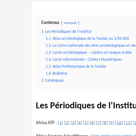
Contenus
masquer
1
Les Périodiques de l’Institut
1.1
Atlas archéologique de la Tunisie au 1/50 000
1.2
La Carte nationale des sites archéologiques et de
1.3
Carte archéologique – cahiers en langue arabe
1.4
Carte Informatisée : Cahiers Numériques
1.5
Atlas Préhistorique de la Tunisie
1.6
Bulletins
2
Catalogues
Les Périodiques de l’Instit
Africa ATP
: [
1
] [
2
] [
3
] [
4
] [
5
] [
6
] [
7
] [
8
] [
9
] [
10
] [
11
] [