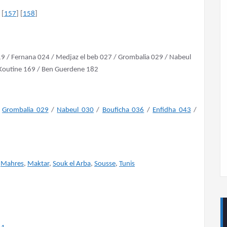
 [
157
] [
158
]
 / Fernana 024 / Medjaz el beb 027 / Grombalia 029 / Nabeul
 Koutine 169 / Ben Guerdene 182
/
Grombalia 029
/
Nabeul 030
/
Bouficha 036
/
Enfidha 043
/
,
Mahres
,
Maktar
,
Souk el Arba
,
Sousse
,
Tunis