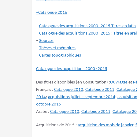
–
Catalogue 2016
–
Catalogue des acquisitions 2000 -2015 Titres en latin
–
Catalogue des acquisitions 2000 -2015 : Titres en ara
–
Sources
–
Thèses et mémoires
–
Cartes topographiques
Catalogue des acquisitions 2000 -2015
Des titres disponibles (en Consultation) :
Ouvrages
et
Pé
Français :
Catalogue 2010
;
Catalogue 2011
;
Catalogue
2014
;
acquisitions juillet – septembre 2014
;
acquisitio
octobre 2015
Arabe :
Catalogue 2010
;
Catalogue 2011
;
Catalogue 2
Acquisitions de 2015 :
acquisition des mois de janvier, 