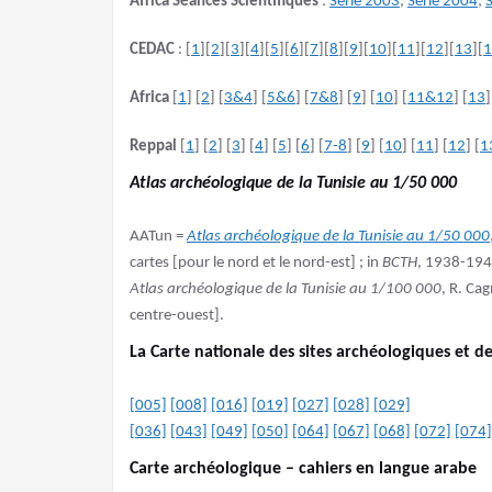
Africa Séances Scientifiques
:
Série 2003
;
Série 2004
;
CEDAC
: [
1
][
2
][
3
][
4
][
5
][
6
][
7
][
8
][
9
][
10
][
11
][
12
][
13
][
1
Africa
[
1
] [
2
] [
3&4
] [
5&6
] [
7&8
] [
9
] [
10
] [
11&12
] [
13
]
Reppal
[
1
] [
2
] [
3
] [
4
] [
5
] [
6
] [
7-8
] [
9
] [
10
] [
11
] [
12
] [
1
Atlas archéologique de la Tunisie au 1/50 000
AATun =
Atlas archéologique de la Tunisie au 1/50 000
cartes [pour le nord et le nord-est] ; in
BCTH
, 1938-194
Atlas archéologique de la Tunisie au 1/100 000
, R. Ca
centre-ouest].
La Carte nationale des sites archéologiques et d
[005]
[008]
[016]
[019]
[027]
[
028]
[029]
[036]
[043]
[049]
[050]
[064]
[067]
[068]
[072]
[074]
Carte archéologique – cahiers en langue arabe