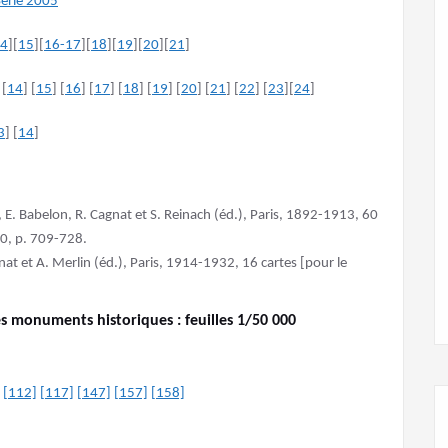
Série 2005
4
][
15
][
16-17
][
18
][
19
][
20
][
21
]
 [
14
] [
15
] [
16
] [
17
] [
18
] [
19
] [
20
] [
21
] [
22
] [
23
][
24
]
3
] [
14
]
, E. Babelon, R. Cagnat et S. Reinach (éd.), Paris, 1892-1913, 60
0, p. 709-728.
gnat et A. Merlin (éd.), Paris, 1914-1932, 16 cartes [pour le
es monuments historiques : feuilles 1/50 000
[112]
[117]
[147]
[157]
[158]