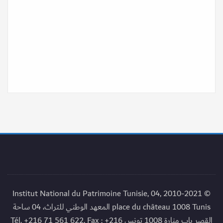
© 2010-2021 Institut National du Patrimoine Tunisie, 04,
place du château 1008 Tunis المعهد الوطني للتراث، 04 ساحة
القصر باب منارة 1008 تونس Tél. +216 71 561 622, Fax : +216