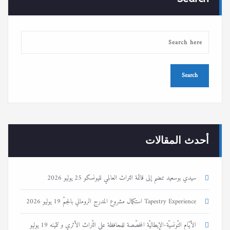
أحدث المقالات
سيدي بوسعيد تنضم إلى قائمة التراث العالمي لليونسكو
25 يوليو 2026
Tapestry Experience استكمال مشروع المدرج الروماني بالجمّ
19 يوليو 2026
الأيّام التّونسيّة-الإيطاليّة المخصّصة للمحافظة على التّراث الأثري و تثمينه
19 يوليو