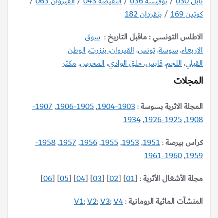
نابل 030
/
بوفيشة 036
/
النفيضة 043
/
القيروان 063
/
كوتين 169
/
بنقردان 182
الاطلس التونسي : ماقبل التاريخ
:
سوق
الاربعاء
،
سوسة
،
تونس
،
القيروان
،
بنزرت
،
الوطن
القبلي
،
اللجم
،
قابس
،
حلق الوادي
،
المحرس
،
مكثر
المجلات
المجلة الاثرية بسوسة
:
1903-1904
,
1905-1906
,
1907-
1934
,
1925-1926
,
1908
كراس بيرصة
:
1951
,
1953
,
1955
,
1956
,
1957
,
1958-
1960-1961
,
1959
مجلة الأشغال الأثرية
: [
01
] [
02
] [
03
] [
04
] [
05
] [
06
]
المنشآت المائية الرومانية
:
V4
;
V3
;
V2
;
V1