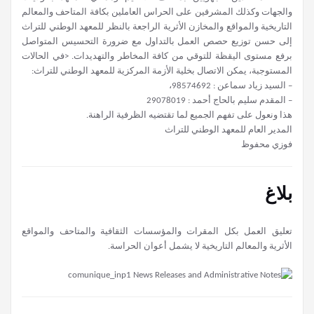
والجهات وكذلك المشرفين على الحراس العاملين بكافة المتاحف والمعالم
التاريخية والمواقع والمخازن الأثرية الراجعة بالنظر للمعهد الوطني للتراث
إلى حسن توزيع حصص العمل بالتداول مع ضرورة التحسيس المتواصل
برفع مستوى اليقظة للتوقي من كافة المخاطر والتهديدات. <في الحالات
المستوجبة، يمكن الاتصال بخلية الأزمة المركزية للمعهد الوطني للتراث:
– السيد زياد سماعن : 98574692،
– المقدم سليم بالحاج أحمد : 29078019
هذا ونعول على تفهم الجميع لما تقتضيه الظرفية الراهنة.
المدير العام للمعهد الوطني للتراث
فوزي محفوظ
بلاغ
تعليق العمل بكل المقرات والمؤسسات الثقافية والمتاحف والمواقع
الأثرية والمعالم التاريخية لا يشمل أعوان الحراسة.