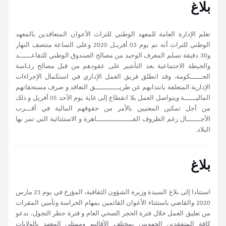
بلاغ
تعلم الإدارة العامة للمعهد الوطني للتراث الأعوان المتعاقدين بالمعهد
الوطني للتراث أنه تم يوم 03 أفريـل 2020 وعلى الساعة منتصف النهار
و30 دقيقة تسلم المعرف الوحيد من مصالح الصندوق الوطني للتقاعــــــد
والحيطة الاجتماعية بعد التأشير على عقودهم من قبل مصالح رئـاسة
الحــــــكومة، وقد انطلق فريق العمل الإداري في استكمال الإجراءات
الإدارية المتعلقة بانتدابهم عن طريــــــــــــق التعاقد و صرف مستحقاتهم
الماليــــــة ويتواصل العمل بلا انقطاع إلى غاية يوم الأحد 05 أفريل و ذلك
من أجل تمكين المعنيين بالأمر من حقوقهم المالية في أقـــرب
الآجـــــــال رغم الظروف القــــــــــــــــــاهرة و الاستثنائية التي تمر بها
البلاد.
بلاغ
استنادا إلى بلاغ السيدة وزيرة الشؤون الثقافية، المؤرخ في يوم 21 مارس
2020 والقاضي باستثناء الأعوان القائمين بمهام الحراسة وتأمين المقرات
من تعليق العمل خلال فترة الحجر الصحي العام و فترة حظر التجول، ندعو
كافة المتفقدين الجهويين بمختلف الأقاليم وممثلي المعهد بالولايات