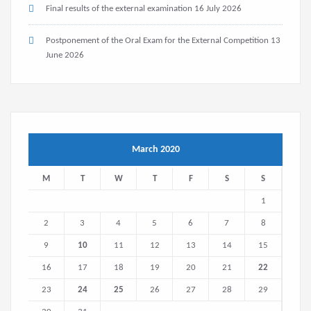
Final results of the external examination
16 July 2026
Postponement of the Oral Exam for the External Competition
13
June 2026
March 2020
M
T
W
T
F
S
S
1
2
3
4
5
6
7
8
9
10
11
12
13
14
15
16
17
18
19
20
21
22
23
24
25
26
27
28
29