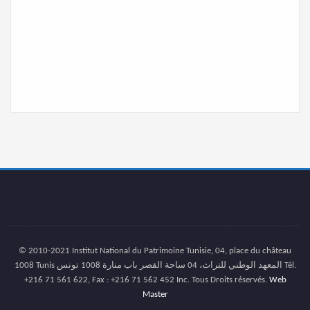
© 2010-2021 Institut National du Patrimoine Tunisie, 04, place du château
1008 Tunis المعهد الوطني للتراث، 04 ساحة القصر باب منارة 1008 تونس Tél.
+216 71 561 622, Fax : +216 71 562 452 Inc. Tous Droits réservés.
Web
Master