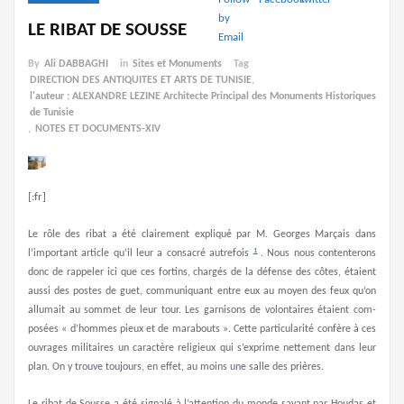
LE RIBAT DE SOUSSE
By
Ali DABBAGHI
in
Sites et Monuments
Tag
DIRECTION DES ANTIQUITES ET ARTS DE TUNISIE
,
l'auteur : ALEXANDRE LEZINE Architecte Principal des Monuments Historiques
de Tunisie
,
NOTES ET DOCUMENTS-XIV
[:fr]
Le rôle des ribat a été clairement expliqué par M. Georges Marçais dans
1
l’important article qu’il leur a consacré autrefois
. Nous nous contenterons
donc de rappeler ici que ces fortins, chargés de la défense des côtes, étaient
aussi des postes de guet, communiquant entre eux au moyen des feux qu’on
allumait au sommet de leur tour. Les garnisons de volontaires étaient com­
posées « d’hommes pieux et de marabouts ». Cette particularité confère à ces
ouvrages militaires un caractère religieux qui s’exprime nettement dans leur
plan. On y trouve toujours, en effet, au moins une salle des prières.