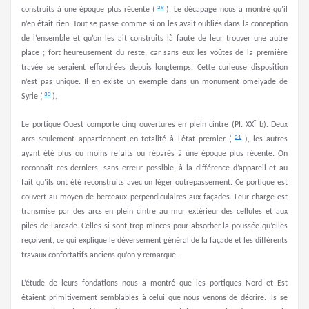
29
construits à une époque plus récente (
). Le décapage nous a montré qu’il
n’en était rien. Tout se passe comme si on les avait oubliés dans la conception
de l’ensemble et qu’on les ait construits là faute de leur trouver une autre
place ; fort heureusement du reste, car sans eux les voûtes de la première
travée se seraient effondrées depuis longtemps. Cette curieuse disposition
n’est pas unique. Il en existe un exemple dans un monument omeiyade de
30
Syrie (
),
Le portique Ouest comporte cinq ouvertures en plein cintre (PI. XXÏ b). Deux
31
arcs seulement appartiennent en totalité à l’état premier (
), les autres
ayant été plus ou moins refaits ou réparés à une époque plus récente. On
reconnaît ces derniers, sans erreur possible, à la différence d’appareil et au
fait qu’ils ont été reconstruits avec un léger outrepassement. Ce portique est
couvert au moyen de berceaux perpendiculaires aux façades. Leur charge est
transmise par des arcs en plein cintre au mur extérieur des cellules et aux
piles de l’arcade. Celles-si sont trop minces pour absorber la poussée qu’elles
reçoivent, ce qui explique le déversement général de la façade et les différents
travaux confortatifs anciens qu’on y remarque.
L’étude de leurs fondations nous a montré que les portiques Nord et Est
étaient primitivement semblables à celui que nous venons de décrire. Ils se