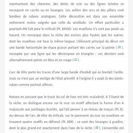
représentant des chevrons, des dents de scie ou des lignes brisées se
recoupant en carrés ou en losanges. Les arêtes des arcs et des piliers sont
bordées de rubans analogues. Cette décoration est dans son ensemble
nettement moins soignée que celle du vestibule. Un effort particulier a
pourtant été fait pour le mihrab (PL XXVIII). Les moellons n’y sont pas posés au
hasard. On remarque dans la nicha des assises plus hautes que les autres,
dont les moellons ont tous la même largeur. L’élément principal du décor est
36
une bande horizontale de chaux grasse portant des carrés sur la pointe (
),
recoupée par une ligne qui les décompose en triangles ; ces derniers sont
37
alternativement peints en bleu et en rouge (
).
L’arc de tête porte les traces d’une large bande d’enduit qui en bordait l’arête,
mais ce n’est pas un vestige de l’état primitif. A l’origine il y avait là des joints-
ruban comme partout ailleurs.
Notons en passant que le tracé du cul de four est très maladroit. A l’Ouest de
la niche, on distingue encore sur le mur un motif affectant la forme d’un A
majuscule aux jambages écartés, qui fait penser à un niveau de maçon (PL X).
Au-dessus de l’arc de tête du mihrab, sur le parement du mur en moellons se
trouvent quatre motifs en défoncé (PL XXX) ; ce sont des losanges à gradins,
38
dont le plus grand est exactement dans l’axe de la niche (
). L’ensemble est