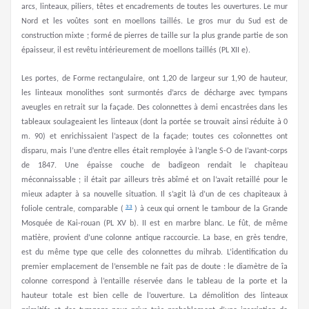
arcs, linteaux, piliers, têtes et encadrements de toutes les ouvertures. Le mur
Nord et les voûtes sont en moellons taillés. Le gros mur du Sud est de
construction mixte ; formé de pierres de taille sur la plus grande partie de son
épaisseur, il est revêtu intérieurement de moellons taillés (PL XII e).
Les portes, de Forme rectangulaire, ont 1,20 de largeur sur 1,90 de hauteur,
les linteaux monolithes sont surmontés d’arcs de décharge avec tympans
aveugles en retrait sur la façade. Des colonnettes à demi encastrées dans les
tableaux soulageaient les linteaux (dont la portée se trouvait ainsi réduite à 0
m. 90) et enrichissaient l’aspect de la façade; toutes ces coîonnettes ont
disparu, mais l’une d’entre elles était remployée à l’angle S-O de I’avant-corps
de 1847. Une épaisse couche de badigeon rendait le chapiteau
méconnaissable ; il était par ailleurs très abîmé et on l’avait retaillé pour le
mieux adapter à sa nouvelle situation. Il s’agit là d’un de ces chapiteaux à
33
foliole centrale, comparable (
) à ceux qui ornent le tambour de la Grande
Mosquée de Kai-rouan (PL XV b). II est en marbre blanc. Le fût, de même
matière, provient d’une colonne antique raccourcie. La base, en grès tendre,
est du même type que celle des colonnettes du mihrab. L’identification du
premier emplacement de l’ensemble ne fait pas de doute : le diamètre de îa
colonne correspond à l’entaille réservée dans le tableau de la porte et la
hauteur totale est bien celle de l’ouverture. La démolition des linteaux