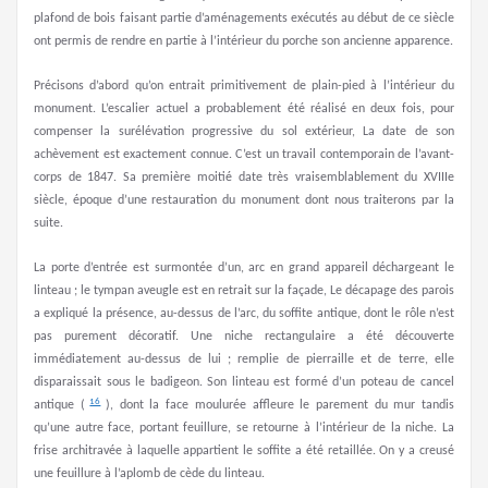
plafond de bois faisant partie d’aménagements exécutés au début de ce siècle
ont permis de rendre en partie à l’intérieur du porche son ancienne apparence.
Précisons d’abord qu’on entrait primitivement de plain-pied à l’intérieur du
monument. L’escalier actuel a probablement été réalisé en deux fois, pour
compenser la surélévation progressive du sol extérieur, La date de son
achèvement est exactement connue. C’est un travail contemporain de l’avant-
corps de 1847. Sa première moitié date très vraisemblablement du XVIIIe
siècle, époque d’une restauration du monument dont nous traiterons par la
suite.
La porte d’entrée est surmontée d’un, arc en grand appareil déchargeant le
linteau ; le tympan aveugle est en retrait sur la façade, Le décapage des parois
a expliqué la présence, au-dessus de l’arc, du soffite antique, dont le rôle n’est
pas purement décoratif. Une niche rectangulaire a été découverte
immédiatement au-dessus de lui ; remplie de pierraille et de terre, elle
disparaissait sous le badigeon. Son linteau est formé d’un poteau de cancel
16
antique (
), dont la face moulurée affleure le parement du mur tandis
qu’une autre face, portant feuillure, se retourne à l’intérieur de la niche. La
frise architravée à laquelle appartient le soffite a été retaillée. On y a creusé
une feuillure à l’aplomb de cède du linteau.