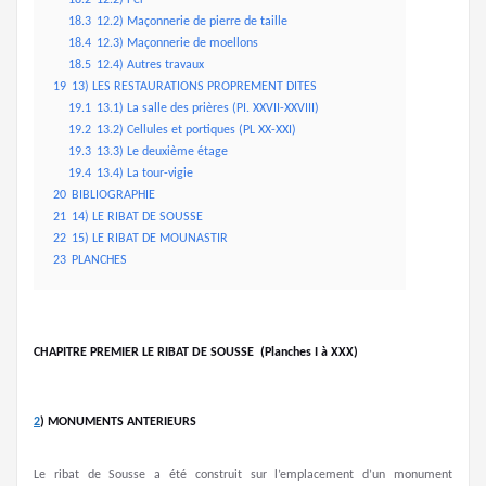
18.2
12.2) Fer
18.3
12.2) Maçonnerie de pierre de taille
18.4
12.3) Maçonnerie de moellons
18.5
12.4) Autres travaux
19
13) LES RESTAURATIONS PROPREMENT DITES
19.1
13.1) La salle des prières (PI. XXVII-XXVIII)
19.2
13.2) Cellules et portiques (PL XX-XXI)
19.3
13.3) Le deuxième étage
19.4
13.4) La tour-vigie
20
BIBLIOGRAPHIE
21
14) LE RIBAT DE SOUSSE
22
15) LE RIBAT DE MOUNASTIR
23
PLANCHES
CHAPITRE PREMIER
LE RIBAT DE SOUSSE
(Planches I à XXX)
2
)
MONUMENTS ANTERIEURS
Le ribat de Sousse a été construit sur l’emplacement d’un monument