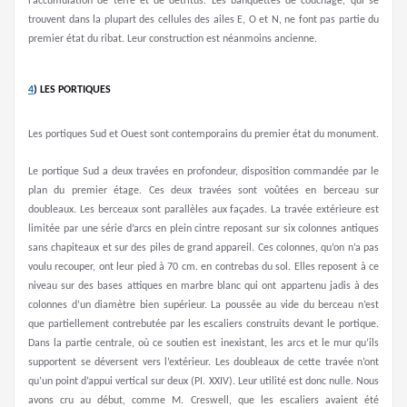
l’accumulation de terre et de détritus. Les banquettes de couchage, qui se
trouvent dans la plupart des cellules des ailes E, O et N, ne font pas partie du
premier état du ribat. Leur construction est néanmoins ancienne.
4
)
LES PORTIQUES
Les portiques Sud et Ouest sont contemporains du premier état du monument.
Le portique Sud a deux travées en profondeur, disposition commandée par le
plan du premier étage. Ces deux travées sont voûtées en berceau sur
doubleaux. Les berceaux sont parallèles aux façades. La travée extérieure est
limitée par une série d’arcs en plein cintre reposant sur six colonnes antiques
sans chapiteaux et sur des piles de grand appareil. Ces colonnes, qu’on n’a pas
voulu recouper, ont leur pied à 70 cm. en contrebas du sol. Elles reposent à ce
niveau sur des bases attiques en marbre blanc qui ont appartenu jadis à des
colonnes d’un diamètre bien supérieur. La poussée au vide du berceau n’est
que partiellement contrebutée par les escaliers construits devant le portique.
Dans la partie centrale, où ce soutien est inexistant, les arcs et le mur qu’ils
supportent se déversent vers l’extérieur. Les doubleaux de cette travée n’ont
qu’un point d’appui vertical sur deux (PI. XXIV). Leur utilité est donc nulle. Nous
avons cru au début, comme M. Creswell, que les escaliers avaient été