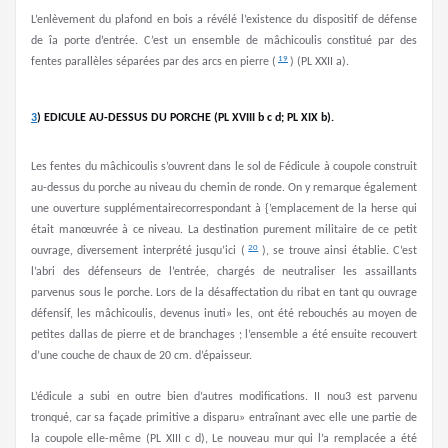
L’enlèvement du plafond en bois a révélé l’existence du dispositif de défense
de îa porte d’entrée. C’est un ensemble de mâchicoulis constitué par des
19
fentes parallèles séparées par des arcs en pierre (
) (PL XXII a).
3
)
EDICULE AU-DESSUS DU PORCHE (PL XVIII b c d; PL XIX b).
Les fentes du mâchicoulis s’ouvrent dans le sol de Fédicule à coupole construit
au-dessus du porche au niveau du chemin de ronde. On y remarque également
une ouverture supplémentairecorrespondant à {’emplacement de la herse qui
était manœuvrée à ce niveau. La destination purement militaire de ce petit
20
ouvrage, diversement interprété jusqu’ici (
), se trouve ainsi établie. C’est
l’abri des défenseurs de l’entrée, chargés de neutraliser les assaillants
parvenus sous le porche. Lors de la désaffectation du ribat en tant qu ouvrage
défensif, les mâchicoulis, devenus inuti» les, ont été rebouchés au moyen de
petites dallas de pierre et de branchages ; l’ensemble a été ensuite recouvert
d’une couche de chaux de 20 cm. d’épaisseur.
L’édicule a subi en outre bien d’autres modifications. II nou3 est parvenu
tronqué, car sa façade primitive a disparu» entraînant avec elle une partie de
la coupole elle-même (PL XIII c d), Le nouveau mur qui l’a remplacée a été