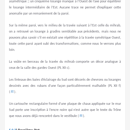
asymétrique ;; un cinquième losange manque à l’Ouest de l’axe pour équilibrer
le losange intermédiaire de l’Est. Aucune trace ne permet d’expliquer cette
anomalie par un remaniement de la paroi.
Sur la même paroi, vers le milieu de la travée suivant à l’Est celle du mihrab,
on a retrouvé un losange à gradins semblable aux précédents, mais nous ne
pouvons plus savoir s’il en existait une répétition à la travée symétrique Ouest,
toute cette paroi ayant subi des transformations, comme nous le verrons plus
loin.
La voûte en berceau de la travée du mihrab comporte un décor analogue à
ceux de la saîîe des gardes Ouest (PL XII c).
Les linteaux des baies d’éclairage du Sud sont décorés de chevrons ou losanges
dessinés avec des rubans d’une façon particulièrement malhabile (PL XII f)
39
(
).
Un cartouche rectangulaire formé d’une plaque de chaux appliquée sur le mur
Sud porte une inscription à l’encre noire qui n’est autre que le texte du Trône
40
que nous avons déjà rencontré dans le vestibule (
).