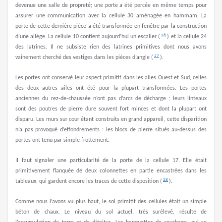
devenue une salle de propreté; une porte a été percée en même temps pour
assurer une communication avec la cellule 30 aménagée en hammam. La
porte de cette dernière pièce a été transformée en fenêtre par la construction
26
d’une allège. La cellule 10 contient aujourd’hui un escalier (
) et la cellule 24
des latrines. Il ne subsiste rien des latrines primitives dont nous avons
27
vainement cherché des vestiges dans les pièces d’angle (
).
Les portes ont conservé leur aspect primitif dans les ailes Ouest et Sud, celles
des deux autres ailes ont été pour la plupart transformées. Les portes
anciennes du rez-de-chaussée n’ont pas d’arcs de décharge ; leurs linteaux
sont des poutres de pierre dure souvent fort minces et dont la plupart ont
disparu. Les murs sur cour étant construits en grand appareil, cette disparition
n’a pas provoqué d’effondrements : les blocs de pierre situés au-dessus des
portes ont tenu par simple frottement.
II faut signaler une particularité de la porte de la cellule 17. Elle était
primitivement flanquée de deux colonnettes en partie encastrées dans les
28
tableaux, qui gardent encore les traces de cette disposition (
).
Comme nous l’avons vu plus haut, le sol primitif des cellules était un simple
béton de chaux. Le niveau du sol actuel, très surélevé, résulte de