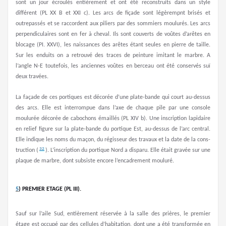
sont un jour écroulés entièrement et ont été reconstruits dans un style
différent (PL XX B et XXI c). Les arcs de fiçade sont légèrempnt brisés et
outrepassés et se raccordent aux piliers par des sommiers moulurés. Les arcs
perpendiculaires sont en fer à cheval. Ils sont couverts de voûtes d’arêtes en
blocage (PI. XXVI), les naissances des arêtes étant seules en pierre de taille.
Sur les enduits on a retrouvé des traces de peinture imitant le marbre. A
l’angle N-E toutefois, les anciennes voûtes en berceau ont été conservés suï
deux travées.
La façade de ces portiques est décorée d’une plate-bande qui court au-dessus
des arcs. Elle est interrompue dans l’axe de chaque pile par une console
moulurée décorée de cabochons émaillés (PL XIV b). Une inscription lapidaire
en relief figure sur la plate-bande du portique Est, au-dessus de l’arc central.
Elle indique les noms du maçon, du régisseur des travaux et la date de la cons­
32
truction (
). L’inscription du portique Nord a disparu. Elle était gravée sur une
plaque de marbre, dont subsiste encore l’encadrement mouluré.
5
)
PREMIER ETAGE (PL III).
Sauf sur l’aile Sud, entièrement réservée à la salle des prières, le premier
étage est occupé par des cellules d’habitation, dont une a été transformée en