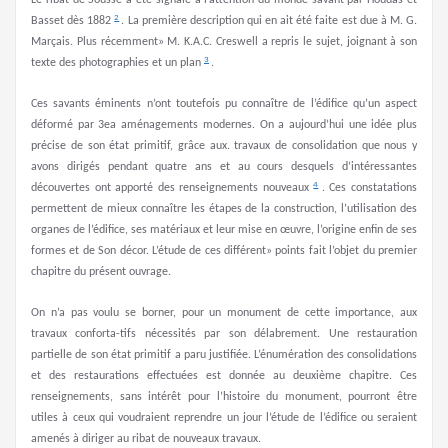
Le ribat de Sousse a été signalé à l’attention du monde savant par Houdas et
2
Basset dès 1882
. La première description qui en ait été faite est due à M. G.
Marçais. Plus récemment» M. K.A.C. Creswell a repris le sujet, joignant à son
3
texte des photographies et un plan
.
Ces savants éminents n’ont toutefois pu connaître de l’édifice qu’un aspect
déformé par 3ea aménagements modernes. On a aujourd’hui une idée plus
précise de son état primitif, grâce aux. travaux de consolidation que nous y
avons dirigés pendant quatre ans et au cours desquels d’in­téressantes
4
découvertes ont apporté des renseignements nouveaux
. Ces constatations
permettent de mieux connaître les étapes de la construction, l’utilisation des
organes de l’édifice, ses matériaux et leur mise en œuvre, l’origine enfin de ses
formes et de Son décor. L’étude de ces différent» points fait l’objet du premier
chapitre du présent ouvrage.
On n’a pas voulu se borner, pour un monument de cette importance, aux
travaux conforta-tifs nécessités par son délabrement. Une restauration
partielle de son état primitif a paru justifiée. L’énumération des consolidations
et des restaurations effectuées est donnée au deuxième chapitre. Ces
renseignements, sans intérêt pour l’histoire du monument, pourront être
utiles à ceux qui vou­draient reprendre un jour l’étude de l’édifice ou seraient
amenés à diriger au ribat de nouveaux travaux.