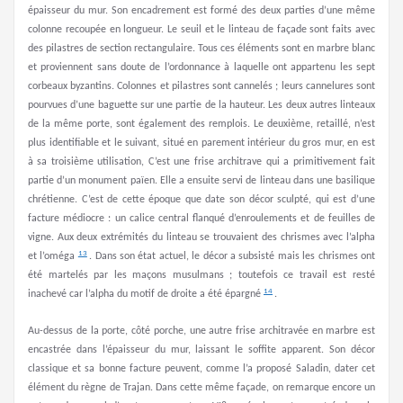
épaisseur du mur. Son encadrement est formé des deux parties d’une même
colonne recoupée en longueur. Le seuil et le linteau de façade sont faits avec
des pilastres de section rectangulaire. Tous ces éléments sont en marbre blanc
et proviennent sans doute de l’ordonnance à laquelle ont appartenu les sept
corbeaux byzantins. Colonnes et pilastres sont cannelés ; leurs cannelures sont
pourvues d’une baguette sur une partie de la hauteur. Les deux autres linteaux
de la même porte, sont également des remplois. Le deuxième, retaillé, n’est
plus identifiable et le suivant, situé en parement intérieur du gros mur, en est
à sa troisième utilisation, C’est une frise architrave qui a primitivement fait
partie d’un monument païen. Elle a ensuite servi de linteau dans une basilique
chrétienne. C’est de cette époque que date son décor sculpté, qui est d’une
facture médiocre : un calice central flanqué d’enroulements et de feuilles de
vigne. Aux deux extrémités du linteau se trouvaient des chrismes avec l’alpha
13
et l’oméga
. Dans son état actuel, le décor a subsisté mais les chrismes ont
été martelés par les maçons musulmans ; toutefois ce travail est resté
14
inachevé car l’alpha du motif de droite a été épargné
.
Au-dessus de la porte, côté porche, une autre frise architravée en marbre est
encastrée dans l’épaisseur du mur, laissant le soffite apparent. Son décor
classique et sa bonne facture peuvent, comme l’a proposé Saladin, dater cet
élément du règne de Trajan. Dans cette même façade, on remarque encore un