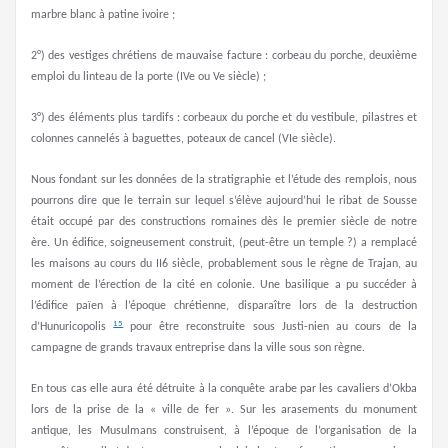
marbre blanc à patine ivoire ;
2°) des vestiges chrétiens de mauvaise facture : corbeau du porche, deuxième
emploi du linteau de la porte (IVe ou Ve siècle) ;
3°) des éléments plus tardifs : corbeaux du porche et du vestibule, pilastres et
colonnes cannelés à baguettes, poteaux de cancel (VIe siècle).
Nous fondant sur les données de la stratigraphie et l’étude des remplois, nous
pourrons dire que le terrain sur lequel s’élève aujourd’hui le ribat de Sousse
était occupé par des constructions romaines dès le premier siècle de notre
ère. Un édifice, soigneusement construit, (peut-être un temple ?) a remplacé
les maisons au cours du II6 siècle, probablement sous le règne de Trajan, au
moment de l’érection de la cité en colonie. Une basilique a pu succéder à
l’édifice païen à l’époque chrétienne, disparaître lors de la destruction
15
d’Hunuricopolis
pour être reconstruite sous Justi-nien au cours de la
campagne de grands travaux entreprise dans la ville sous son règne.
En tous cas elle aura été détruite à la conquête arabe par les cavaliers d’Okba
lors de la prise de la « ville de fer ». Sur les arasements du monument
antique, les Musulmans construisent, à l’époque de l’organisation de la