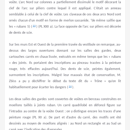
voûte. L’arc Nord sur colonnes a partiellement dissimulé le motif décorant la
clef de l’arc sur piliers contre lequel il est appliqué. C’était un anneau
semblable à celui de la clef de voûte. Les claveaux de ces deux arcs Nord sont
ornés chacun d’un motif en forme de merlon sassanide, “de même saillie que
23
les « rubans 5) (
) (PL XXII a). La face opposée de l’arc sur piliers est décorée
de dents de scie.
Sur Ses murs Est et Ouest de la première travée du vestibule on remarque, au-
dessus des larges ouvertures donnant sur les salles des gardes, deux
cartouches carrés en chaux lissée, exécutés en même temps que les « rubans
» des joints. Ils portaient des inscriptions au pinceau tracées à la peinture
rouge, très effacées aujourd’hui. Des dents de scie, peintes également,
surmontent les inscriptions. Malgré leur mauvais état de conservation, M.
Zbiss a pu y déchiffrer le début du texte dit du « Trône » qu’on lit
24
habituellement pour écarter les dangers (
).
Les deux salles des gardes sont couvertes de voûtes en berceau construites en
moellons taillés à joints ruban. Un carré quadrilobé en défoncé figure sur
l’intrados au centre de la voûte Ouest ; on y distingue encore les traces d’une
peinture rouge (PL XII a). De part et d’autre du carré, des motifs ont été
dessinés au moyen de moellons alignés : au Nord un rectangle et au Sud un
carré avec l’indication des diagonales.