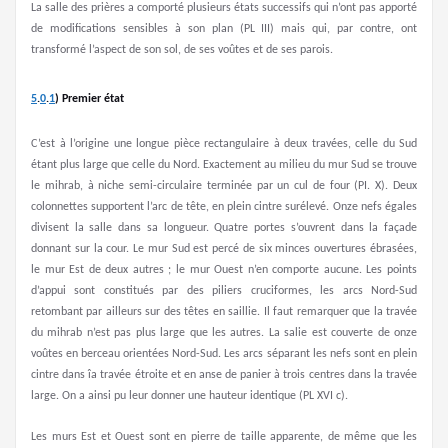
La salle des prières a comporté plusieurs états successifs qui n’ont pas apporté
de modifications sensibles à son plan (PL III) mais qui, par contre, ont
transformé l’aspect de son sol, de ses voûtes et de ses parois.
5
.
0
.
1
)
Premier état
C’est à l’origine une longue pièce rectangulaire à deux travées, celle du Sud
étant plus large que celle du Nord. Exactement au milieu du mur Sud se trouve
le mihrab, à niche semi-circulaire terminée par un cul de four (PI. X). Deux
colonnettes supportent l’arc de tête, en plein cintre surélevé. Onze nefs égales
divisent la salle dans sa longueur. Quatre portes s’ouvrent dans la façade
donnant sur la cour. Le mur Sud est percé de six minces ouvertures ébrasées,
le mur Est de deux autres ; le mur Ouest n’en comporte aucune. Les points
d’appui sont constitués par des piliers cruciformes, les arcs Nord-Sud
retombant par ailleurs sur des têtes en saillie. Il faut remarquer que la travée
du mihrab n’est pas plus large que les autres. La salie est couverte de onze
voûtes en berceau orientées Nord-Sud. Les arcs séparant les nefs sont en plein
cintre dans îa travée étroite et en anse de panier à trois centres dans la travée
large. On a ainsi pu leur donner une hauteur identique (PL XVI c).
Les murs Est et Ouest sont en pierre de taille apparente, de même que les