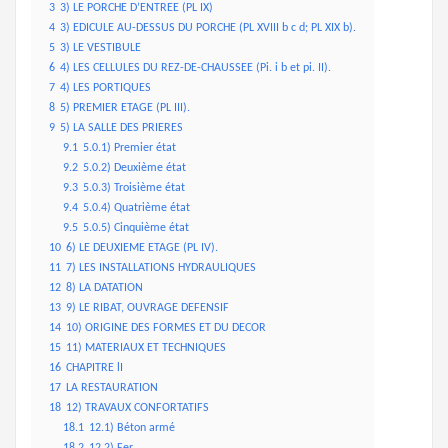
3
3) LE PORCHE D’ENTREE (PL IX)
4
3) EDICULE AU-DESSUS DU PORCHE (PL XVIII b c d; PL XIX b).
5
3) LE VESTIBULE
6
4) LES CELLULES DU REZ-DE-CHAUSSEE (Pi. i b et pi. II).
7
4) LES PORTIQUES
8
5) PREMIER ETAGE (PL III).
9
5) LA SALLE DES PRIERES
9.1
5.0.1) Premier état
9.2
5.0.2) Deuxième état
9.3
5.0.3) Troisième état
9.4
5.0.4) Quatrième état
9.5
5.0.5) Cinquième état
10
6) LE DEUXIEME ETAGE (PL IV).
11
7) LES INSTALLATIONS HYDRAULIQUES
12
8) LA DATATION
13
9) LE RIBAT, OUVRAGE DEFENSIF
14
10) ORIGINE DES FORMES ET DU DECOR
15
11) MATERIAUX ET TECHNIQUES
16
CHAPITRE lI
17
LA RESTAURATION
18
12) TRAVAUX CONFORTATIFS
18.1
12.1) Béton armé