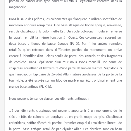
poteau de cancel d’un type courant au VI8 s., également encastré dans la
maçonnerie.
Dans la salle des prières, les colonnettes qui flanquent le mihrab sont faites de
morceaux antiques remployés. Une base attaque de bonne époque, renversée,
sert de chapiteau à la colon nette Est. Un socle polygonal mouluré, renversé
lui aussi, remplit la même fonction à l’Ouest. Ces colonnettes reposent sur
deux bases antiques de basse époque (PL X). Parmi les autres remplois
retaillés qu’on retrouve dans différentes parties du monument, on arrive
encore à identifier d’an- -ciens seuils de porte, des cancels et des fragments
de corniche. Dans l’épaisseur d’un mur nous avons recueilli une corne de
chapiteau corinthien et l’extrémité d’une patte de lion en marbre. Signalons ici
que l’inscription lapidaire de Ziyadet Allah, située au-dessus de la porte de la
tour vigie, a été gravée sur un bloc de marbre qui était originairement une
grande base antique (Pi. XI b).
Nous pouvons tenter de classer ces éléments antiques :
1°) des éléments classiques qui peuyent appartenir à un monument du IIe
siècle : fûts de colonne en porphyre et en granit rouge ou gris. Chapiteaux
corinthiens, soffite décoré du porche, ‘premier emploi du troisième linteau de
îa porte, base antique retaillée par Ziyadet Allah. Ces derniers sont en beau