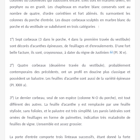
colonnes ou colonnetles qui subsistent encore. Elles sont en marbres divers, en
porphyre ou en granit. Les chapiteaux en marbre blanc conservés sont au
nombre de quatre, d’ordre corinthien et fort abîmés. Ils surmontent les
colonnes du porche d’entrée. Les douze corbeaux sculptés en marbre blanc du
porche et du vestibule se subdivisent en trois catégories :
1°) Sept corbeaux (3 dans le porche, 4 dans la première travée du vestibule)
sont décorés d’acanthes épineuses, de feuillages et d’enroulements. D’une fort
12
belle facture, ils sont, croyonsnous, à dater du règne de Justinien
(PI. XI e).
2°) Quatre corbeaux (deuxième travée du vestibule), probablement
contemporains des précédents, ont un profil en doucine plus classique et
possèdent un balustre. Les feuilles d’acanthe sont aussi de la variété épineuse
(PI. XXIII a).
3°) Le dernier corbeau, seul de son espèce (colonne N-O du porche), est tout
différent des autres. La feuille d’acanthe y est remplacée par une feuille
stylisée, sans folioles, et le palustre est très simplifié. Les parois latérales sont
ornées de feuillages en forme de palmettes, indication très maladroite de
feuilles de vigne. L’ensemble est assez grossier.
La porte d’entrée comporte trois linteaux successifs, étant donné la forte