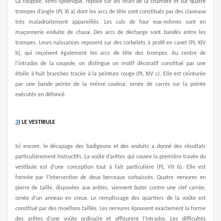
La coupole, semi-sphérique, repose sur les murs de la chambre et sur quatre
trompes d’angle (PL XI a) dont les arcs de tête sont constitués par des claveaux
très maladroitement appareillés. Les culs de four eux-mêmes sont en
maçonnerie enduite de chaux. Des arcs de décharge sont bandés entre les
trompes. Leurs naissances reposent sur des corbelets à profil en cavet (PL XIV
b}, qui reçoivent également les arcs de tête des trompes. Au centre de
l’intrados de la coupole, on distingue un motif décoratif constitué par une
étoile à huit branches tracée à la peinture rouge (PL XIV c). Elle est ceinturée
par une bande peinte de la même couleur, ornée de carrés sur la pointe
exécutés en défoncé.
3
)
LE VESTIBULE
Ici encore, le décapage des badigeons et des enduits a donné des résultats
particulièrement instructifs. La voûte d’arêtes qui couvre la première travée du
vestibule est d’une conception tout à fait particulière (PL VII b). Elle est
formée par l’intersection de deux berceaux surbaissés. Quatre nervures en
pierre de taille, disposées aux arêtes, viennent buter contre une clef carrée,
ornée d’un anneau en creux. Le remplissage des quartiers de la voûte est
constitué par des moellons taillés. Les nervures épousent exactement la forme
des arêtes d’une voûte ordinaire et affleurent l’intrados. Les difficultés