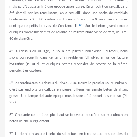
Salomon, d’une facture assez lâchée. L’ensemble est difficilement datable,
mais paraît appartenir à une époque assez basse. En un point où ce dallage a
été démoli par les Musulmans, on a recueilli, dans une poche de remblais
bouleversés, à 0 m. 80 au-dessous du niveau 3, un lot de 9 monnaies romaines
10
dont quatre petits bronzes de Constance II
. Sur le béton gisent encore
quelques morceaux de fûts de colonne en marbre blanc veiné de vert, de 0 m.
60 de diamètre.
4°) Au-dessus du dallage, le sol a été partout bouleversé. Toutefois, nous
avons pu recueillir dans ce terrain meuble un joli objet en os de facture
byzantine (PL XI d) et quelques petites monnaies de bronze de la même
période, très oxydées.
5°) 70 centimètres au-dessus du niveau 3 se trouve le premier sol musulman.
C’est par endroits un dallage en pierre, ailleurs un simple béton de chaux
grasse. Une lampe de haute époque musulmane a été recueillie sur ce sol (PI.
XI c).
6°) Cinquante centimètres plus haut se trouve un deuxième sol musulman en
béton de chaux également.
7°) Le dernier niveau est celui du sol actuel, en terre battue, des cellules du