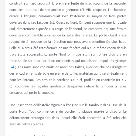
construit sur l’arc séparant la première fente du mâchicoulis de îa seconde,
donc très en retrait de son ancien alignement (PL VII» coupe e), La chambre,
carrée à l’origine, communiquait avec l’extérieur au moyen de trois portes
ouvertes dans ses façades Est, Ouest et Nord. On peut supposer que la façade
Sud, directement exposée aux coups de l’ennemi, ne comportait qu’une étroite
ouverture comparable à celles de la salle des prières. La porte Ouest a été
rebouchée à l’époque de la réfection que nous avons mentionnée plus haut.
Celle du Nord a été transformée en une fenêtre qui a elle-même connu depuis
trois états successifs. La porte Nord primitive était surmontée d’un arc en
forte saillie soutenu par deux eolonnettes qui ont disparu depuis longtemps
21
(
). Les murs sont construits en moellons taillés, avec des chaînes d’angle et
des encadrements de baie en pierre de taille, matériau qui a servi également
pour les linteaux, les arcs et la corniche. Celle-ci, profilée en chanfrein (PL XIV
b), couronne les façades au-dessus desquelles s’élève le tambour à faces
concaves qui porte la coupole.
Une inscription dédicatoire figurait à l’origine sur le tambour dans Taxe de la
porte Nord, Tout comme celle du porche, la plaque gravée a disparu. Le
défoncement rectangulaire dans lequel elle était encastrée a été rebouché
avec de petites pierres.