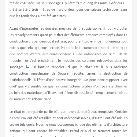
rez-de-chaussée. Un seul sondage a pu être fait le long des murs extérieurs. II
a été arrêté à trois mètres de profondeur, pour des raisons techniques, sans
que les fondations aient été atteintes.
Avant d’interpréter les données précises de la stratigraphie, il faut y ajouter
les renseignements qu’on peut tirer des éléments antiques remployés dans La
construction arabe. Ceux-ci, il est vrai, pourraient provenir de monuments tout
autres que celui qui nous occupe. Pourtant leur examen permet de remarquer
que nombre d’entre eux correspondent à une ordonnance de 0 m. 30 de
module ; or c’est précisément le module des colonnes retrouvées dans les
11
sondages
. Il faut se rappeler ici que le ribat est la plus ancienne
construction musulmane de Sousse, réduite, après la destruction de
Justinianopolis, à l’état d’une pauvre bourgade. On peut donc supposer avec
quel’ que vraisemblance que les constructeurs arabes n’ont pas été chercher
au loin des matériaux qu’ils avaient à leur disposition à l’emplacement même
du monument antique ruiné.
Le ribat est en grande partie bâti au moyen de matériaux remployés. Certains
d’entre eux ont été retaillés et sont méconnaissables, d’autre» ont été mis en
œuvre tels quels. Nous ne nous occuperons ici que des éléments d’architecture
antique qui sont encore identifiables. Parmi ceux-ci se trouvent toutes les