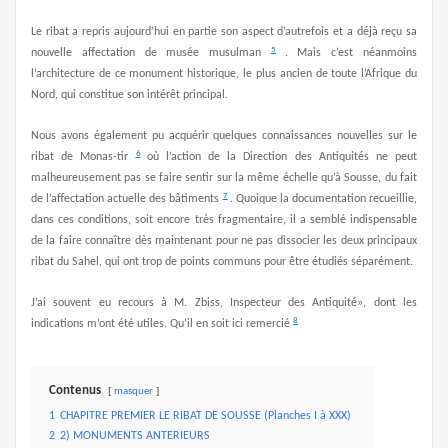
Le ribat a repris aujourd’hui en partie son aspect d’autrefois et a déjà reçu sa
5
nouvelle affec­tation de musée musulman
. Mais c’est néanmoins
l’architecture de ce monument historique, le plus ancien de toute l’Afrique du
Nord, qui constitue son intérêt principal.
Nous avons également pu acquérir quelques connaissances nouvelles sur le
6
ribat de Monas-tir
où l’action de la Direction des Antiquités ne peut
malheureusement pas se faire sentir sur la même échelle qu’à Sousse, du fait
7
de l’affectation actuelle des bâtiments
. Quoique la documentation recueillie,
dans ces conditions, soit encore très fragmentaire, il a semblé indispensable
de la faire connaître dès maintenant pour ne pas dissocier les deux principaux
ribat du Sahel, qui ont trop de points communs pour être étudiés séparément.
J’ai souvent eu recours à M. Zbiss, Inspecteur des Antiquité», dont les
8
indications m’ont été utiles. Qu’il en soit ici remercié
Contenus
masquer
1
CHAPITRE PREMIER LE RIBAT DE SOUSSE (Planches I à XXX)
2
2) MONUMENTS ANTERIEURS