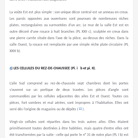
La voûte Est est plus simple : son unique décor central est un anneau en creux.
Les parois opposées aux ouvertures sont pourvues de nombreuses niches
plates, rectangulaires ou surmontées d’un arc. Le mur de la salle Est est en
outre décoré d’une rosace à huit branches (PL XXII c), sculptée en creux dans
une pierre carrée située dans l’axe de la pièce, au-dessus des niches. Dans la
salle Ouest, la rosace est remplacée par une simple niche plate circulaire (PL
XXIII b).
4
)
LES CELLULES DU REZ-DE-CHAUSSEE (Pi. i b et pi. II).
L’aile Sud comprend au rez-de-chaussée sept chambres dont les portes
s’ouvrent sur un portique de deux travées. Les pièces d’angle sont
commandées par les cellules adjacentes des ailes Est et Ouest. Toutes ces
pièces, fort sombres et mal aérées, sont impropres à l’habitation. Elles ont
25
servi dès l’origine de magasins ou de dépôts (
).
Vingt-six cellules sont réparties dans les trois autres ailes. Elles étaient
primitivement toutes destinées à être habitées, mais quatre d’entre elles ont
été transformées par la suite : celle qui porte le n° 31 de notre plan (PL I b) est