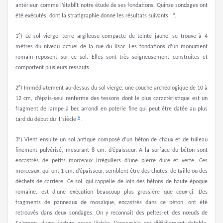
antérieur, comme l’établît notre étude de ses fondations. Quinze sondages ont
été exécutés, dont la stratigraphie donne les résultats suivants “.
1°) Le sol vierge, terre argileuse compacte de teinte jaune, se trouve à 4
mètres du niveau actuel de la rue du Ksar. Les fondations d’un monument
romain reposent sur ce sol. Elles sont très soigneusement construites et
comportent plusieurs ressauts.
2°) Immédiatement au-dessus du sol vierge, une couche archéologique de 10 à
12 cm, d’épais-seul renferme des tessons dont le plus caractéristique est un
fragment de lampe à bec arrondi en poterie fine qui peut être datée au plus
9
tard du début du II”siècle
.
3°) Vient ensuite un sol antique composé d’un béton de chaux et de tuileau
finement pulvérisé, mesurant 8 cm. d’épaisseur. A la surface du béton sont
encastrés de petits morceaux irréguliers d’une pierre dure et verte. Ces
morceaux, qui ont 1 cm. d’épaisseur, semblent être des chutes, de taille ou des
déchets de carrière. Ce sol, qui rappelle de loin des bétons de haute époque
romaine, est d’une exécution beaucoup plus grossière que ceux-ci. Des
fragments de panneaux de mosaïque, encastrés dans ce béton, ont été
retrouvés dans deux sondages. On y reconnaît des peltes-et des nœuds de