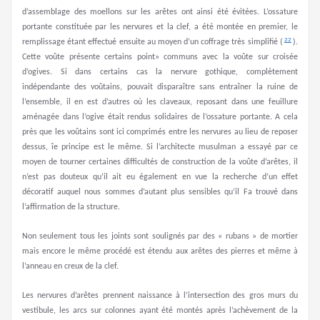
d’assemblage des moellons sur les arêtes ont ainsi été évitées. L’ossature
portante constituée par les nervures et la clef, a été montée en premier, le
22
remplissage étant effectué ensuite au moyen d’un coffrage très simplifié (
).
Cette voûte présente certains point» communs avec la voûte sur croisée
d’ogives. Si dans certains cas la nervure gothique, complètement
indépendante des voûtains, pouvait disparaître sans entraîner la ruine de
l’ensemble, il en est d’autres où les claveaux, reposant dans une feuillure
aménagée dans l’ogive était rendus solidaires de l’ossature portante. A cela
près que les voûtains sont ici comprimés entre les nervures au lieu de reposer
dessus, îe principe est le même. Si l’architecte musulman a essayé par ce
moyen de tourner certaines difficultés de construction de la voûte d’arêtes, il
n’est pas douteux qu’il ait eu également en vue la recherche d’un effet
décoratif auquel nous sommes d’autant plus sensibles qu’il Fa trouvé dans
l’affirmation de la structure.
Non seulement tous les joints sont soulignés par des « rubans » de mortier
mais encore le même procédé est étendu aux arêtes des pierres et même à
l’anneau en creux de la clef.
Les nervures d’arêtes prennent naissance à l’intersection des gros murs du
vestibule, les arcs sur colonnes ayant été montés après l’achèvement de la