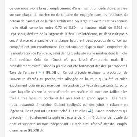
Ce que nous avons là est l’emplacement d’une inscription dédicatoire, gravée
sur une plaque de marbre ou de calcaire dur engagée dans les feuillures du
poteau de cancel et de la frise architravée. Sa largeur exacte n’est pas connue
; elle était comprise entre 0,73 et 0,80 ; la hauteur était de 0,915 et
l’épaisseur, déduite de la largeur de la feuillure inférieure, ne dépassait pas 6
cm. A droite et à gauche de la plaque figuraient deux poteaux de cancel qui
complétaient son encadrement. Ces poteaux ont disparu mais l’empreinte de
la mouluration de l’un d’eux, celui de l’Est, subsiste sur le mortier dont la niche
était revêtue. Celui de l’Ouest n’a pas laissé d’empreinte mais il a
probablement existé ; sinon la plaque eût été fortement décalée par rapport à
17
Taxe de l’entrée (
) (PI. XII d). Ce qui précède explique la proportion de
l’ouverture d’accès au porche, très allongée en hauteur, qui a été calculée
exactement pour ne pas masquer l’inscription aux yeux des passants. La paroi
dans laquelle s’ouvre la porte d’entrée est revêtue de moellons taillés ; les
trois autres faces du porche et les arcs sont en grand appareil. Ces maté’
riaux, apparents à l’origine, étaient soulignés par des joints « ruban » en
18
légère saillie et portant un trait incisé à la truelle (
). L’arc sur colonnes qui
précède immédiatement la porte est écarté de. 0 m. Î6 du mur de façade du
ribat et supporte un mur indépendant. Le vide ainsi réservé atteste l’emploi
d’une herse (PL XXII d).