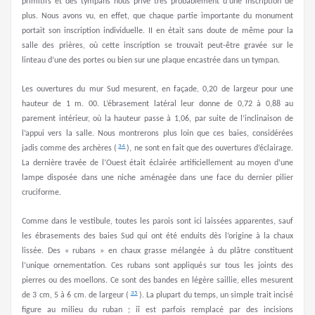
primitifs et des tympans nous prive très probablement d’une inscription de
plus. Nous avons vu, en effet, que chaque partie importante du monument
portait son inscription individuelle. II en était sans doute de même pour la
salle des prières, où cette inscription se trouvait peut-être gravée sur le
linteau d’une des portes ou bien sur une plaque encastrée dans un tympan.
Les ouvertures du mur Sud mesurent, en façade, 0,20 de largeur pour une
hauteur de 1 m. 00. L’ébrasement latéral leur donne de 0,72 à 0,88 au
parement intérieur, où la hauteur passe à 1,06, par suite de l’inclinaison de
l’appui vers la salle. Nous montrerons plus loin que ces baies, considérées
34
jadis comme des archères (
), ne sont en fait que des ouvertures d’éclairage.
La dernière travée de l’Ouest était éclairée artificiellement au moyen d’une
lampe disposée dans une niche aménagée dans une face du dernier pilier
cruciforme.
Comme dans le vestibule, toutes les parois sont ici laissées apparentes, sauf
les ébrasements des baies Sud qui ont été enduits dès l’origine à la chaux
lissée. Des « rubans » en chaux grasse mélangée à du plâtre constituent
l’unique ornementation. Ces rubans sont appliqués sur tous les joints des
pierres ou des moellons. Ce sont des bandes en légère saillie, elles mesurent
35
de 3 cm, 5 à 6 cm. de largeur (
). La plupart du temps, un simple trait incisé
figure au milieu du ruban ; iî est parfois remplacé par des incisions