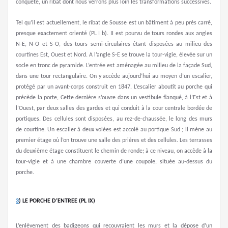
conquête, un ribat dont nous verrons plus loin les transformations successives.
Tel qu’il est actuellement, le ribat de Sousse est un bâtiment à peu près carré,
presque exactement orienté (PL I b). II est pourvu de tours rondes aux angles
N-E, N-O et S-O, des tours semi-circulaires étant disposées au milieu des
courtines Est, Ouest et Nord. A l’angle S-E se trouve la tour-vigie, élevée sur un
socle en tronc de pyramide. L’entrée est aménagée au milieu de la façade Sud,
dans une tour rectangulaire. On y accède aujourd’hui au moyen d’un escalier,
protégé par un avant-corps construit en 1847. L’escalier aboutit au porche qui
précède la porte, Cette dernière s’ouvre dans un vestibule flanqué, à l’Est et à
l’Ouest, par deux salles des gardes et qui conduit à la cour centrale bordée de
portiques. Des cellules sont disposées, au rez-de-chaussée, le long des murs
de courtine. Un escalier à deux volées est accolé au portique Sud ; il mène au
premier étage où l’on trouve une salle des prières et des cellules. Les terrasses
du deuxième étage constituent le chemin de ronde; à ce niveau, on accède à la
tour-vigie et à une chambre couverte d’une coupole, située au-dessus du
porche.
3
)
LE PORCHE D’ENTREE (PL IX)
L’enlèvement des badigeons qui recouvraient les murs et la dépose d’un