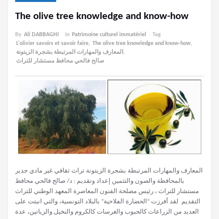
The olive tree knowledge and know-how
By
Ali DABBAGHI
in
Patrimoine culturel immatériel
Tag
L'olivier savoirs et savoir faire
,
The olive tree knowledge and know-how
,
المعارف والمهارات المرتبطة بشجرة الزيتونة
,
صالح فالحي محافظ مستشار للتراث
المعارف والمهارات المرتبطة بشجرة الزيتونة تراث ثقافي غير مادي جدير
بالمحافظة والصون والتثمين إعداد وتقديم : د/ صالح فالحي محافظ
مستشار للتراث ، رئيس مصلحة الفنون المعاصرة المعهد الوطني للتراث
التقديم لقد أفرزت “الحضارة الفلاحية” بالبلاد التونسية، والتي انبتت على
العديد من الزراعات كالحبوب والغرسات كالكروم والنخيل والزياتين، عدة