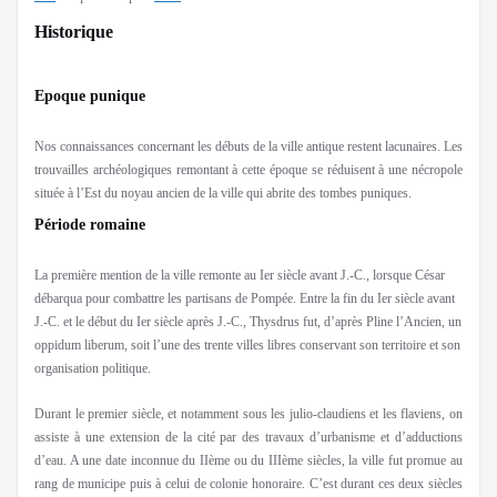
Historique
Epoque punique
Nos connaissances concernant les débuts de la ville antique restent lacunaires. Les
trouvailles archéologiques remontant à cette époque se réduisent à une nécropole
située à l’Est du noyau ancien de la ville qui abrite des tombes puniques.
Période romaine
La première mention de la ville remonte au Ier siècle avant J.-C., lorsque César
débarqua pour combattre les partisans de Pompée. Entre la fin du Ier siècle avant
J.-C. et le début du Ier siècle après J.-C., Thysdrus fut, d’après Pline l’Ancien, un
oppidum liberum, soit l’une des trente villes libres conservant son territoire et son
organisation politique.
Durant le premier siècle, et notamment sous les julio-claudiens et les flaviens, on
assiste à une extension de la cité par des travaux d’urbanisme et d’adductions
d’eau. A une date inconnue du IIème ou du IIIème siècles, la ville fut promue au
rang de municipe puis à celui de colonie honoraire. C’est durant ces deux siècles