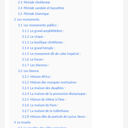
2.3
Période chrétienne
2.4
Période vandale et byzantine
2.5
Période islamique
3
Les monuments
3.1
Les monuments publics :
3.1.1
Le grand amphithéâtre :
3.1.2
Le cirque :
3.1.3
La basilique chrétienne :
3.1.4
Le grand temple :
3.1.5
Le monument dit de culte impérial :
3.1.6
Le forum :
3.1.7
Les thermes :
3.2
Les Domus
3.2.1
Maison Africa :
3.2.2
Maison des masques mortuaires:
3.2.3
La maison des dauphins :
3.2.4
La maison de la procession dionysiaque :
3.2.5
Maison de Silène à l’âne :
3.2.6
La maison du Paon :
3.2.7
La maison de la Sollertiana:
3.2.8
Maison dite du portrait de Lucius Verus :
4
Le musée