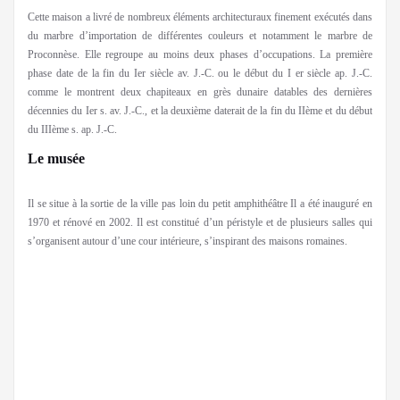
Cette maison a livré de nombreux éléments architecturaux finement exécutés dans
du marbre d’importation de différentes couleurs et notamment le marbre de
Proconnèse. Elle regroupe au moins deux phases d’occupations. La première
phase date de la fin du Ier siècle av. J.-C. ou le début du I er siècle ap. J.-C.
comme le montrent deux chapiteaux en grès dunaire datables des dernières
décennies du Ier s. av. J.-C., et la deuxième daterait de la fin du IIème et du début
du IIIème s. ap. J.-C.
Le musée
Il se situe à la sortie de la ville pas loin du petit amphithéâtre Il a été inauguré en
1970 et rénové en 2002. Il est constitué d’un péristyle et de plusieurs salles qui
s’organisent autour d’une cour intérieure, s’inspirant des maisons romaines.