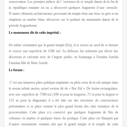
conservation. Les premiers indices de l ‘existence de ce temple datent de la fin de
la république romaine où on a découvert quelques fragments d’une corniche.
D‘autres éléments architecturaux provenant du temple dont une frise en grès et un
chapiteau en marbre blanc découvert sur le podium du monument datent de la
période Augustéenne.
Le monument dit de culte impérial :
De même orientation que le grand temple (Est), il se trouve au nord de ce dernier
et couvre une superficie de 1580 m2. Sa dédicace fut ordonnée par décret des
décurions et exécutée avec de l’argent public, en hommage à Domitia Aurelia
Faustina fille de Marc Aurèle.
Le forum :
C’est une immense place publique implantée en plein cœur de la cité antique dans
le noyau urbain ancien, actuel secteur dit de « Bor Zid ». De forme rectangulaire,
avec une superficie de 7500 m2 (100 m pour la longueur, 75 m pour la largeur et
125 m pour la diagonale) il a été bâti sur des structures de constructions
préromaines et se place comme le plus grand forum des cités romaines de la
proconsulaire. Cette place n’a conservé que quelques fragments de fûts de
colonnes en marbre et quelques bases du portique. Cette place est flanquée par
d’autres monuments romains tels que le grand temple et le temple de culte