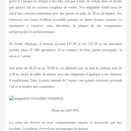
genre et l’unique en Afrique à être bâti, non pas à flanc de coteau, mais en terrain
plat appuyé sur un système complexe de voûtes. Son originalité réside aussi de
fait d’être construit entièrement avec des pierres de taille, de 50 cm de hauteur. Ses
bâtisseurs ont choisi d’utiliser la coudée punique en pleine époque romaine. Le
monument a conservé, sans altérations, la plupart de ses composantes
architecturales et architectoniques.
De forme elliptique, Il mesure au total 147,90 m sur 122,20 m où pouvaient
prendre place 35 000 spectateurs. Il se compose de deux parties principales, la
cavea et l’arena.
Son arène de 64,50 m sur 38,80 m, est délimitée par un mur de podium haut de
3,50 m. revêtu de dalles de marbre avec des chapiteaux d’applique et des éléments
d’entablement, Dans la partie centrale de l’espace, une grande ouverture procurait
l’air et la lumière aux souterrains.
Photo de AMVPPC
La cavea est divisée en trois compartiments séparés et desservies par des
escaliers. Le podium, réservé aux personnages de marque.