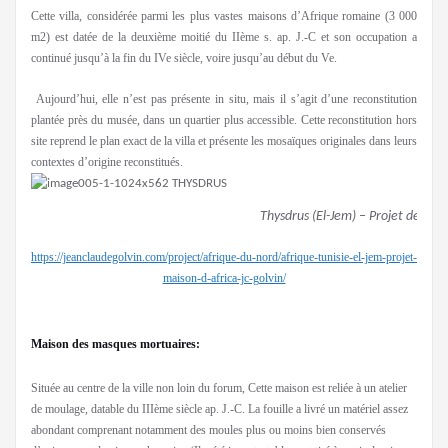
Cette villa, considérée parmi les plus vastes maisons d’Afrique romaine (3 000
m2) est datée de la deuxième moitié du IIème s. ap. J.-C et son occupation a
continué jusqu’à la fin du IVe siècle, voire jusqu’au début du Ve.
Aujourd’hui, elle n’est pas présente in situ, mais il s’agit d’une reconstitution
plantée près du musée, dans un quartier plus accessible. Cette reconstitution hors
site reprend le plan exact de la villa et présente les mosaïques originales dans leurs
contextes d’origine reconstitués.
Thysdrus (El-Jem) – Projet de mais
https://jeanclaudegolvin.com/project/afrique-du-nord/afrique-tunisie-el-jem-projet-
maison-d-africa-jc-golvin/
Maison des masques mortuaires:
Située au centre de la ville non loin du forum, Cette maison est reliée à un atelier
de moulage, datable du IIIème siècle ap. J.-C. La fouille a livré un matériel assez
abondant comprenant notamment des moules plus ou moins bien conservés