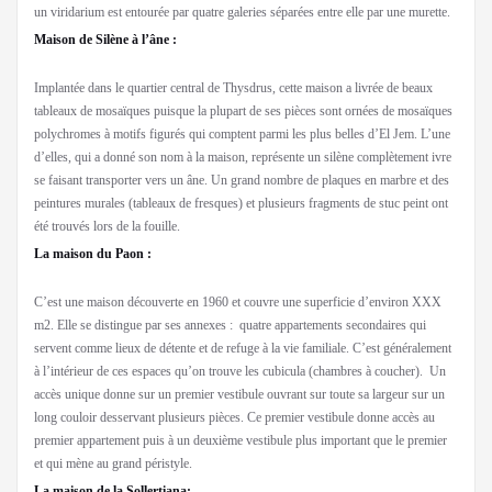
un viridarium est entourée par quatre galeries séparées entre elle par une murette.
Maison de Silène à l’âne :
Implantée dans le quartier central de Thysdrus, cette maison a livrée de beaux
tableaux de mosaïques puisque la plupart de ses pièces sont ornées de mosaïques
polychromes à motifs figurés qui comptent parmi les plus belles d’El Jem. L’une
d’elles, qui a donné son nom à la maison, représente un silène complètement ivre
se faisant transporter vers un âne. Un grand nombre de plaques en marbre et des
peintures murales (tableaux de fresques) et plusieurs fragments de stuc peint ont
été trouvés lors de la fouille.
La maison du Paon :
C’est une maison découverte en 1960 et couvre une superficie d’environ XXX
m2. Elle se distingue par ses annexes : quatre appartements secondaires qui
servent comme lieux de détente et de refuge à la vie familiale. C’est généralement
à l’intérieur de ces espaces qu’on trouve les cubicula (chambres à coucher). Un
accès unique donne sur un premier vestibule ouvrant sur toute sa largeur sur un
long couloir desservant plusieurs pièces. Ce premier vestibule donne accès au
premier appartement puis à un deuxième vestibule plus important que le premier
et qui mène au grand péristyle.
La maison de la Sollertiana: