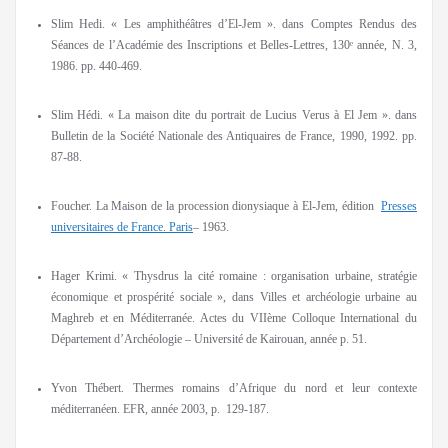
Slim Hedi. « Les amphithéâtres d’El-Jem ». dans Comptes Rendus des
Séances de l’Académie des Inscriptions et Belles-Lettres, 130ᵉ année, N. 3,
1986. pp. 440-469.
Slim Hédi. « La maison dite du portrait de Lucius Verus à El Jem ». dans
Bulletin de la Société Nationale des Antiquaires de France, 1990, 1992. pp.
87-88.
Foucher. La Maison de la procession dionysiaque à El-Jem, édition
Presses
universitaires de France. Paris
– 1963.
Hager Krimi. « Thysdrus la cité romaine : organisation urbaine, stratégie
économique et prospérité sociale », dans Villes et archéologie urbaine au
Maghreb et en Méditerranée. Actes du VIIème Colloque International du
Département d’Archéologie – Université de Kairouan, année p. 51.
Yvon Thébert. Thermes romains d’Afrique du nord et leur contexte
méditerranéen. EFR, année 2003, p. 129-187.