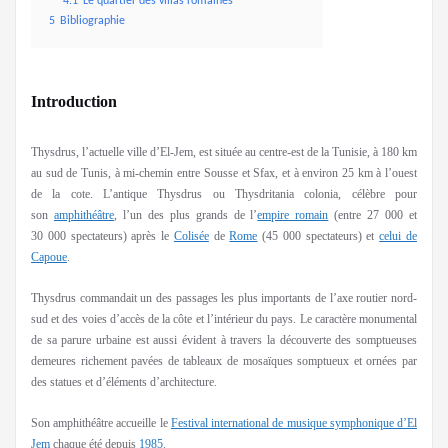
4.1
Le quartier des villas romaines
5
Bibliographie
Introduction
Thysdrus, l’actuelle ville d’El-Jem, est située au centre-est de la Tunisie, à 180 km
au sud de Tunis, à mi-chemin entre Sousse et Sfax, et à environ 25 km à l’ouest
de la cote. L’antique Thysdrus ou Thysdritania colonia, célèbre pour
son
amphithéâtre
, l’un des plus grands de l’
empire romain
(entre 27 000 et
30 000 spectateurs) après le
Colisée
de
Rome
(45 000 spectateurs) et
celui de
Capoue
.
Thysdrus commandait un des passages les plus importants de l’axe routier nord-
sud et des voies d’accès de la côte et l’intérieur du pays. Le caractère monumental
de sa parure urbaine est aussi évident à travers la découverte des somptueuses
demeures richement pavées de tableaux de mosaïques somptueux et ornées par
des statues et d’éléments d’architecture.
Son amphithéâtre accueille le
Festival international de musique symphonique d’El
Jem
chaque été depuis
1985
.