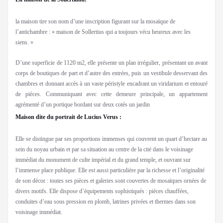
la maison tire son nom d’une inscription figurant sur la mosaïque de
l’antichambre : « maison de Sollertius qui a toujours vécu heureux avec les
siens. »
D’une superficie de 1120 m2, elle présente un plan irrégulier, présentant un avant
corps de boutiques de part et d’autre des entrées, puis un vestibule desservant des
chambres et donnant accès à un vaste péristyle encadrant un viridarium et entouré
de pièces. Communiquant avec cette demeure principale, un appartement
agrémenté d’un portique bordant sur deux cotés un jardin
Maison dite du portrait de Lucius Verus :
Elle se distingue par ses proportions immenses qui couvrent un quart d’hectare au
sein du noyau urbain et par sa situation au centre de la cité dans le voisinage
immédiat du monument de culte impérial et du grand temple, et ouvrant sur
l’immense place publique. Elle est aussi particulière par la richesse et l’originalité
de son décor : toutes ses pièces et galeries sont couvertes de mosaïques ornées de
divers motifs. Elle dispose d’équipements sophistiqués : pièces chauffées,
conduites d’eau sous pression en plomb, latrines privées et thermes dans son
voisinage immédiat.