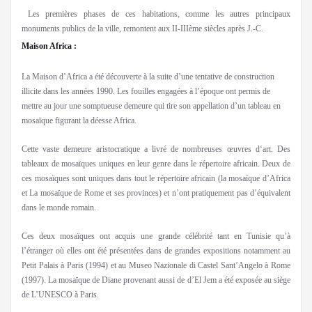
Les premières phases de ces habitations, comme les autres principaux
monuments publics de la ville, remontent aux II-IIIème siècles après J.-C.
Maison Africa :
La Maison d’Africa a été découverte à la suite d’une tentative de construction
illicite dans les années 1990. Les fouilles engagées à l’époque ont permis de
mettre au jour une somptueuse demeure qui tire son appellation d’un tableau en
mosaïque figurant la déesse Africa.
Cette vaste demeure aristocratique a livré de nombreuses œuvres d‘art. Des
tableaux de mosaïques uniques en leur genre dans le répertoire africain. Deux de
ces mosaïques sont uniques dans tout le répertoire africain (la mosaïque d’Africa
et La mosaïque de Rome et ses provinces) et n’ont pratiquement pas d’équivalent
dans le monde romain.
Ces deux mosaïques ont acquis une grande célébrité tant en Tunisie qu’à
l’étranger où elles ont été présentées dans de grandes expositions notamment au
Petit Palais à Paris (1994) et au Museo Nazionale di Castel Sant’Angelo à Rome
(1997). La mosaïque de Diane provenant aussi de d’El Jem a été exposée au siège
de L’UNESCO à Paris.