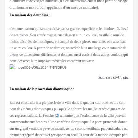
d’animaux et de visages humains (Il a été incontestablement tiré à partir du visage
d’un homme mort d’où l’appellation d’un masque mortuaire).
La maison des dauphins :
c’est une maison qui se caractérise par sa grande superficie et le nombre très élevé
de ses pièces. Son entrée majestueuse dessert sur un couloir / vestibule orné de
niches décorées de mosaïques, et flanqué de deux pièces ouvrantes elle aussi sur
un autre couloir. A partir de ce dernier, on accède à un une large cour entourée de
pièces de dimensions différentes et donnant aussi accès à deux autres couloirs qui
nous desserve à un imposant péristyles encadrant un vaste
Source : CMT, plans 5-
La maison de la procession dionysiaque :
Elle est construite à la périphérie de la ville dans le quartier sud-ouest et tire son
nom des thèmes dionysiaques puisqu’elle a fourni les meilleurs témoignages de
ces représentations. L. Foucher
[2]
a montré que l’ordonnance de la villa pouvait
correspondre aux besoins d’une confrérie dionysiaque. La porte principale donne
sur un grand vestibule pavé de mosaïque, un second vestibule, perpendiculaire au
premier et séparé de celui-ci par apport au seuil, la cour de la maison occupée par