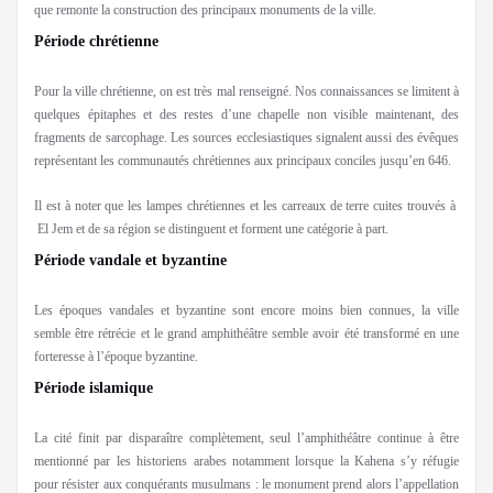
que remonte la construction des principaux monuments de la ville.
Période chrétienne
Pour la ville chrétienne, on est très mal renseigné. Nos connaissances se limitent à
quelques épitaphes et des restes d’une chapelle non visible maintenant, des
fragments de sarcophage. Les sources ecclesiastiques signalent aussi des évêques
représentant les communautés chrétiennes aux principaux conciles jusqu’en 646.
Il est à noter que les lampes chrétiennes et les carreaux de terre cuites trouvés à
El Jem et de sa région se distinguent et forment une catégorie à part.
Période vandale et byzantine
Les époques vandales et byzantine sont encore moins bien connues, la ville
semble être rétrécie et le grand amphithéâtre semble avoir été transformé en une
forteresse à l’époque byzantine.
Période islamique
La cité finit par disparaître complètement, seul l’amphithéâtre continue à être
mentionné par les historiens arabes notamment lorsque la Kahena s’y réfugie
pour résister aux conquérants musulmans : le monument prend alors l’appellation