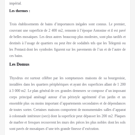
impérial.
Les thermes :
Trois établissements de bains d’importances inégales sont connus. Le premier,
couvrant une superficie de 2 400 m2, remonte à l’époque Antonine et il est pavé
de belles mosaïques. Les deux autres beaucoup plus modestes, sont plus tardifs et
destinés à l’usage de quartiers ou peut être de sodalités tels que les Telegenii ou
les Pentasii dont les symboles figurent sur les pavements de l’un et de l’autre de
ces bains.
Les Domus
Thysdrus est surtout célèbre par les somptueuses maisons de sa bourgeoisie,
installées dans les quartiers périphériques et ayant des superficies allant de 1 200
à 3 000 m2. Le plan général de ces grandes demeures se compose d’un imposant
corps principal aménagé autour d’un péristyle agrémenté d’un jardin et un
ensemble plus ou moins important d’appartements secondaires et de dépendances
de toutes sortes. Certaines maisons comportent de monumentales salles d’apparat
à colonnade intérieure (oeci) dont la superficie peut dépasser les 200 m2. Plaques
de marbre et fresques recouvrent les murs des pièces les plus nobles dont les sols
sont pavés de mosaïques d’une très grande finesse d’exécution.