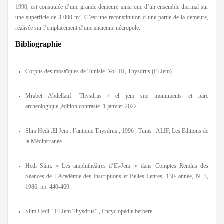
1990, est constituée d’une grande demeure ainsi que d’un ensemble thermal sur
une superficie de 3 000 m². C’est une reconstitution d’une partie de la demeure,
réalisée sur l’emplacement d’une ancienne nécropole.
Bibliographie
Corpus des mosaïques de Tunisie. Vol. III, Thysdrus (El Jem).
Mrabet Abdellatif. Thysdrus / el jem site monuments et parc
archeologique ,édition contraste ,1 janvier 2022 .
Slim Hedi .El Jem : l’antique Thysdrus , 1996 , Tunis : ALIF, Les Editions de
la Méditerranée.
Hedi Slim. « Les amphithéâtres d’El-Jem. » dans Comptes Rendus des
Séances de l’Académie des Inscriptions et Belles-Lettres, 130ᵉ année, N. 3,
1986. pp. 440-469.
Slim Hedi. “El Jem Thysdrus” , Encyclopédie berbère