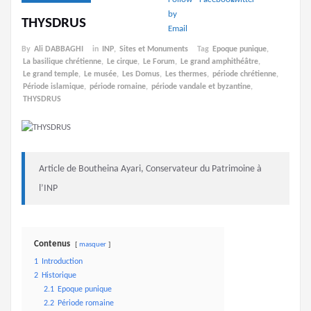
THYSDRUS
By
Ali DABBAGHI
in
INP
,
Sites et Monuments
Tag
Epoque punique
,
La basilique chrétienne
,
Le cirque
,
Le Forum
,
Le grand amphithéâtre
,
Le grand temple
,
Le musée
,
Les Domus
,
Les thermes
,
période chrétienne
,
Période islamique
,
période romaine
,
période vandale et byzantine
,
THYSDRUS
Article de Boutheina Ayari, Conservateur du Patrimoine à
l’INP
Contenus
masquer
1
Introduction
2
Historique
2.1
Epoque punique
2.2
Période romaine