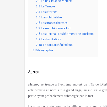
2.2
La basilique de Meninx
2.3
Le Temple
2.4
Les citernes
2.5
L’amphithéâtre
2.6
Les grands thermes
2.7
Le marché / macellum
2.8
Les Horrea : Les bâtiments de stockage
2.9
Les habitations
2.10
Le parc archéologique
3
Bibliographie
Aperçu
Meninx
, se trouve à l’extrême sud-est de l’île de Djer
entr’ouverte au nord sur le grand large, au sud sur le go
partie ayant probablement submergée par la mer.
La situation stratégique de la ville portuaire sur le fa