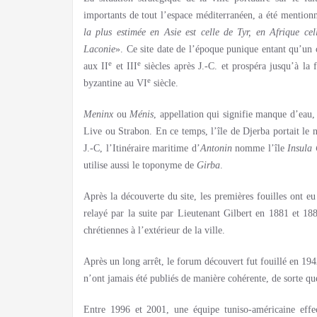
importants de tout l’espace méditerranéen, a été mention
la plus estimée en Asie est celle de Tyr, en Afrique ce
Laconie
». Ce site date de l’époque punique entant qu’u
e
e
aux II
et III
siècles après J.-C. et prospéra jusqu’à la 
e
byzantine au VI
siècle.
Meninx
ou
Ménis
, appellation qui signifie manque d’eau
Live ou Strabon. En ce temps, l’île de Djerba portait le 
J.-C, l’Itinéraire maritime d’
Antonin
nomme l’île
Insula 
utilise aussi le toponyme de
Girba
.
Après la découverte du site, les premières fouilles ont eu
relayé par la suite par Lieutenant Gilbert en 1881 et 188
chrétiennes à l’extérieur de la ville.
Après un long arrêt, le forum découvert fut fouillé en 1942
n’ont jamais été publiés de manière cohérente, de sorte q
Entre 1996 et 2001, une équipe tuniso-américaine effe