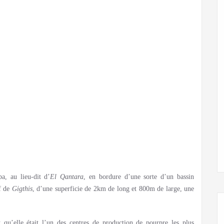
ba, au lieu-dit d’
El Qantara
, en bordure d’une sorte d’un bassin
lf de
Gigthis
, d’une superficie de 2km de long et 800m de large, une
it qu’elle était l’un des centres de production de pourpre les plus