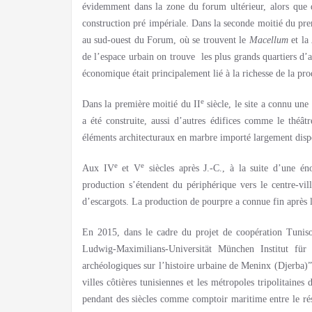
évidemment dans la zone du forum ultérieur, alors que d
construction pré impériale. Dans la seconde moitié du prem
au sud-ouest du Forum, où se trouvent le
Macellum
et la
de l’espace urbain on trouve les plus grands quartiers d
économique était principalement lié à la richesse de la pr
e
Dans la première moitié du II
siècle, le site a connu un
a été construite, aussi d’autres édifices comme le théât
éléments architecturaux en marbre importé largement disper
e
e
Aux IV
et V
siècles après J.-C., à la suite d’une én
production s’étendent du périphérique vers le centre-vi
d’escargots. La production de pourpre a connue fin après l
En 2015, dans le cadre du projet de coopération Tuniso-
Ludwig-Maximilians-Universität München Institut für 
archéologiques sur l’histoire urbaine de Meninx (Djerba)”.
villes côtières tunisiennes et les métropoles tripolitain
pendant des siècles comme comptoir maritime entre le ré