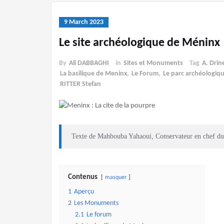
9 March 2023
Le site archéologique de Méninx
By
Ali DABBAGHI
in
Sites et Monuments
Tag
A. Drin
La basilique de Meninx
,
Le Forum
,
Le parc archéologiq
RITTER Stefan
Texte de Mahbouba Yahaoui, Conservateur en chef du
Contenus
masquer
1
Aperçu
2
Les Monuments
2.1
Le forum