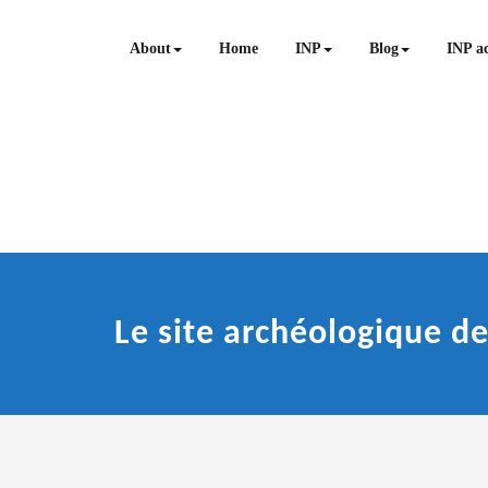
Skip
to
About
Home
INP
Blog
INP ac
content
Le site archéologique d