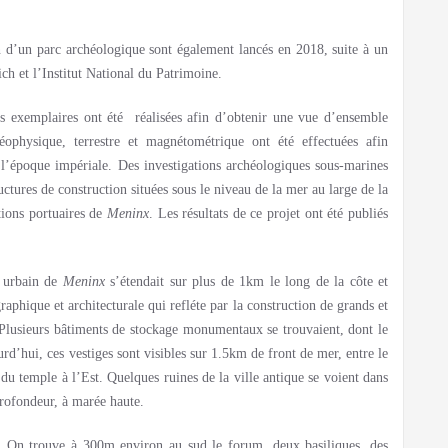
on d’un parc archéologique sont également lancés en 2018, suite à un
ch et l’Institut National du Patrimoine.
ues exemplaires ont été réalisées afin d’obtenir une vue d’ensemble
éophysique, terrestre et magnétométrique ont été effectuées afin
e l’époque impériale. Des investigations archéologiques sous-marines
uctures de construction situées sous le niveau de la mer au large de la
ations portuaires de
Meninx
. Les résultats de ce projet ont été publiés
e urbain de
Meninx
s’étendait sur plus de 1km le long de la côte et
aphique et architecturale qui refléte par la construction de grands et
Plusieurs bâtiments de stockage monumentaux se trouvaient, dont le
rd’hui, ces vestiges sont visibles sur 1.5km de front de mer, entre le
du temple à l’Est. Quelques ruines de la ville antique se voient dans
profondeur, à marée haute.
ha. On trouve à 300m environ au sud le forum, deux basiliques, des