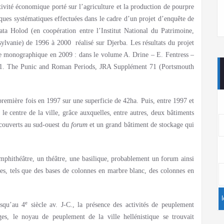
ivité économique porté sur l’agriculture et la production de pourpre
ques systématiques effectuées dans le cadre d’un projet d’enquête de
ta Holod (en coopération entre l’Institut National du Patrimoine,
lvanie) de 1996 à 2000 réalisé sur Djerba. Les résultats du projet
me monographique en 2009 : dans le volume A. Drine – E. Fentress –
s 1. The Punic and Roman Periods, JRA Supplément 71 (Portsmouth
 première fois en 1997 sur une superficie de 42ha. Puis, entre 1997 et
 le centre de la ville, grâce auxquelles, entre autres, deux bâtiments
écouverts au sud-ouest du
forum
et un grand bâtiment de stockage qui
mphithéâtre, un théâtre, une basilique, probablement un forum ainsi
iges, tels que des bases de colonnes en marbre blanc, des colonnes en
e
usqu’au 4
siècle av. J-C., la présence des activités de peuplement
es, le noyau de peuplement de la ville hellénistique se trouvait