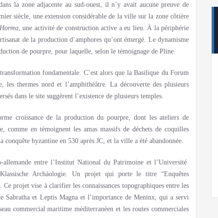
ans la zone adjacente au sud-ouest, il n’y avait aucune preuve de
ier siècle, une extension considérable de la ville sur la zone côtière
Horrea
, une activité de construction active a eu lieu. À la périphérie
’artisanat de la production d’amphores qu’ont émergé. Le dynamisme
oduction de pourpre, pour laquelle, selon le témoignage de Pline.
e transformation fondamentale. C’est alors que la Basilique du Forum
re, les thermes nord et l’amphithéâtre. La découverte des plusieurs
sés dans le site suggèrent l’existence de plusieurs temples.
orme croissance de la production du pourpre, dont les ateliers de
lle, comme en témoignent les amas massifs de déchets de coquilles
a conquête byzantine en 530 après JC, et la ville a été abandonnée.
allemande entre l’Institut National du Patrimoine et l’Université
Klassische Archäologie. Un projet qui porte le titre “Enquêtes
 Ce projet vise à clarifier les connaissances topographiques entre les
es de Sabratha et Leptis Magna et l’importance de Meninx, qui a servi
seau commercial maritime méditerranéen et les routes commerciales