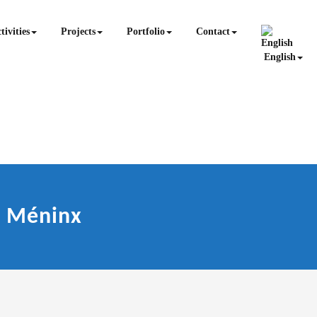
tivities
Projects
Portfolio
Contact
English
e Méninx