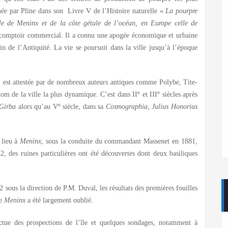
née par Pline dans son Livre V de l’Histoire naturelle «
La pourpre
lle de Meninx et de la côte gétule de l’océan, en Europe celle de
n comptoir commercial. Il a connu une apogée économique et urbaine
fin de l’Antiquité. La vie se poursuit dans la ville jusqu’à l’époque
, est attestée par de nombreux auteurs antiques comme Polybe, Tite-
e
e
nom de la ville la plus dynamique. C’est dans II
et III
siècles après
e
Girba
alors qu’au V
siècle, dans sa
Cosmographia,
Julius Honorius
 lieu à
Meninx
, sous la conduite du commandant Massenet en 1881,
2, des ruines particulières ont été découvertes dont deux basiliques
 sous la direction de P.M. Duval, les résultats des premières fouilles
ue
Meninx
a été largement oublié.
ctue des prospections de l’île et quelques sondages, notamment à