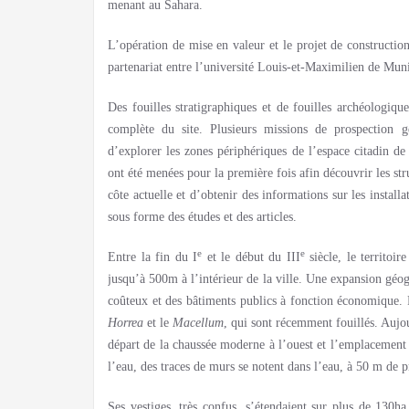
menant au Sahara.
L’opération de mise en valeur et le projet de constructi
partenariat entre l’université Louis-et-Maximilien de Muni
Des fouilles stratigraphiques et de fouilles archéologiq
complète du site. Plusieurs missions de prospection g
d’explorer les zones périphériques de l’espace citadin d
ont été menées pour la première fois afin découvrir les str
côte actuelle et d’obtenir des informations sur les install
sous forme des études et des articles.
e
e
Entre la fin du I
et le début du III
siècle, le territoir
jusqu’à 500m à l’intérieur de la ville. Une expansion géogr
coûteux et des bâtiments publics à fonction économique. 
Horrea
et le
Macellum
, qui sont récemment fouillés. Aujou
départ de la chaussée moderne à l’ouest et l’emplacement 
l’eau, des traces de murs se notent dans l’eau, à 50 m de 
Ses vestiges, très confus, s’étendaient sur plus de 130