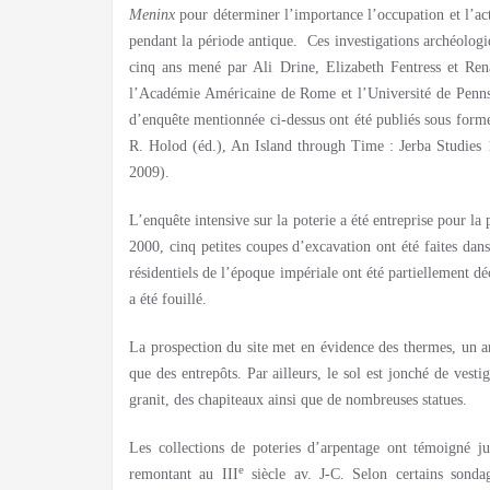
Meninx
pour déterminer l’importance l’occupation et l’act
pendant la période antique. Ces investigations archéologi
cinq ans mené par Ali Drine, Elizabeth Fentress et Rena
l’Académie Américaine de Rome et l’Université de Pennsy
d’enquête mentionnée ci-dessus ont été publiés sous for
R. Holod (éd.), An Island through Time : Jerba Studie
2009).
L’enquête intensive sur la poterie a été entreprise pour la
2000, cinq petites coupes d’excavation ont été faites dans
résidentiels de l’époque impériale ont été partiellement d
a été fouillé.
La prospection du site met en évidence des thermes, un a
que des entrepôts. Par ailleurs, le sol est jonché de vest
granit, des chapiteaux ainsi que de nombreuses statues.
Les collections de poteries d’arpentage ont témoigné j
e
remontant au III
siècle av. J-C. Selon certains sondag