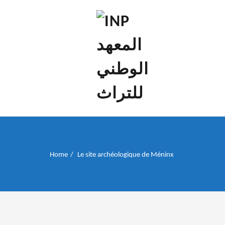
إن علم الآثار هو أسمى أنواع البحوث
INP المعهد الوطني
للتراث
Home
Le site archéologique de Méninx