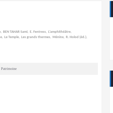
e
,
BEN TAHAR Sami
,
E. Fentress
,
L’amphithéâtre
,
ue
,
Le Temple
,
Les grands thermes
,
Méninx
,
R. Holod (éd.)
,
 Patrimoine