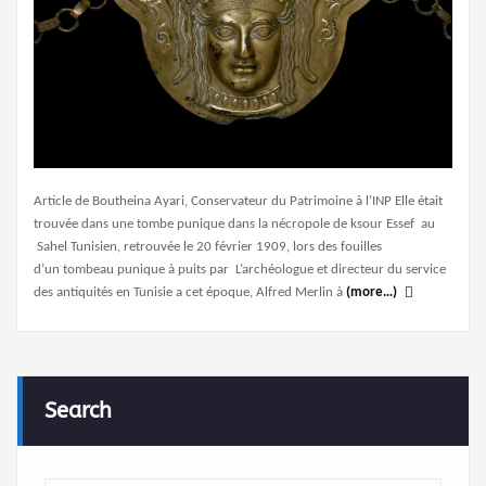
Article de Boutheina Ayari, Conservateur du Patrimoine à l’INP Elle était
trouvée dans une tombe punique dans la nécropole de ksour Essef au
Sahel Tunisien, retrouvée le 20 février 1909, lors des fouilles
d’un tombeau punique à puits par L’archéologue et directeur du service
des antiquités en Tunisie a cet époque, Alfred Merlin à
(more…)
Search