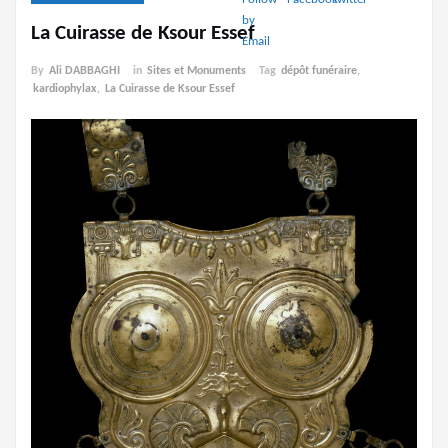
La Cuirasse de Ksour Essef
By
Ali DABBAGHI
in
Sites et Monuments
Tag
dépôt funéraire
,
kardiophylax
,
La Cuirasse de Ksour Essef