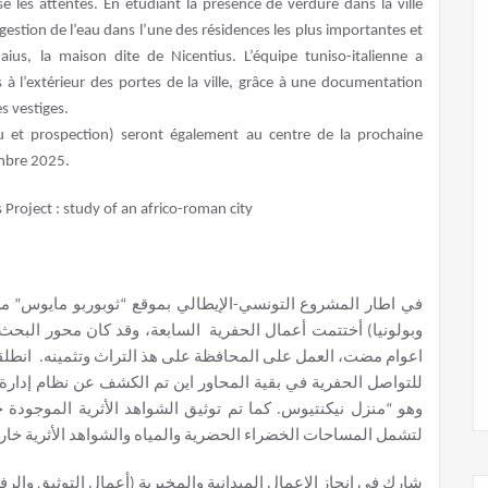
é les attentes. En étudiant la présence de verdure dans la ville
estion de l’eau dans l’une des résidences les plus importantes et
us, la maison dite de Nicentius. L’équipe tuniso-italienne a
s à l’extérieur des portes de la ville, grâce à une documentation
s vestiges.
u et prospection) seront également au centre de la prochaine
mbre 2025.
في اطار المشروع التونسي-الإيطالي بموقع “ثوبوربو مايوس” من
وبولونيا) أختتمت أعمال الحفرية السابعة، وقد كان محور البحث
اعوام مضت، العمل على المحافظة على هذ التراث وتثمينه. انطلقت
للتواصل الحفرية في بقية المحاور اين تم الكشف عن نظام إدارة
وهو “منزل نيكنتيوس. كما تم توثيق الشواهد الأثرية الموجودة
لتشمل المساحات الخضراء الحضرية والمياه والشواهد الأثرية خار.
شارك في انجاز الاعمال الميدانية والمخبرية (أعمال التوثيق والر