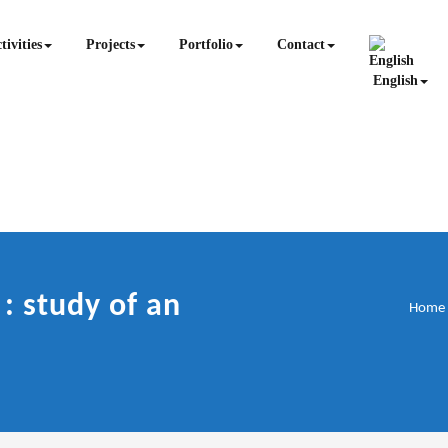
tivities
Projects
Portfolio
Contact
English
: study of an
Home