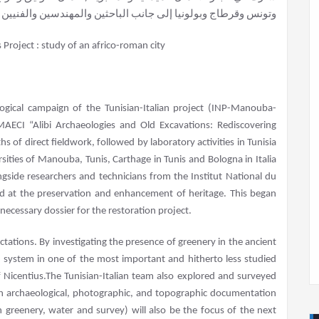
وتونس وقرطاج وبولونيا إلى جانب الباحثين والمهندسين والفنيين 
gical campaign of the Tunisian-Italian project (INP-Manouba-
ECI “Alibi Archaeologies and Old Excavations: Rediscovering
s of direct fieldwork, followed by laboratory activities in Tunisia
sities of Manouba, Tunis, Carthage in Tunis and Bologna in Italia
gside researchers and technicians from the Institut National du
ed at the preservation and enhancement of heritage. This began
 necessary dossier for the restoration project.
ctations. By investigating the presence of greenery in the ancient
 system in one of the most important and hitherto less studied
 Nicentius.The Tunisian-Italian team also explored and surveyed
ough archaeological, photographic, and topographic documentation
 greenery, water and survey) will also be the focus of the next