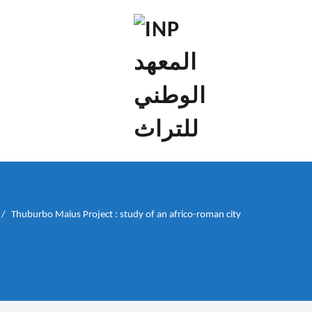
إن علم الآثار هو أسمى أنواع البحوث
INP المعهد الوطني
للتراث
Thuburbo Maius Project : study of an africo-roman city