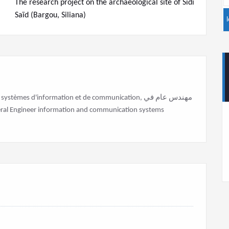
The research project on the archaeological site of Sidi
Saïd (Bargou, Siliana)
stèmes d'information et de communication, مهندس عام في
نظم المعلومات وال General Engineer information and communication systems