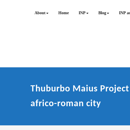
Skip
to
About
Home
INP
Blog
INP ac
content
Thuburbo Maius Project 
africo-roman city