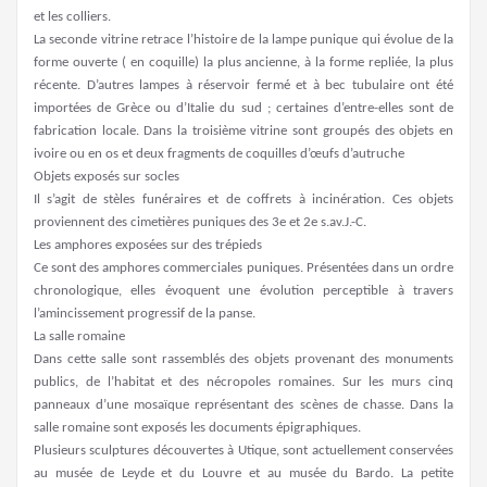
et les colliers.
La seconde vitrine retrace l’histoire de la lampe punique qui évolue de la
forme ouverte ( en coquille) la plus ancienne, à la forme repliée, la plus
récente. D’autres lampes à réservoir fermé et à bec tubulaire ont été
importées de Grèce ou d’Italie du sud ; certaines d’entre-elles sont de
fabrication locale. Dans la troisième vitrine sont groupés des objets en
ivoire ou en os et deux fragments de coquilles d’œufs d’autruche
Objets exposés sur socles
Il s’agit de stèles funéraires et de coffrets à incinération. Ces objets
proviennent des cimetières puniques des 3e et 2e s.av.J.-C.
Les amphores exposées sur des trépieds
Ce sont des amphores commerciales puniques. Présentées dans un ordre
chronologique, elles évoquent une évolution perceptible à travers
l’amincissement progressif de la panse.
La salle romaine
Dans cette salle sont rassemblés des objets provenant des monuments
publics, de l’habitat et des nécropoles romaines. Sur les murs cinq
panneaux d’une mosaïque représentant des scènes de chasse. Dans la
salle romaine sont exposés les documents épigraphiques.
Plusieurs sculptures découvertes à Utique, sont actuellement conservées
au musée de Leyde et du Louvre et au musée du Bardo. La petite