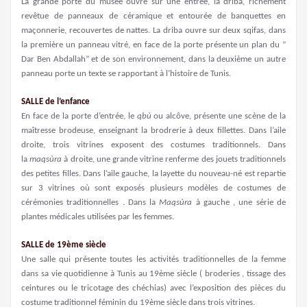
La grande porte du musée ouvre sur une entrée, la driba, richement
revêtue de panneaux de céramique et entourée de banquettes en
maçonnerie, recouvertes de nattes. La driba ouvre sur deux sqifas, dans
la première un panneau vitré, en face de la porte présente un plan du ”
Dar Ben Abdallah” et de son environnement, dans la deuxième un autre
panneau porte un texte se rapportant à l’histoire de Tunis.
SALLE de l’enfance
En face de la porte d’entrée, le
qbù
ou alcôve, présente une scène de la
maîtresse brodeuse, enseignant la brodrerie à deux fillettes. Dans l’aile
droite, trois vitrines exposent des costumes traditionnels. Dans
la
maqsùra
à droite, une grande vitrine renferme des jouets traditionnels
des petites filles. Dans l’aile gauche, la layette du nouveau-né est repartie
sur 3 vitrines où sont exposés plusieurs modèles de costumes de
cérémonies traditionnelles . Dans la
Maqsùra
à gauche , une série de
plantes médicales utilisées par les femmes.
SALLE de 19ème siècle
Une salle qui présente toutes les activités traditionnelles de la femme
dans sa vie quotidienne à Tunis au 19ème siècle ( broderies , tissage des
ceintures ou le tricotage des chéchias) avec l’exposition des pièces du
costume traditionnel féminin du 19ème siècle dans trois vitrines.