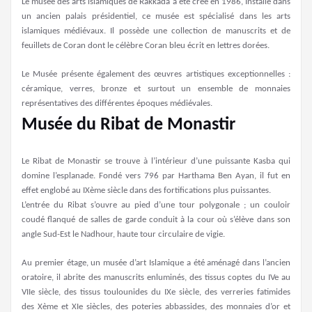
Le musée des arts islamiques de Rakkada a été créé en 1986, Installé dans
un ancien palais présidentiel, ce musée est spécialisé dans les arts
islamiques médiévaux. Il possède une collection de manuscrits et de
feuillets de Coran dont le célèbre Coran bleu écrit en lettres dorées.
Le Musée présente également des œuvres artistiques exceptionnelles :
céramique, verres, bronze et surtout un ensemble de monnaies
représentatives des différentes époques médiévales.
Musée du Ribat de Monastir
Le Ribat de Monastir se trouve à l’intérieur d’une puissante Kasba qui
domine l’esplanade. Fondé vers 796 par Harthama Ben Ayan, il fut en
effet englobé au IXème siècle dans des fortifications plus puissantes.
L’entrée du Ribat s’ouvre au pied d’une tour polygonale ; un couloir
coudé flanqué de salles de garde conduit à la cour où s’élève dans son
angle Sud-Est le Nadhour, haute tour circulaire de vigie.
Au premier étage, un musée d’art Islamique a été aménagé dans l’ancien
oratoire, il abrite des manuscrits enluminés, des tissus coptes du IVe au
VIIe siècle, des tissus toulounides du IXe siècle, des verreries fatimides
des Xème et XIe siècles, des poteries abbassides, des monnaies d’or et