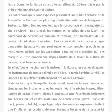
Notre Dame de la Garde construite au début du 20ème siècle par le
prêtre missionnaire Gabriel Deshay.
Les collections qui y sont exposées présentent au public l’histoire de la
Presqu’île de Zarzis et des plus importants sites antiques de la région du
Sud-est tunisien. Des œuvres tels que le sarcophage et la maquette du
site de Gigthi ( Bou Grara), les statues et les stèles de Zita (Zian), les
collections de céramiques punique et romaine (de Chammakh, de Ras
Lemsa, d’Al Alindaya…) montrent l’importance de l’occupation antique
dans cette région. Le visiteur peut également contempler les outils et les
instruments utilisés par les Zarzissiens dans les trois activités qui ont
marqué leur vie quotidienne depuis l’Antiquité à savoir la culture de
l’olivier, la pêche et le commerce.
En effet, l’ancienne charrue ( le mehreth), la tkoura, les cornes doigtiers,
les instruments de mesure d’huile et d’olive, le tamis ( ghirbel Zirrir), les
lampes à huile reflètent l’attachement des Accara à l’olivier.
Mais en tant que Presqu’île, Zarzis vivait aussi de la mer comme en
témoignent les instruments et les outils liés à la pêche: Nasses, filets,
lunette de calfat, trident, pièges à poules…La mer fournissait également
aux Accara du sel et des matériaux de construction: gazza ( sable de
mer), pierre (chakch), coquillage, telga…Les oeuvres exposées révèlent
que l’huile et les produits de mer étaient à l’origine de la prospérité