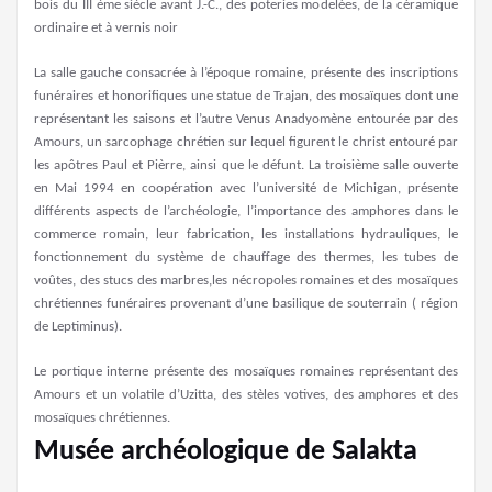
bois du III ème siècle avant J.-C., des poteries modelées, de la céramique
ordinaire et à vernis noir
La salle gauche consacrée à l’époque romaine, présente des inscriptions
funéraires et honorifiques une statue de Trajan, des mosaïques dont une
représentant les saisons et l’autre Venus Anadyomène entourée par des
Amours, un sarcophage chrétien sur lequel figurent le christ entouré par
les apôtres Paul et Pièrre, ainsi que le défunt. La troisième salle ouverte
en Mai 1994 en coopération avec l’université de Michigan, présente
différents aspects de l’archéologie, l’importance des amphores dans le
commerce romain, leur fabrication, les installations hydrauliques, le
fonctionnement du système de chauffage des thermes, les tubes de
voûtes, des stucs des marbres,les nécropoles romaines et des mosaïques
chrétiennes funéraires provenant d’une basilique de souterrain ( région
de Leptiminus).
Le portique interne présente des mosaïques romaines représentant des
Amours et un volatile d’Uzitta, des stèles votives, des amphores et des
mosaïques chrétiennes.
Musée archéologique de Salakta