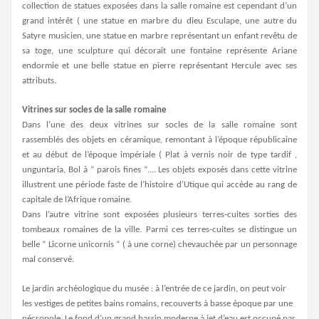
collection de statues exposées dans la salle romaine est cependant d’un
grand intérêt ( une statue en marbre du dieu Esculape, une autre du
Satyre musicien, une statue en marbre représentant un enfant revêtu de
sa toge, une sculpture qui décorait une fontaine représente Ariane
endormie et une belle statue en pierre représentant Hercule avec ses
attributs.
Vitrines sur socles de la salle romaine
Dans l’une des deux vitrines sur socles de la salle romaine sont
rassemblés des objets en céramique, remontant à l’époque républicaine
et au début de l’époque impériale ( Plat à vernis noir de type tardif ,
unguntaria, Bol à ” parois fines “…. Les objets exposés dans cette vitrine
illustrent une période faste de l’histoire d’Utique qui accède au rang de
capitale de l’Afrique romaine.
Dans l’autre vitrine sont exposées plusieurs terres-cuites sorties des
tombeaux romaines de la ville. Parmi ces terres-cuites se distingue un
belle ” Licorne unicornis ” ( à une corne) chevauchée par un personnage
mal conservé.
Le jardin archéologique du musée : à l’entrée de ce jardin, on peut voir
les vestiges de petites bains romains, recouverts à basse époque par une
nécropole. Le fond d’un grand bassin moderne à jet d’eau est occupé par