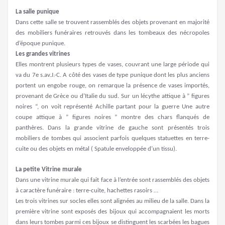
La salle punique
Dans cette salle se trouvent rassemblés des objets provenant en majorité
des mobiliers funéraires retrouvés dans les tombeaux des nécropoles
d’époque punique.
Les grandes vitrines
Elles montrent plusieurs types de vases, couvrant une large période qui
va du 7e s.av.J.-C. A côté des vases de type punique dont les plus anciens
portent un engobe rouge, on remarque la présence de vases importés,
provenant de Grèce ou d’Italie du sud. Sur un lécythe attique à ” figures
noires “, on voit représenté Achille partant pour la guerre Une autre
coupe attique à ” figures noires ” montre des chars flanqués de
panthères. Dans la grande vitrine de gauche sont présentés trois
mobiliers de tombes qui associent parfois quelques statuettes en terre-
cuite ou des objets en métal ( Spatule enveloppée d’un tissu).
La petite Vitrine murale
Dans une vitrine murale qui fait face à l’entrée sont rassemblés des objets
à caractère funéraire : terre-cuite, hachettes rasoirs …
Les trois vitrines sur socles elles sont alignées au milieu de la salle. Dans la
première vitrine sont exposés des bijoux qui accompagnaient les morts
dans leurs tombes parmi ces bijoux se distinguent les scarbées les bagues