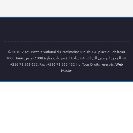
© 2010-2021 Institut National du Patrimoine Tunisie, 04, place du château
1008 Tunis المعهد الوطني للتراث، 04 ساحة القصر باب منارة 1008 تونس Tél.
+216 71 561 622, Fax : +216 71 562 452 Inc. Tous Droits réservés.
Web
Master