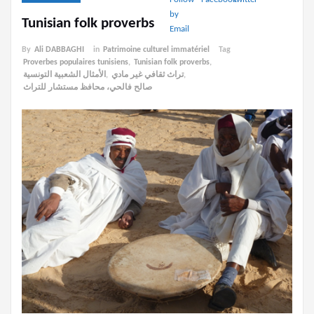
Tunisian folk proverbs
By
Ali DABBAGHI
in
Patrimoine culturel immatériel
Tag
Proverbes populaires tunisiens
,
Tunisian folk proverbs
,
,
تراث ثقافي غير مادي
,
الأمثال الشعبية التونسية
صالح فالحي، محافظ مستشار للتراث