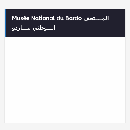
Musée National du Bardo المــــتحف
الـــوطني ببـــاردو