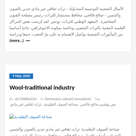
الأمثال الشعبية التونسية المتداولة – تراث ثقافي غير مادي جدير بالصون
والتثمين – صالح فالحي، محافظ مستشار للتراث، رئيس مصلحة الفنون
المعاصرة ، المعهد الوطني للتراث، تونس لقد كرست بعض المراكز
العلمية المعنية بالتراث الشعبي، وخاصة بمكونه الاثنوغرافي، جانبا أساسيا
من المأثورات الشعبية تواصل الاهتمام به على مرّ الحقب، جمعا ودراسة
(more…)
9 May 2020
Wool-traditional industry
By
Ali DABBAGHI
in
Patrimoine culturel immatériel
Tag
نص وتقديم صالح فالحي
,
صناعة الصوف التقليدية
,
تراث ثقافي غير مادي
صناعة الصوف التقليدية: تراث ثقافي غير مادي جدير بالصون والتثمين
التقنيات وأدوات العمل – صالح فالحي: محافظ مستشار للتراث ، رئيس