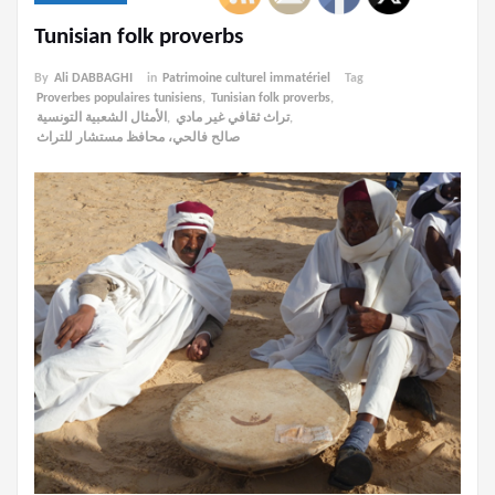
Tunisian folk proverbs
By
Ali DABBAGHI
in
Patrimoine culturel immatériel
Tag
Proverbes populaires tunisiens
,
Tunisian folk proverbs
,
الأمثال الشعبية التونسية
,
تراث ثقافي غير مادي
,
صالح فالحي، محافظ مستشار للتراث