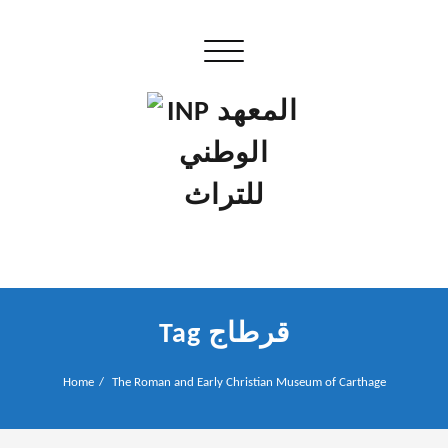
Skip
to
Toggle navigation
content
إن علم الآثار هو أسمى أنواع البحوث
INP المعهد الوطني للتراث
Tag قرطاج
Home
The Roman and Early Christian Museum of Carthage