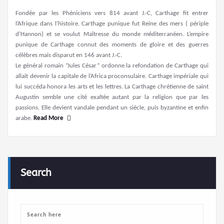
Fondée par les Phéniciens vers 814 avant J.-C, Carthage fit entrer
l’Afrique dans l’histoire. Carthage punique fut Reine des mers ( périple
d’Hannon) et se voulut Maîtresse du monde méditerranéen. L’empire
punique de Carthage connut des moments de gloire et des guerres
célèbres mais disparut en 146 avant J.-C.
Le général romain “Jules César” ordonne la refondation de Carthage qui
allait devenir la capitale de l’Africa proconsulaire. Carthage impériale qui
lui succéda honora les arts et les lettres. La Carthage chrétienne de saint
Augustin semble une cité exaltée autant par la religion que par les
passions. Elle devient vandale pendant un siècle, puis byzantine et enfin
arabe.
Read More
Search