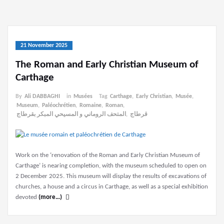
21 November 2025
The Roman and Early Christian Museum of
Carthage
By
Ali DABBAGHI
in
Musées
Tag
Carthage
,
Early Christian
,
Musée
,
Museum
,
Paléochrétien
,
Romaine
,
Roman
,
المتحف الروماني و المسيحي المبكر بقرطاج
,
قرطاج
Work on the ‘renovation of the Roman and Early Christian Museum of
Carthage’ is nearing completion, with the museum scheduled to open on
2 December 2025. This museum will display the results of excavations of
churches, a house and a circus in Carthage, as well as a special exhibition
devoted
(more…)