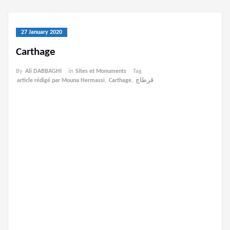
27 January 2020
Carthage
By
Ali DABBAGHI
in
Sites et Monuments
Tag
article rédigé par Mouna Hermassi
,
Carthage
,
قرطاج