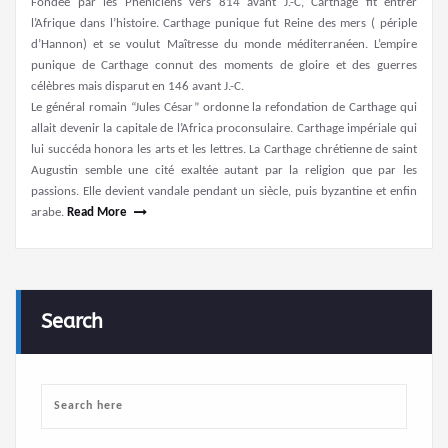
Fondée par les Phéniciens vers 814 avant J.-C, Carthage fit entrer
l’Afrique dans l’histoire. Carthage punique fut Reine des mers ( périple
d’Hannon) et se voulut Maîtresse du monde méditerranéen. L’empire
punique de Carthage connut des moments de gloire et des guerres
célèbres mais disparut en 146 avant J.-C.
Le général romain “Jules César” ordonne la refondation de Carthage qui
allait devenir la capitale de l’Africa proconsulaire. Carthage impériale qui
lui succéda honora les arts et les lettres. La Carthage chrétienne de saint
Augustin semble une cité exaltée autant par la religion que par les
passions. Elle devient vandale pendant un siècle, puis byzantine et enfin
arabe.
Read More
Search