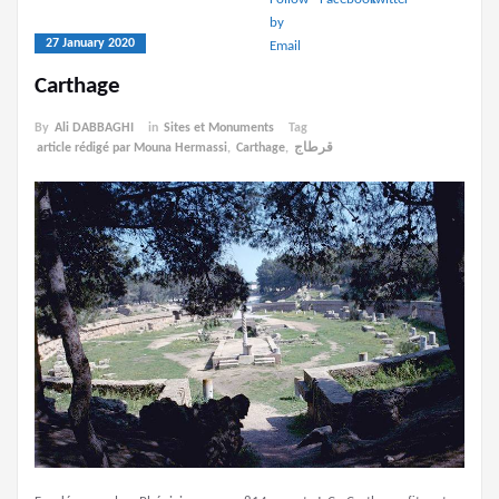
27 January 2020
Carthage
By
Ali DABBAGHI
in
Sites et Monuments
Tag
article rédigé par Mouna Hermassi
,
Carthage
,
قرطاج