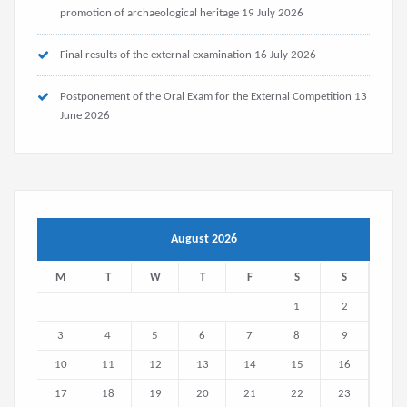
promotion of archaeological heritage
19 July 2026
Final results of the external examination
16 July 2026
Postponement of the Oral Exam for the External Competition
13
June 2026
August 2026
M
T
W
T
F
S
S
1
2
3
4
5
6
7
8
9
10
11
12
13
14
15
16
17
18
19
20
21
22
23