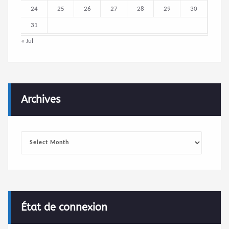
24
25
26
27
28
29
30
31
« Jul
Archives
Archives
État de connexion