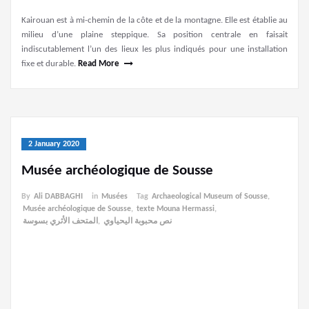
Kairouan est à mi-chemin de la côte et de la montagne. Elle est établie au
milieu d’une plaine steppique. Sa position centrale en faisait
indiscutablement l’un des lieux les plus indiqués pour une installation
fixe et durable.
Read More
2 January 2020
Musée archéologique de Sousse
By
Ali DABBAGHI
in
Musées
Tag
Archaeological Museum of Sousse
,
Musée archéologique de Sousse
,
texte Mouna Hermassi
,
المتحف الأثري بسوسة
,
نص محبوبة اليحياوي