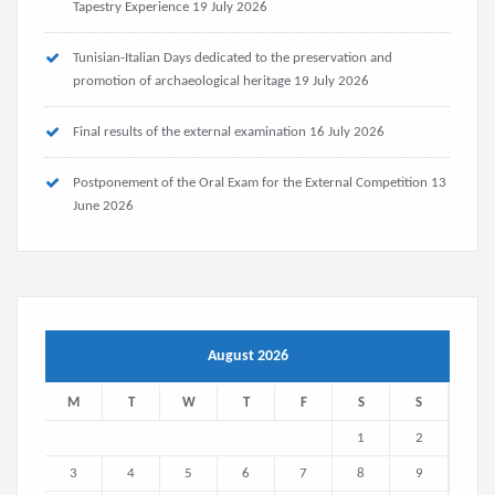
Tapestry Experience
19 July 2026
Tunisian-Italian Days dedicated to the preservation and
promotion of archaeological heritage
19 July 2026
Final results of the external examination
16 July 2026
Postponement of the Oral Exam for the External Competition
13
June 2026
August 2026
M
T
W
T
F
S
S
1
2
3
4
5
6
7
8
9