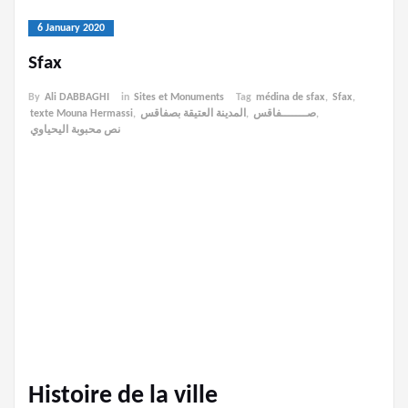
6 January 2020
Sfax
By
Ali DABBAGHI
in
Sites et Monuments
Tag
médina de sfax
,
Sfax
,
texte Mouna Hermassi
,
المدينة العتيقة بصفاقس
,
صـــــــفاقس
,
نص محبوبة اليحياوي
Histoire de la ville