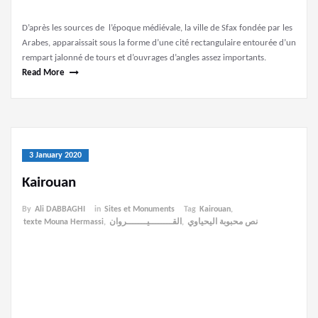
D’après les sources de l’époque médiévale, la ville de Sfax fondée par les
Arabes, apparaissait sous la forme d’une cité rectangulaire entourée d’un
rempart jalonné de tours et d’ouvrages d’angles assez importants.
Read More
3 January 2020
Kairouan
By
Ali DABBAGHI
in
Sites et Monuments
Tag
Kairouan
,
texte Mouna Hermassi
,
القــــــــيـــــــروان
,
نص محبوبة اليحياوي