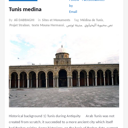
Tunis medina
By
Ali DABBAGHI
in
Sites et Monuments
Tag
Médina de Tunis
,
Projet Strabon
,
texte Mouna Hermassi
,
مدينة تونس
,
نص محبوبة اليحياوي
Historical background 1) Tunis during Antiquity Arab Tunis was not
created from scratch; it succeeded to a more ancient city which itself