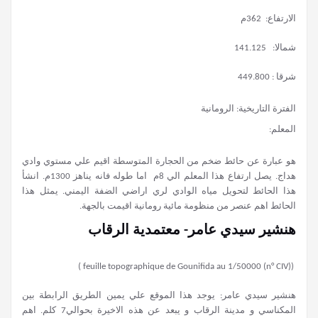
الارتفاع: 362م
شمالا: 141.125
شرقا : 449.800
الفترة التاريخية: الرومانية
المعلم:
هو عبارة عن حائط ضخم من الحجارة المتوسطة اقيم علي مستوي وادي
هداج. يصل ارتفاع هذا المعلم الي 8م اما طوله فانه يناهز 1300م. انشأ
هذا الحائط لتحويل مياه الوادي لري اراضي الضفة اليمني. يمثل هذا
الحائط اهم عنصر من منظومة مائية رومانية اقيمت بالجهة.
هنشير سيدي عامر- معتمدية الرقاب
(feuille topographique de Gounifida au 1/50000 (n° CIV) )
هنشير سيدي عامر: يوجد هذا الموقع علي يمين الطريق الرابطة بين
المكناسي و مدينة الرقاب و يبعد عن هذه الاخيرة بحوالي7 كلم. اهم