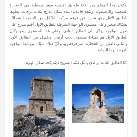
يتكوّن هذا المعلم من ثلاثة طوابق أقيمت فوق مصطبة من الحجارة
الضخمة والمصقولة. وتتّخذ قاعدة البناء شكل مدرّج بثلاث درجات. يعلوها
الطابق الأوّل وهو عبارة عن غرفة مربّعة الشّكل من الناحية الشماليّة
بشبّاك صغير وعلى مستوى الواجهة الشرقيّة للطابق الأول أقيم مدرج على
طول الواجهة يؤدّي إلى الطابق الثاني. وعلى هذا المستوى يبدو وكأنّ
الطابق الأول هو بمثابة مستوى تحت أرضي ويفصل بين الطابق الأول
والثاني فاصل من الحجارة المزخرفة ويبدو أنّ هناك شبّاك يتوسّط الواجهة
الغربية لهذا الطابق.
أمّا الطابق الثالث والذي يمثّل قمّة الضريح فإنّه يتّخذ شكل الهرم.