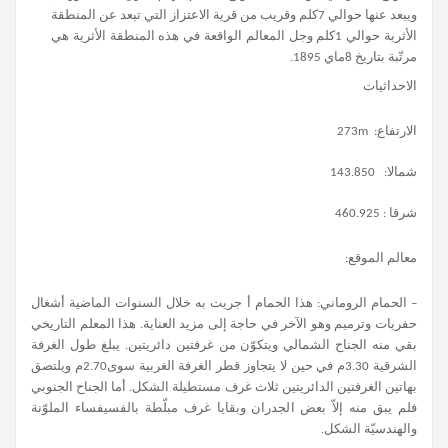
ويبعد عنها حوالي 7كلم وقريب من قرية الاعتزاز التي تبعد عن المنطقة
الأثرية حوالي 1كلم وجل المعالم الواقعة في هذه المنطقة الأثرية هي
مرتّبة بتاريخ 8ماي 1895.
الاحداثيات
الارتفاع: 273m
شمالا: 143.850
شرقا : 460.925
معالم الموقع:
– الحمام الروماني: هذا الحمام أ جريت به خلال السنوات الماضية أشغال
حفريات وترميم وهو الآخر في حاجة إلى مزيد العناية. هذا المعلم التاريخي
بقي منه الجناح الشمالي ويتكوّن من غرفتين دائريتين. يبلغ طول الغرفة
الشرقية 3.30م في حين لا يتجاوز قطر الغرفة الغربية سوى2.70م ويلتصق
بهاتين الغرفتين الدائريتين ثلاث غرف مستطيلة الشكل. أما الجناح الجنوبي
فلم يبق منه إلاّ بعض الجدران وبقايا غرف مبلّطة بالفسيفساء الملوّنة
والهندسيّة الشكل.