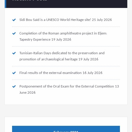
Completion of the Roman amphitheatre project in Eljem:
Tapestry Experience
19 July 2026
Tunisian-Italian Days dedicated to the preservation and
promotion of archaeological heritage
19 July 2026
Final results of the external examination
16 July 2026
Postponement of the Oral Exam for the External Competition
13
June 2026
February 2021
M
T
W
T
F
S
S
1
2
3
4
5
6
7