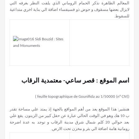
المعالم الظاهرة نذكر الحمام الروماني الذي يلفت النظر بغرفه التي
لايزال بعضها مسقوف و حوض ذو فسيفساء اضافة الي بناية اخري متداعية
للسقوط.
اسم الموقع : قصر ساعي- معتمدية الرقاب
(feuille topographique de Gounifida au 1/50000 (n° CIV) )
هنشير: هذا الموقع يعد من أهم المواقع بالجهة إذ يمتد علي مساحة تقدر
ب 10 هك وهو في الوقت الحالي عبارة عن حقل كبير من الزيتون. يقع علي
بعد حوالي 20 كلم شمال شرق مدينة الرقاب و توجد به عدة اضرحة
رومانية هامة اضافة الي بئر و مخزن تحت الارض.