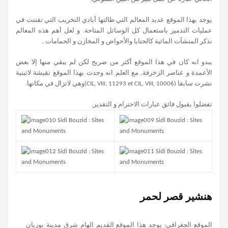
يوجد بهذا الموقع عديد المعالم التي طالتها أيادي التخريب التي تفننت في
عمليات التدمير باستعمال كل الوسائل المتاحة. و لعل أهم هذه المعالم
نذكر المنشآت المائية كالحنايا والأحواض و المخازن و الحمامات .
يبدو انه كان في هذا الموقع أكثر من ضريح لكن لم يبقي منها إلا بعض
الأعمدة و عناصر الزخرفة. مع العلم انه وجدت بهذا الموقع نقيشة لاتينية
نشرت سابقا (CIL, VIII, 11293 et CIL, VIII, 10006)وهي لاتزال في مكانها.
تفضلوا بقبول فائق عبارات الاحترام و التقدير.
هنشير قصر لحمر
الموقع الجغرافي: يوجد هذا الموقع القديم الهام شرق مدينة بوزيان