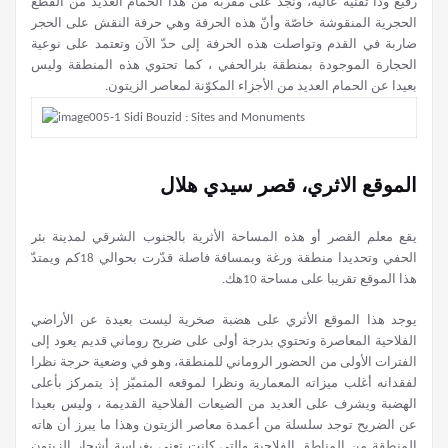
رفيع وذا تقنية عالية، ونجد على مقربة من هذا الحمام العديد من القطع
الحجرية المنقوشة خاصّة وأنّ هذه الحرفة وهي حرفة النقش على الحجر
ضاربة في القدم وتواصلت هذه الحرفة إلى حدّ الآن وتعتمد على نوعية
الحجارة الموجودة بمنطقة بئرالحفي ، كما تحتوي هذه المنطقة وليس
بعيدا عن الحمام العديد من الأجزاء المكوّنة لمعاصر الزيتون.
الموقع الاثري، قصر سيدي هلال
يقع معلم القصر أو هذه المساحة الأثرية بالجنوب الشرقي لمدينة بئر
الحفي وتحديدا منطقة ورغة وبمسافة فاصلة قدّرت بحوالي 18كم ويمتدّ
هذا الموقع تقريبا على مساحة 10هك.
يوجد هذا الموقع الأثري على هضبة صخرية ليست بعيدة عن الأراضي
الفلاحية المعاصرة وتحتوي بدرجة أولى على ضريح روماني قديم يعود إلى
الفترات الأولى من الحضور الروماني للمنطقة، وهو في وضعية حرجة نظرا
لفقدانه أغلب ميزاته المعمارية ونظرا لموقعه المتميّز إذ يتمركز بأعلى
الهضبة ويشرف على العديد من الضيعات الفلاحية القديمة ، وليس بعيدا
عن الضريح توجد سلسلة من أعمدة معاصر الزيتون وهذا ما يبرز أن هاته
المنطقة من المناطق الفلاحية والتي كانت تعنى بغراسة أشجار الزيتون