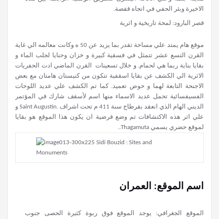
الاخيرة وبئر الحفي في اتجاه قفصة.
قصر البارود: لمحة تاريخية و اثرية
موقع هام يمتد علي مساحة تقدر بما يزيد عن 50 ه وكانت معالمه الي غاية
القرن التسع عشر تتمثل في فسقية كبيرة و خزان وحنايا لجلب الماء و
بقايا بناية ربما هي لحمام. و خلال تسعينات القرن الماضي ادت الحفريات
الاثرية الي الكشف عن بقايا اسقفية تتكون من كنيستان هامتان مع بعض
الاجنحة التابعة لهما و حوض تعميد. كما تم الكشف علي عديد اللوحات
الفسيفسائية تحمل عديد الاسماء منها اسم لأسقف شارك في المؤتمر
الديني الهام الذي انعقد بقرطاج سنة 411 م تحت اشراف .Saint Augustin و
علي اثر هذه الاكتشافات تم وضع فرضية ان يكون هذا الموقع هو بقايا
لموقع حضري يسمي Thagamuta..
اسم الموقع: العمران
الموقع الجغرافي: يوجد الموقع فوق ربوة كثيرة الحصى جنوب