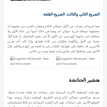
الضريح الثاني والثالث: الضريح-القلعة
هما ضريحان يبعدان عن الأول بحوالي 400م ويقعان بالقرب من بعضهما إذ
تفصلهما مسافة قريبة حوالي 2م وهما في حالة أسوأ من حالة الأول ولا
يختلفان في بنائهما الهندسي عن الأول إلاّ في بعض التفاصيل. إذ هما أقلّ
حجما من الأول ولكنّهما يتكوّنان من ثلاثة طوابق وإذا كان أحد هذين
الأخيرين قد حافظ على طوابقه الثلاثة رغم ما لحقه من الهدم والتلف فإنّ
الأخير بقي محافظا على طابق واحد فقط وجزء من الثاني.
هنشير الحنانشة
تقع هاته المنطقة الأثرية الممتدّة على مساحة جدّ هامّة تحديدا شمال
مدينة بئرالحفي بحوالي 2كم وحذو الطريق الوطنية رقم3، ويوجد بهذا
الموقع الأثري على حمامات تعود إلى الفترة الرومانية ذو بلاط فسيفسائي