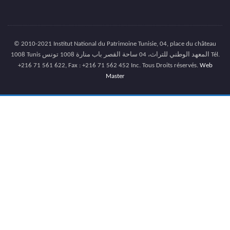
1008 Tunis المعهد الوطني للتراث، 04 ساحة القصر باب منارة 1008 تونس Tél.
+216 71 561 622, Fax : +216 71 562 452 Inc. Tous Droits réservés.
Web
Master