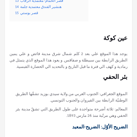
قصر الحمام: معتمدية الرقاب
13
هنشير الفندق معتمدية جلمة
14
قصر بوستي
15
عين كوكة
يوجد هذا الموقع علي بعد 2 كلم شمال شرق مدينة فائض و علي يمين
الطريق الرابطة بين سبيطلة و صفاقس. و يعود هذا الموقع الذي يتمثل في
رمادية و كهف الي فترة ما قبل التاريخ و بالتحديد الي الحضارة القبسية.
بئر الحفي
الموقع الجغرافي: الجنوب الغربي من ولاية سيدي بوزيد تشقّها الطريق
الوطنيّة الرابطة بين القيروان والجنوب التونسي.
المعالم: ثلاثة أضرحة متواجدة على طول الطريق التي تشقّ مدينة بئر
الحفي وهي مرتّبة منذ 26 مارس 1893.
الضريح الأوّل: الضريح-المعبد