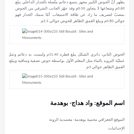
يظهر أنّ الحوض الكبير مجهز بتسع دعائم متّصلة بالجدار الداخلي يبلغ
0.60م وشعاعها لا يتجاوز 0.50م وقد جهّز الجانب الشرقي من الحوض
بمصبّ لتصريف ما زاد عن طاقة الاستيعاب. أمّا سمك الجدار فهو
حوالي 0.80م ويبلغ العمق الظاهر للحوض حوالي 2.5م.
الحوض الثاني: دائري الشكل يبلغ قطره 15.40م وليست به دعائم وتتمّ
عمليّة التزويد بالماء مثل المعلم الأول بواسطة حوض تصفية وساقية ويبلغ
العمق الظاهر حوالي 3م.
اسم الموقع: واد هداج- بوهدمة
الموقع الجغرافي محمية بوهدمة- معتمدية الزونة
الإحداثيات: