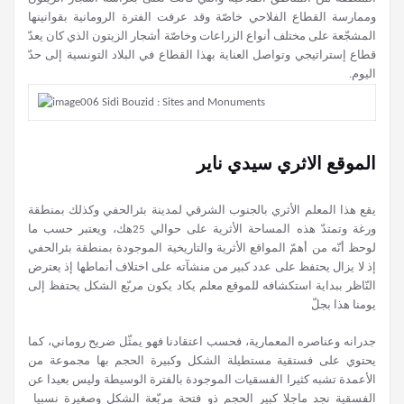
وممارسة القطاع الفلاحي خاصّة وقد عرفت الفترة الرومانية بقوانينها
المشجّعة على مختلف أنواع الزراعات وخاصّة أشجار الزيتون الذي كان يعدّ
قطاع إستراتيجي وتواصل العناية بهذا القطاع في البلاد التونسية إلى حدّ
اليوم.
الموقع الاثري سيدي ناير
يقع هذا المعلم الأثري بالجنوب الشرقي لمدينة بئرالحفي وكذلك بمنطقة
ورغة وتمتدّ هذه المساحة الأثرية على حوالي 25هك، ويعتبر حسب ما
لوحظ أنّه من أهمّ المواقع الأثرية والتاريخية الموجودة بمنطقة بئرالحفي
إذ لا يزال يحتفظ على عدد كبير من منشآته على اختلاف أنماطها إذ يعترض
النّاظر ببداية استكشافه للموقع معلم يكاد يكون مربّع الشكل يحتفظ إلى
يومنا هذا بجلّ
جدرانه وعناصره المعمارية، فحسب اعتقادنا فهو يمثّل ضريح روماني، كما
يحتوي على فستقية مستطيلة الشكل وكبيرة الحجم بها مجموعة من
الأعمدة تشبه كثيرا الفسقيات الموجودة بالفترة الوسيطة وليس بعيدا عن
الفسقية نجد ماجلا كبير الحجم ذو فتحة مربّعة الشكل وصغيرة نسبيا