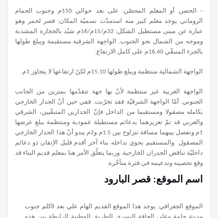
– الحصن أو المعلم المحصّن: على بعد حوالي 150م وجنوب الحمام
الروماني يوجد معلم كبير منه استمدّت تسميّة المكان: قصر لحمر وهو
عبارة عن مبنى مستطيل الشكل: 32م/15م/16م شيّد بالحجارة المشذبة
وموجه من الشمال نحو الجنوب. الواجهة الشرقية مستقيمة ويبلغ طولها
بالجزء المتبقّي 16.40م على كامل الارتفاع.
الواجهة الشمالية منتظمة ويبلغ طولها 15.10م لكنّ ارتفاعها لا يتجاوز 1م.
الواجهة الغربية غير منتظمة لأنّ بها جهة تتقدّمها بمترين من الجانب
الجنوبي. أمّا الواجهة الشرقيّة فقد تخرّبت. ففي حين أنّ الجدار الخارجي
بكامله مصقولا ومستقيما من الداخل فإنّ الجدارين المتبقّيين، الشرقي
والغربي قد تمّ تعزيزهما بدعائم مستطيلة عمودية ومنتظمة يبلغ عرضها
1م وتفصل بينهما مسافة تتراوح بين 1.5م و2م يبدو أنّ هذا الجدار الخارجي
المصقول والمستقيم يحوي بداخله بناء آخر أقدم قليل الإتقان ذو دعائم
داخليّة تناقض الجدران الخارجية. وربما يتعلّق الأمر هنا بمعلم قديم البناء قد
وقع تحصينه وتدعيمه في فترة متأخّرة.
اسم الموقع: قصر البارود
الموقع الجغرافي: يوجد هذا الموقع القديم الهام علي بعد 8كلم جنوب
مدينة جلمة وعلي الحافة اليسرى للطريق الوطنية الرابطة بين هذه