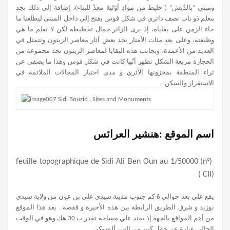
ومبني “بالدّبش” ( خليط من مواد أوّلية معدّ للبناء)، إضافة إلى ذلك نجد
معلم ذو باب نصف دائري في شكل قوس يفتح إلى داخل المبنى ليطلعنا ما
جاء الزمن على بقاياه، إذ يرى الزائر جمال تخطيطه لكن لا نعلم ما هي
وظيفته، وعلى بعد مئات الأمتار نجد بعض آثار معاصر الزيتون وتتمثل في
العديد من الأعمدة، وبجانب هذه البقايا لمعاصر الزيتون نجد مجموعة من
الحجارة مربعة الشكل تظهر أنّها كانت في شكل قوس وهذا ما يضفي عن
ثراء المنطقة بمخزونها الأثري و مدى اختيار المجالات الملائمة في
الاستقرار والسكن.
اسم الموقع :هنشير العرائس
(feuille topographique de Sidi Ali Ben Oun au 1/50000 (n°
CII) )
يقع علي بعد حوالي 6 كم جنوب مدينة سيدى علي بن عون من ولاية سيدي
بوزيد و شرق الطريق الرابطة بين هذه الأخيرة و قفصه . يعد هذا الموقع
من أهم المواقع بالجهة إذ يمتد علي مساحة تقدر ب 30 هك وهو في الوقت
الحالي عبارة عن حقل كبير من التين ألشوكي.