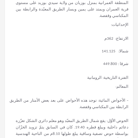
المنطقة العمرانية بمنزل بوزيان من ولاية سيدي بوزيد على مستوى
قرية العمران ويمتد على يمين ويسار الطريق المعبّدة والرابطة بين
المكناسي وقفصة.
الإحداثيات:
الارتفاع: 362م
شمالا: 141.125
شرقا : 449.800
الفترة التاريخية: الرومانية
المعالم:
– الأحواض المائية: توجد هذه الأحواض على بعد بعض الأمتار من الطريق
الرابطة بين المكناسي وقفصة.
الحوض الأوّل: يقع شمال الطريق المعبّد وهو معلم دائري الشكل تعزّزه
دعائم داخلية ويبلغ قطره 19.40. كان في السابق يتمّ تزويد الخزّان
بواسطة حوض تصفية وساقية يبلغ طولها 8.10م من الناحية الهندسية